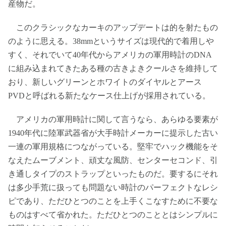
産物だ。
このクラシックなカーキのアップデートは的を射たもの
のように思える。38mmというサイズは現代的で着用しや
すく、それでいて40年代からアメリカの軍用時計のDNA
に組み込まれてきたある種の古きよきクールさを維持して
おり、新しいグリーンとホワイトのダイヤルとアース
PVDと呼ばれる新たなケース仕上げが採用されている。
アメリカの軍用時計に関して言うなら、あらゆる要素が
1940年代に陸軍武器省が大手時計メーカーに提示した古い
一連の軍用規格につながっている。堅牢でハック機能をそ
なえたムーブメント、頑丈な風防、センターセコンド、引
き通しタイプのストラップといったものだ。要するにそれ
は多少手荒に扱っても問題ない時計のパーフェクトなレシ
ピであり、ただひとつのことを上手くこなすために不要な
ものはすべて省かれた。ただひとつのこととはシンプルに