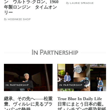
ン ウルトラ-クロン、1960
By
LAURIE SPRAGUE
年製ロンジン タイムオン
リー
By
HODINKEE SHOP
In Partnership
IN PARTNERSHIP
IN PARTNERSHIP
継承、その先へ——松重
True Blue In Daily Life
豊、ヴィルレに見るブラ
日常にまとう日本の藍。
ンパンの矜持
ザ・シチズンの藍染和紙