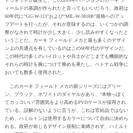
ドウォッチが誕生し、この2019年バージョンのカーキ フ
ィールドの基調が作られたと言ってもいいだろう。政府は
60年代に“GG-W-113”および“MIL-W-3818B”規格へのアッ
プデートを行ったが、それが意味するのは、いくつかの調
整がなされて時計が少し大きく、少し読みやすくなったと
いうことだ。カーキ フィールド メカと最も多くのデザイ
ン上の共通点を有しているのはこの60年代のデザインだ。
この時代の多くのパイロットや兵士がどこまでも機能的な
それらの時計を腕につけて務めを果たし、ベトナム戦争に
おいても数多く使用された。
このカーキ フィールド メカの新シリーズにはグリー
ン、ブラック、ホワイトのダイヤルがあり、“本物っぽく
てカッコいい”雰囲気をより高めるPVDケースが採用され
ている。誤解のないように言うが、これは官給品ではない
ため、ハミルトンは使用するカラーについて自由に決めら
れる。政府が命じるデザイン規制に束縛されず、ハミルト