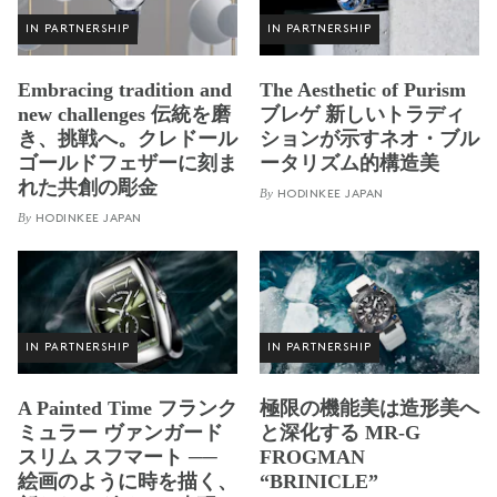
IN PARTNERSHIP
IN PARTNERSHIP
Embracing tradition and
The Aesthetic of Purism
new challenges 伝統を磨
ブレゲ 新しいトラディ
き、挑戦へ。クレドール
ションが示すネオ・ブル
ゴールドフェザーに刻ま
ータリズム的構造美
れた共創の彫金
By
HODINKEE JAPAN
By
HODINKEE JAPAN
IN PARTNERSHIP
IN PARTNERSHIP
A Painted Time フランク
極限の機能美は造形美へ
ミュラー ヴァンガード
と深化する MR-G
スリム スフマート ──
FROGMAN
絵画のように時を描く、
“BRINICLE”