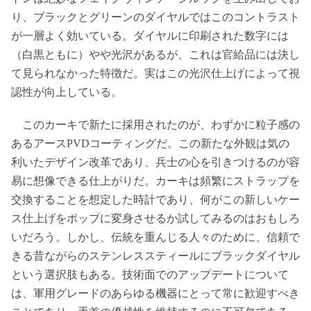
り、ブラックとグリーンのダイヤルではこのコントラスト
が一層よく効いている。ダイヤルに印刷された数字には
（白黒ともに）やや光沢があるが、これは官給品には決し
て見られなかった特徴だ。実はこの光沢仕上げによって視
認性が向上している。
このカーキで新たに採用されたのが、わずかに粒子感の
あるアースPVDコーティングだ。この新たな外観は気の
利いたデザイン改革であり、兵士の心を引きつけるのが容
易に想像できる仕上がりだ。カーキは頻繁にストラップを
交換することを想定した時計であり、何がこの新しいケー
ス仕上げをポップに変身させるか試してみるのはおもしろ
いだろう。しかし、伝統を重んじる人々のために、信頼で
きる昔ながらのステンレススティールにブラックダイヤル
という選択肢もある。技術面でのアップデートについて
は、軍用グレードのあらゆる機器にとって常に歓迎すべき