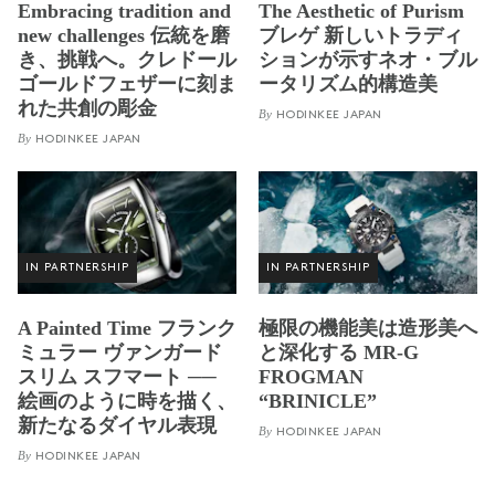
Embracing tradition and
The Aesthetic of Purism
new challenges 伝統を磨
ブレゲ 新しいトラディ
き、挑戦へ。クレドール
ションが示すネオ・ブル
ゴールドフェザーに刻ま
ータリズム的構造美
れた共創の彫金
By
HODINKEE JAPAN
By
HODINKEE JAPAN
IN PARTNERSHIP
IN PARTNERSHIP
A Painted Time フランク
極限の機能美は造形美へ
ミュラー ヴァンガード
と深化する MR-G
スリム スフマート ──
FROGMAN
絵画のように時を描く、
“BRINICLE”
新たなるダイヤル表現
By
HODINKEE JAPAN
By
HODINKEE JAPAN