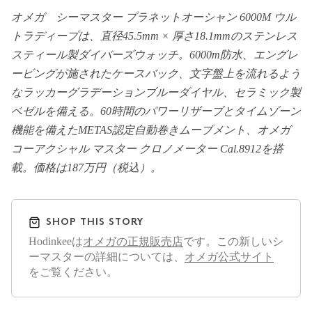
オメガ シーマスター プラネットオーシャン 6000M ウル
トラディープは、直径45.5mm × 厚さ18.1mmのステンレス
スティール製ダイバーズウォッチ。6000m防水、エングレ
ービングが施されたケースバック、文字盤上を流れるよう
なラッカーグラデーションブルーダイヤル、セラミック製
ベゼルを備える。60時間のパワーリザーブとタイムゾーン
機能を備えたMETAS認定自動巻きムーブメント、オメガ
コーアクシャル マスター クロノメーター Cal.8912を搭
載。価格は187万円（税込）。
SHOP THIS STORY
Hodinkeeは
オメガの正規販売店
です。この新しいシ
ーマスターの詳細については、
オメガ公式サイト
をご覧ください。