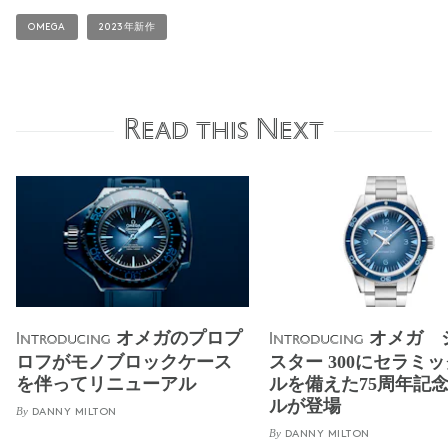
OMEGA
2023年新作
Read this Next
オメガのプロプ
オメガ 
Introducing
Introducing
ロフがモノブロックケース
スター 300にセラミ
を伴ってリニューアル
ルを備えた75周年記
ルが登場
By
DANNY MILTON
By
DANNY MILTON