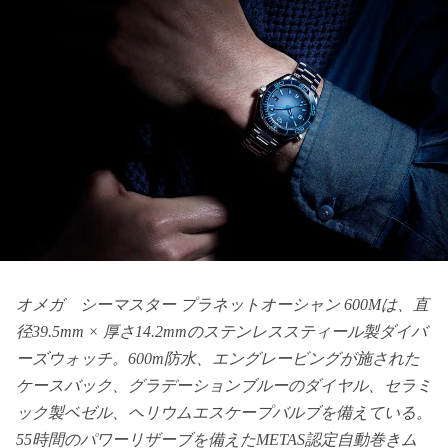
オメガ シーマスター プラネットオーシャン 600Mは、直
径39.5mm × 厚さ14.2mmのステンレススティール製ダイバ
ーズウォッチ。600m防水、エングレービングが施された
ケースバック、グラデーションブルーのダイヤル、セラミ
ック製ベゼル、ヘリウムエスケープバルブを備えている。
55時間のパワーリザーブを備えたMETAS認定自動巻きム