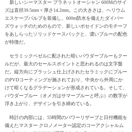
新しいシーマスター プラネットオーシャン 600Mのサイ
ズは直径39.5mm × 厚さ14.2mm。この大きさは、ヘリウム
エスケープバルブを装備し、600m防水を備えたダイバー
ズウォッチのためのもので、新しいポセイドンのモチーフ
をあしらったソリッドケースバックと、濃いブルーの配色
が特徴だ。
セラミックベゼルに配された暗いパウダーブルーもクー
ルだが、最大のセールスポイントと思われるのは文字盤
だ。縦方向にブラッシュ仕上げされたセラミックにブルー
のPVDコーティングが施されており、中央から外周にか
けて暗くなるグラデーションが形成されている。そして、
パウダーブルー（オメガはサマーブルーと呼ぶ）の数字が
浮き上がり、デザインを引き締めている。
時計の内部には、55時間のパワーリザーブと日付機能を
備えたマスター クロノメーター認定のコーアクシャルム