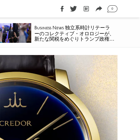
0
独立系時計リテーラ
Business News
ーのコレクティブ・オロロジーが、
新たな関税をめぐりトランプ政権を
提訴