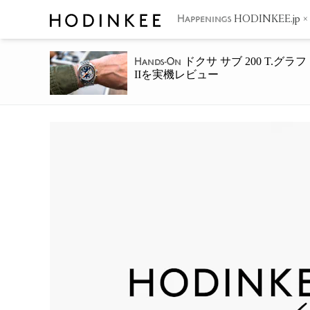
HODINKEE.j
Happenings
ドクサ サブ 200 T.グラフ
Hands-On
IIを実機レビュー