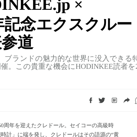
NKEE.jp ×
0周年記念エクスクルー
表参道
て、ブランドの魅力的な世界に没入できる
催。この貴重な機会にHODINKEE読者を2
時計」に端を発し、クレドールはその語源の“黄