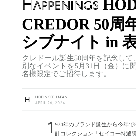
HODI
Happenings
CREDOR 5
シブナイト in 
クレドール誕生50周年を記念し
別なイベントを5月31日（金）に開
名様限定でご招待します。
HODINKEE JAPAN
APRIL 26, 2024
1974年のブランド誕生から今年で50周年を迎えたクレドール。セイコーの高級時
計コレクション「セイコー特選腕