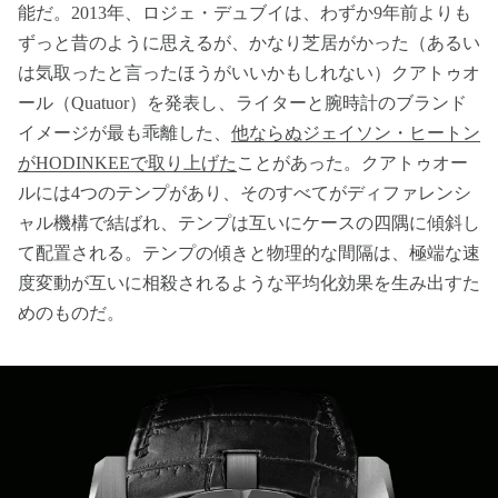
能だ。2013年、ロジェ・デュブイは、わずか9年前よりも
ずっと昔のように思えるが、かなり芝居がかった（あるい
は気取ったと言ったほうがいいかもしれない）クアトゥオ
ール（Quatuor）を発表し、ライターと腕時計のブランド
イメージが最も乖離した、
他ならぬジェイソン・ヒートン
がHODINKEEで取り上げた
ことがあった。クアトゥオー
ルには4つのテンプがあり、そのすべてがディファレンシ
ャル機構で結ばれ、テンプは互いにケースの四隅に傾斜し
て配置される。テンプの傾きと物理的な間隔は、極端な速
度変動が互いに相殺されるような平均化効果を生み出すた
めのものだ。