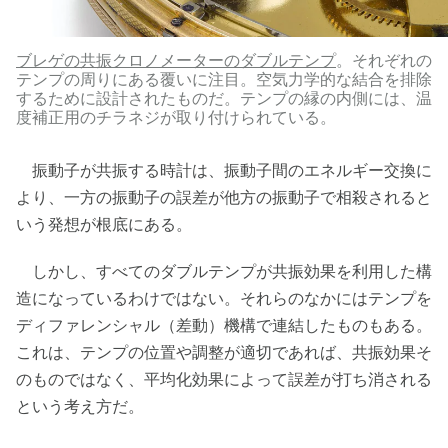
ブレゲの共振クロノメーターのダブルテンプ
。それぞれの
テンプの周りにある覆いに注目。空気力学的な結合を排除
するために設計されたものだ。テンプの縁の内側には、温
度補正用のチラネジが取り付けられている。
振動子が共振する時計は、振動子間のエネルギー交換に
より、一方の振動子の誤差が他方の振動子で相殺されると
いう発想が根底にある。
しかし、すべてのダブルテンプが共振効果を利用した構
造になっているわけではない。それらのなかにはテンプを
ディファレンシャル（差動）機構で連結したものもある。
これは、テンプの位置や調整が適切であれば、共振効果そ
のものではなく、平均化効果によって誤差が打ち消される
という考え方だ。