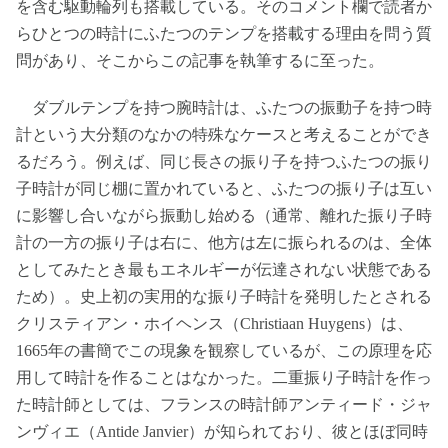
を含む駆動輪列も搭載している。そのコメント欄で読者か
らひとつの時計にふたつのテンプを搭載する理由を問う質
問があり、そこからこの記事を執筆するに至った。
ダブルテンプを持つ腕時計は、ふたつの振動子を持つ時
計という大分類のなかの特殊なケースと考えることができ
るだろう。例えば、同じ長さの振り子を持つふたつの振り
子時計が同じ棚に置かれていると、ふたつの振り子は互い
に影響し合いながら振動し始める（通常、離れた振り子時
計の一方の振り子は右に、他方は左に振られるのは、全体
としてみたとき最もエネルギーが伝達されない状態である
ため）。史上初の実用的な振り子時計を発明したとされる
クリスティアン・ホイヘンス（Christiaan Huygens）は、
1665年の書簡でこの現象を観察しているが、この原理を応
用して時計を作ることはなかった。二重振り子時計を作っ
た時計師としては、フランスの時計師アンティード・ジャ
ンヴィエ（Antide Janvier）が知られており、彼とほぼ同時