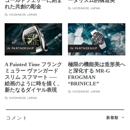
ゴールドフェザーに刻ま
ータリズム的構造美
れた共創の彫金
By
HODINKEE JAPAN
By
HODINKEE JAPAN
IN PARTNERSHIP
IN PARTNERSHIP
A Painted Time フランク
極限の機能美は造形美へ
ミュラー ヴァンガード
と深化する MR-G
スリム スフマート ──
FROGMAN
絵画のように時を描く、
“BRINICLE”
新たなるダイヤル表現
By
HODINKEE JAPAN
By
HODINKEE JAPAN
新着順
コメント