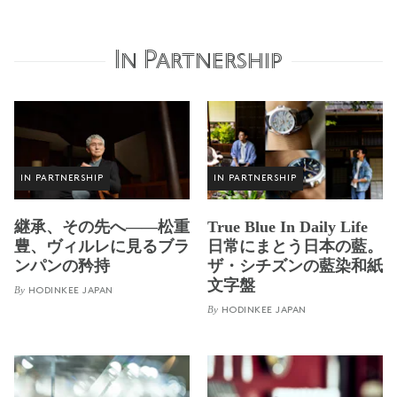
In Partnership
IN PARTNERSHIP
IN PARTNERSHIP
継承、その先へ——松重
True Blue In Daily Life
豊、ヴィルレに見るブラ
日常にまとう日本の藍。
ンパンの矜持
ザ・シチズンの藍染和紙
文字盤
By
HODINKEE JAPAN
By
HODINKEE JAPAN