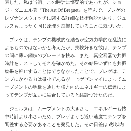
表した。私は当初、この時計に懐疑的であったが、ジョー
ジ・ダニエル著『The Art Of Breguet』を読んで、ブレゲの
レゾナンスウォッチに関する詳細な技術解説があり、ジュ
ルヌもまったく同じ原理を踏襲していることに気づいた。
ブレゲは、テンプの機械的な結合が空気力学的な乱流に
よるものではないかと考えたが、実験好きな彼は、テンプ
の間に薄い鋼鉄のブレードを挟み、また、真空容器で共振
時計をテストしてそれを確かめた。その結果いずれも共振
効果を抑止することはできなかったことで、ブレゲは、テ
ンプにかかる力は微小であるが、ヒゲゼンマイによってム
ーブメントの地板を通した横方向のエネルギーの伝達によ
ってテンプが互いに結合していると結論づけたのだ。
ジュルヌは、ムーブメントの大きさも、エネルギーも懐
中時計より小さいため、ブレゲよりも近い速度でテンプを
調整する必要があることを発見した。その日差は5秒以内