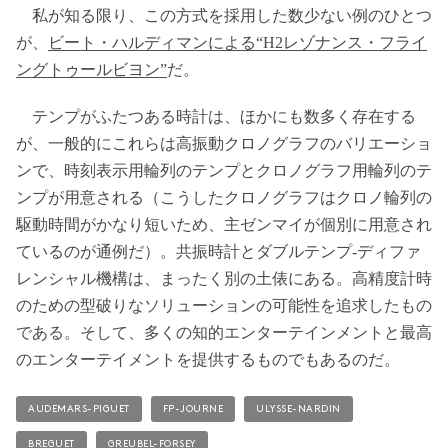
私が知る限り、この方式を採用した数少ない例のひとつ
が、
ビート・ハルディマンによる“H2レゾナンス・フライ
ングトゥールビヨン”
だ。
テンプがふたつある時計は、ほかにも数多く存在する
が、一般的にこれらは高振動クロノグラフのバリエーショ
ンで、時刻表示用輪列のテンプとクロノグラフ用輪列のテ
ンプが用意される（こうしたクロノグラフはクロノ輪列の
駆動時間がかなり短いため、主ゼンマイが個別に用意され
ているのが通例だ）。共振時計とダブルテンプ‐ディファ
レンシャル機構は、まったく別の土俵にある。高精度計時
のための型破りなソリューションの可能性を追求したもの
である。そして、多くの知的エンターテインメントと最高
のエンターテイメントを提供するものでもあるのだ。
AUDEMARS-PIGUET
FP-JOURNE
ULYSSE-NARDIN
BREGUET
GREUBEL-FORSEY