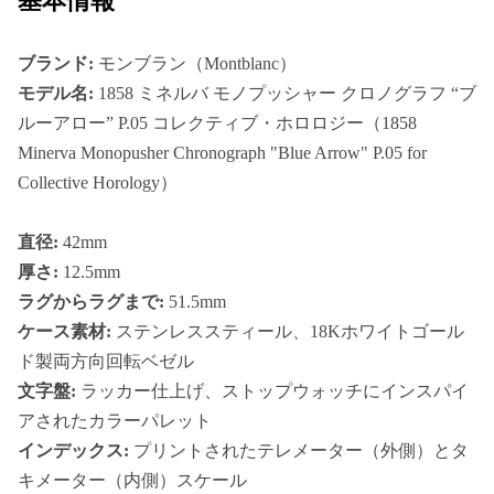
基本情報
ブランド:
モンブラン（Montblanc）
モデル名:
1858 ミネルバ モノプッシャー クロノグラフ “ブ
ルーアロー” P.05 コレクティブ・ホロロジー（1858
Minerva Monopusher Chronograph "Blue Arrow" P.05 for
Collective Horology）
直径:
42mm
厚さ:
12.5mm
ラグからラグまで:
51.5mm
ケース素材:
ステンレススティール、18Kホワイトゴール
ド製両方向回転ベゼル
文字盤:
ラッカー仕上げ、ストップウォッチにインスパイ
アされたカラーパレット
インデックス:
プリントされたテレメーター（外側）とタ
キメーター（内側）スケール