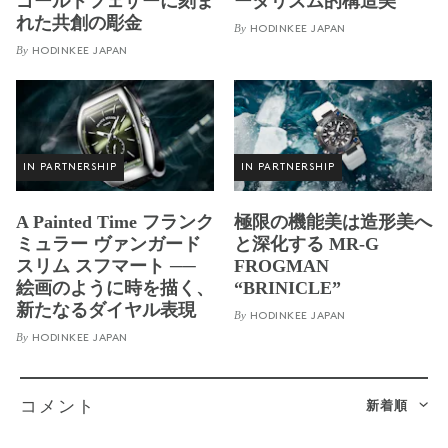
ゴールドフェザーに刻ま
ータリズム的構造美
れた共創の彫金
By
HODINKEE JAPAN
By
HODINKEE JAPAN
IN PARTNERSHIP
IN PARTNERSHIP
A Painted Time フランク
極限の機能美は造形美へ
ミュラー ヴァンガード
と深化する MR-G
スリム スフマート ──
FROGMAN
絵画のように時を描く、
“BRINICLE”
新たなるダイヤル表現
By
HODINKEE JAPAN
By
HODINKEE JAPAN
新着順
コメント