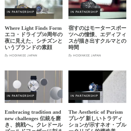
IN PARTNERSHIP
IN PARTNERSHIP
Where Light Finds Form
宿すのはモータースポー
エコ・ドライブ50周年の
ツへの憧憬、エディフィ
夜に見えた、シチズンと
スが描き出すクルマとの
いうブランドの素顔
時間
By
By
HODINKEE JAPAN
HODINKEE JAPAN
IN PARTNERSHIP
IN PARTNERSHIP
Embracing tradition and
The Aesthetic of Purism
new challenges 伝統を磨
ブレゲ 新しいトラディ
き、挑戦へ。クレドール
ションが示すネオ・ブル