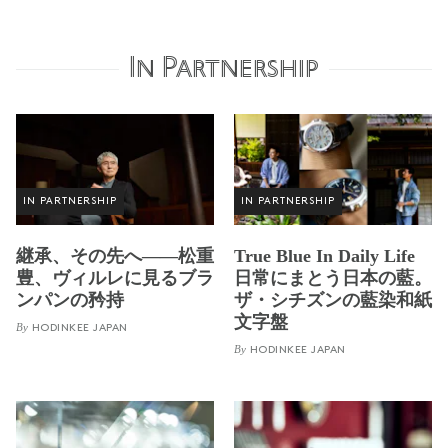
In Partnership
IN PARTNERSHIP
IN PARTNERSHIP
継承、その先へ——松重
True Blue In Daily Life
豊、ヴィルレに見るブラ
日常にまとう日本の藍。
ンパンの矜持
ザ・シチズンの藍染和紙
文字盤
By
HODINKEE JAPAN
By
HODINKEE JAPAN