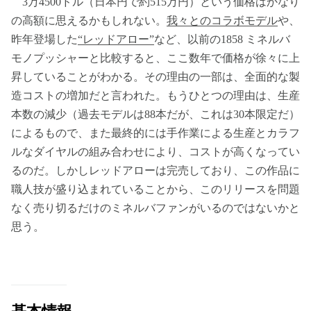
3万4500ドル（日本円で約515万円）という価格はかなり
の高額に思えるかもしれない。
我々とのコラボモデル
や、
昨年登場した
“レッドアロー”
など、以前の1858 ミネルバ
モノプッシャーと比較すると、ここ数年で価格が徐々に上
昇していることがわかる。その理由の一部は、全面的な製
造コストの増加だと言われた。もうひとつの理由は、生産
本数の減少（過去モデルは88本だが、これは30本限定だ）
によるもので、また最終的には手作業による生産とカラフ
ルなダイヤルの組み合わせにより、コストが高くなってい
るのだ。しかしレッドアローは完売しており、この作品に
職人技が盛り込まれていることから、このリリースを問題
なく売り切るだけのミネルバファンがいるのではないかと
思う。