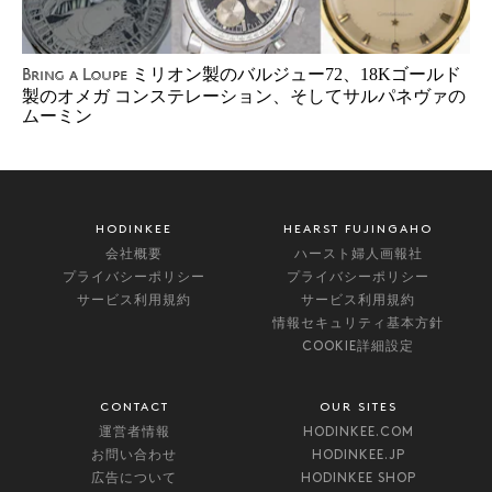
ミリオン製のバルジュー72、18Kゴールド
Bring a Loupe
製のオメガ コンステレーション、そしてサルパネヴァの
ムーミン
HODINKEE
HEARST FUJINGAHO
会社概要
ハースト婦人画報社
プライバシーポリシー
プライバシーポリシー
サービス利用規約
サービス利用規約
情報セキュリティ基本方針
COOKIE詳細設定
CONTACT
OUR SITES
運営者情報
HODINKEE.COM
お問い合わせ
HODINKEE.JP
広告について
HODINKEE SHOP