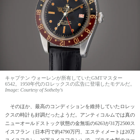
キャプテン ウォーレンが所有していたGMTマスター
6542。1950年代のロレックスの広告に登場したモデルだ。
Image: Courtesy of Sotheby's
そのほか、最高のコンディションを維持していたロレッ
クスの時計も好調だったようだ。アンティコルムでは真の
ニューオールドストック状態の金無垢の6263が31万2500ス
イスフラン（日本円で約4790万円、エスティメートは20万