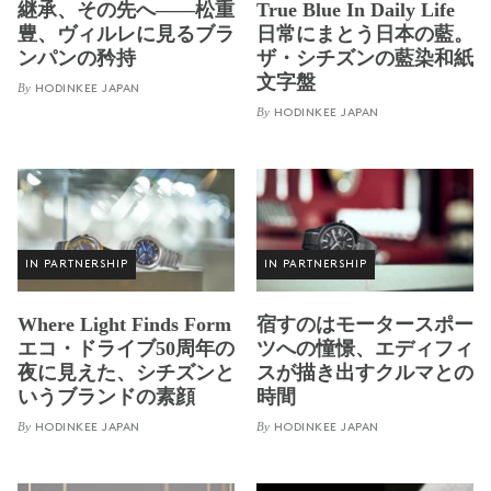
継承、その先へ——松重
True Blue In Daily Life
豊、ヴィルレに見るブラ
日常にまとう日本の藍。
ンパンの矜持
ザ・シチズンの藍染和紙
文字盤
By
HODINKEE JAPAN
By
HODINKEE JAPAN
IN PARTNERSHIP
IN PARTNERSHIP
Where Light Finds Form
宿すのはモータースポー
エコ・ドライブ50周年の
ツへの憧憬、エディフィ
夜に見えた、シチズンと
スが描き出すクルマとの
いうブランドの素顔
時間
By
By
HODINKEE JAPAN
HODINKEE JAPAN