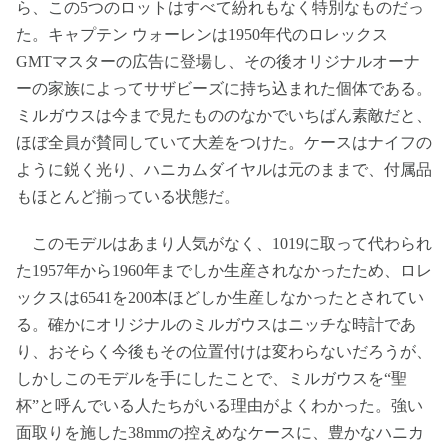
ら、この5つのロットはすべて紛れもなく特別なものだっ
た。キャプテン ウォーレンは1950年代のロレックス
GMTマスターの広告に登場し、その後オリジナルオーナ
ーの家族によってサザビーズに持ち込まれた個体である。
ミルガウスは今まで見たもののなかでいちばん素敵だと、
ほぼ全員が賛同していて大差をつけた。ケースはナイフの
ように鋭く光り、ハニカムダイヤルは元のままで、付属品
もほとんど揃っている状態だ。
このモデルはあまり人気がなく、1019に取って代わられ
た1957年から1960年までしか生産されなかったため、ロレ
ックスは6541を200本ほどしか生産しなかったとされてい
る。確かにオリジナルのミルガウスはニッチな時計であ
り、おそらく今後もその位置付けは変わらないだろうが、
しかしこのモデルを手にしたことで、ミルガウスを“聖
杯”と呼んでいる人たちがいる理由がよくわかった。強い
面取りを施した38mmの控えめなケースに、豊かなハニカ