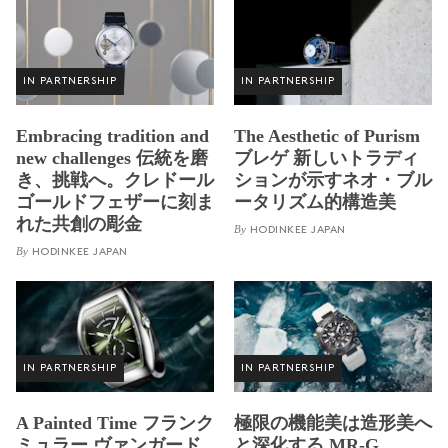
IN PARTNERSHIP
IN PARTNERSHIP
Embracing tradition and
The Aesthetic of Purism
new challenges 伝統を磨
ブレゲ 新しいトラディ
き、挑戦へ。クレドール
ションが示すネオ・ブル
ゴールドフェザーに刻ま
ータリズム的構造美
れた共創の彫金
By
HODINKEE JAPAN
By
HODINKEE JAPAN
IN PARTNERSHIP
IN PARTNERSHIP
A Painted Time フランク
極限の機能美は造形美へ
ミュラー ヴァンガード
と深化する MR-G