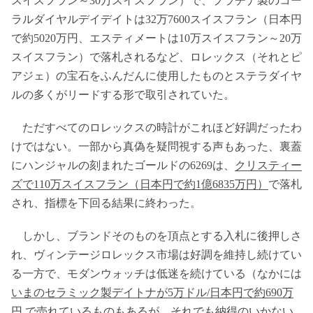
スイスフラン～30万スイスフラン）で、プラチナ製のコー
ラルダイヤルデイデイトは32万7600スイスフラン（日本円
で約5020万円、エスティメートは10万スイスフラン～20万
スイスフラン）で落札されるなど、ロレックス（それとピ
アジェ）の宝石をふんだんに使用したものとステラダイヤ
ルの多くがリードする形で取引されていた。
ただすべてのロレックスの時計がこれほど好調だったわ
けではない。一部から真偽を疑問視する声もあった、裏蓋
にハンジャルの刻まれたゴールドの6269は、
クリスティー
ズで110万スイスフラン（日本円で約1億6835万円）
で落札
され、指標を下回る結果に終わった。
しかし、ブランドそのものを頂点とする入札に後押しさ
れ、ヴィンテージロレックス市場は好調を維持し続けてい
る一方で、モダンウォッチは低迷を続けている（なかには
いまのセラミック製デイトナが5万ドル/日本円で約690万
円
で売れているものもあるが、それでも納得のいかない