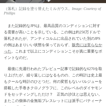
（落札）記録を塗り替えたミルガウス。
Image: Courtesy of
Phillips
また記録的なJPSは、最高品質のコンディションに対す
る需要が高いことを示している。この例は約250万ドルで
落札されたが、アンティコルムに出品されていた別のJPS
の例はあまりいい状態を保っておらず、
販売には至らなか
った
。これまで以上にコンディションこそが真に重要なポ
イントなのだ。
最後に先週行われたプレビュー記事で記録的な6270を取
り上げたが、繰り返しにはなるものの、この時計は史上最
もクールな時計のひとつだ。何の変哲もないバルジューを
搭載した手巻きクロノグラフに、このレベルのダイヤモン
ドをセッティングしただけ？ 正気の沙汰とは思えない。
またこの個体の金無垢ブレスレットには派手にパティーナ