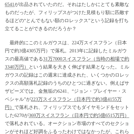
6541
が出品されていたのだ。それはたしかにとても素敵な
ものだったが、フィリップスがつけた見積もり額に匹敵す
るほどの“とんでもない額のロレックス”という記録を打ち
立てることができるのだろうか？
最終的にこのミルガウスは、224万スイスフラン（日本
円で約3億4305万円）で落札。2013年に記録したミルガウ
スの最高値である
31万7000スイスフラン（当時の相場で約
3340万円）
という結果を大きく伸ばす結果となった。ミル
ガウスの記録はこの週末に達成された、いくつかのロレッ
クスの高額落札記録のうちのひとつに過ぎない。例えばサ
ザビーズでは、金無垢の6241、“ジョン・プレイヤー・ス
ペシャル”が
223万スイスフラン（日本円で約3億4155万
円）
で落札され、フィリップスでもダイヤモンドをセット
した6270が
369万スイスフラン（日本円で約5億6515万円）
で落札されている。オークション市場のすべてのセクショ
ンがそれほど好調をふるったわけではなかったが、これら