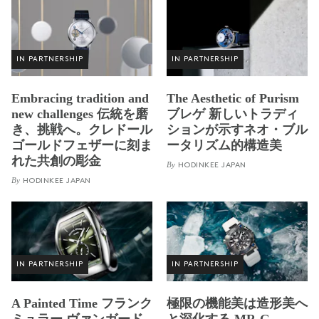
IN PARTNERSHIP
IN PARTNERSHIP
Embracing tradition and
The Aesthetic of Purism
new challenges 伝統を磨
ブレゲ 新しいトラディ
き、挑戦へ。クレドール
ションが示すネオ・ブル
ゴールドフェザーに刻ま
ータリズム的構造美
れた共創の彫金
By
HODINKEE JAPAN
By
HODINKEE JAPAN
IN PARTNERSHIP
IN PARTNERSHIP
A Painted Time フランク
極限の機能美は造形美へ
ミュラー ヴァンガード
と深化する MR-G