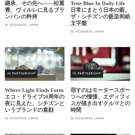
継承、その先へ——松重
True Blue In Daily Life
豊、ヴィルレに見るブラ
日常にまとう日本の藍。
ンパンの矜持
ザ・シチズンの藍染和紙
文字盤
By
HODINKEE JAPAN
By
HODINKEE JAPAN
IN PARTNERSHIP
IN PARTNERSHIP
Where Light Finds Form
宿すのはモータースポー
エコ・ドライブ50周年の
ツへの憧憬、エディフィ
夜に見えた、シチズンと
スが描き出すクルマとの
いうブランドの素顔
時間
By
By
HODINKEE JAPAN
HODINKEE JAPAN