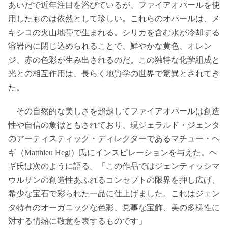
あいだで近年注目を浴びているが、ファイアオパールを使
用したものは依然として珍しい。これらのオパールは、メ
キシコの火山地帯で生まれる。シリカを含む水が冷却する
溶岩内に閉じ込められることで、鮮やかな黄色、オレン
ジ、赤の色彩が生み出されるのだ。この独特な化学組成と
光との相互作用は、長らく地質学の世界で驚異とされてき
た。
その自然的な美しさを超越してファイアオパールは創造
性や自信の象徴ともされており、現ジェラルド・ジェンタ
のアーティスティック・ディレクターであるマチュー・ヘ
ギ（Matthieu Hegi）氏にインスピレーションを与えた。ヘ
ギ氏は次のように語る。「この作品ではジェンティッシマ
ウルサンの創造性あふれるコンセプトの限界を押し広げ、
希少な宝石で彩られた一品に仕上げました。これはジェン
タ特有のオーガニックな色彩、見事な宝飾、美の多様性に
対する情熱に敬意を表するものです」