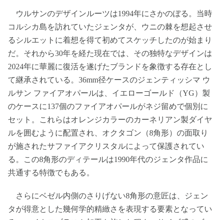
ウルサンのデザインルーツは1994年にさかのぼる。当時
コルシカ島を訪れていたジェンタが、ウニの棘を想起させ
るシルエットに着想を得て初めてスケッチしたのが始まり
だ。それから30年を経た現在では、その独特なデザインは
2024年に華麗に復活を遂げたブランドを象徴する存在とし
て継承されている。36mm径ケースのジェンティッシマ ウ
ルサン ファイアオパールは、イエローゴールド（YG）製
のケースに137個のファイアオパールがネジ留めで個別に
セット。これらはオレンジカラーのカーネリアン製ダイヤ
ルを囲むように配置され、オクタゴン（8角形）の面取り
が施されたサファイアクリスタルによって保護されてい
る。この8角形のディテールは1990年代のジェンタ作品に
共通する特徴でもある。
さらにベゼル内側のさりげない8角形の意匠は、ジェン
タが得意とした幾何学的精緻さを表現する要素となってい