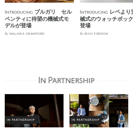
ブルガリ セル
レペより
Introducing
Introducing
ペンティに待望の機械式モ
械式のウォッチボッ
デルが登場
登場
By
By
MALAIKA CRAWFORD
RICH FORDON
In Partnership
IN PARTNERSHIP
IN PARTNERSHIP