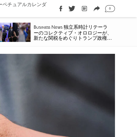
ーペチュアルカレンダ
0
独立系時計リテーラ
Business News
ーのコレクティブ・オロロジーが、
新たな関税をめぐりトランプ政権を
提訴