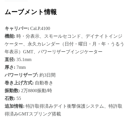
ムーブメント情報
キャリバー:
Cal.P.4100
機能:
時・分表示、スモールセコンド、デイナイトインジ
ケーター、永久カレンダー（日付・曜日・月・年・うるう
年表示）GMT、パワーリザーブインジケーター
直径:
35.1mm
厚さ:
7mm
パワーリザーブ:
約3日間
巻き上げ方式:
自動巻き
振動数:
2万8800振動/時
石数:
55
追加情報:
特許取得済みデイト衝撃保護システム、特許取
得済みGMTスプリング搭載