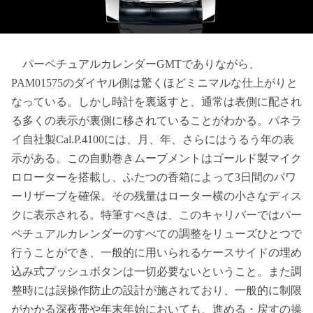
パーペチュアルカレンダーGMTでありながら、
PAM01575のダイヤル側は驚くほどミニマルな仕上がりと
なっている。しかし時計を裏返すと、通常は表側に配され
る多くの表示が裏側に移されていることがわかる。パネラ
イ自社製Cal.P.4100には、月、年、さらにはうるう年の表
示がある。この自動巻きムーブメントはゴールド製マイク
ロローターを搭載し、ふたつの香箱によって3日間のパワ
ーリザーブを確保。その残量はローター横の小さなディス
クに表示される。特筆すべきは、このキャリバーではパー
ペチュアルカレンダーのすべての調整をリューズひとつで
行うことができ、一般的に用いられるケースサイドの埋め
込み式プッシュボタンは一切必要ないということ。また調
整時には誤操作防止の設計が施されており、一般的に制限
がかかる深夜帯や年末年始においても、進める・戻すの操