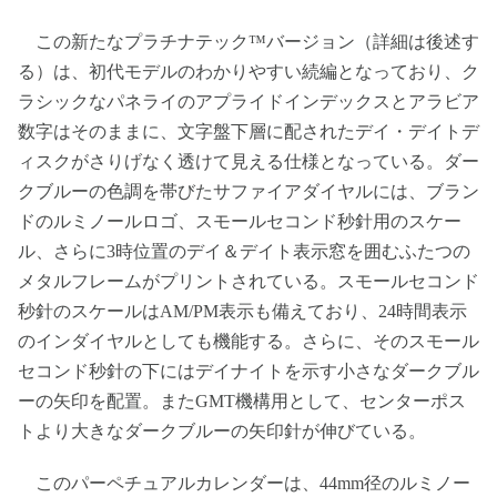
この新たなプラチナテック™バージョン（詳細は後述す
る）は、初代モデルのわかりやすい続編となっており、ク
ラシックなパネライのアプライドインデックスとアラビア
数字はそのままに、文字盤下層に配されたデイ・デイトデ
ィスクがさりげなく透けて見える仕様となっている。ダー
クブルーの色調を帯びたサファイアダイヤルには、ブラン
ドのルミノールロゴ、スモールセコンド秒針用のスケー
ル、さらに3時位置のデイ＆デイト表示窓を囲むふたつの
メタルフレームがプリントされている。スモールセコンド
秒針のスケールはAM/PM表示も備えており、24時間表示
のインダイヤルとしても機能する。さらに、そのスモール
セコンド秒針の下にはデイナイトを示す小さなダークブル
ーの矢印を配置。またGMT機構用として、センターポス
トより大きなダークブルーの矢印針が伸びている。
このパーペチュアルカレンダーは、44mm径のルミノー