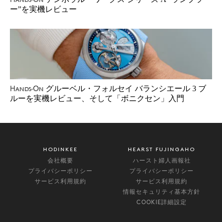
Hands-On
ー”を実機レビュー
グルーベル・フォルセイ バランシエール 3 ブ
Hands-On
ルーを実機レビュー、そして「ボニクセン」入門
HODINKEE
HEARST FUJINGAHO
会社概要
ハースト婦人画報社
プライバシーポリシー
プライバシーポリシー
サービス利用規約
サービス利用規約
情報セキュリティ基本方針
COOKIE詳細設定