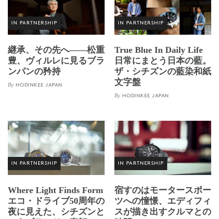
IN PARTNERSHIP
IN PARTNERSHIP
継承、その先へ——松重
True Blue In Daily Life
豊、ヴィルレに見るブラ
日常にまとう日本の藍。
ンパンの矜持
ザ・シチズンの藍染和紙
文字盤
By
HODINKEE JAPAN
By
HODINKEE JAPAN
IN PARTNERSHIP
IN PARTNERSHIP
Where Light Finds Form
宿すのはモータースポー
エコ・ドライブ50周年の
ツへの憧憬、エディフィ
夜に見えた、シチズンと
スが描き出すクルマとの