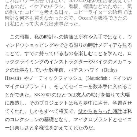
これはバナー広告ではない。2012年の私の生活を支えてい
たものだ。イケアのチラシ、看板、標識などのために、気
の利いたコピーを考える日々。コピーライターの給料では
時計を何本も買えなかったので、Ocean7を獲得できたの
は私にとって大きな出来事だった。
この時期、私の時計への情熱は所有や入手ではなく、ウ
ィンドウショッピングやできる限りの時計メディアを見る
ことで、すでに持っているものを楽しむことを学んだ。ロ
ッククライミングのインストラクターやバイクのメカニッ
クの仕事をしていた数年前、バチス ハワイ（Bathys
Hawaii）やノーティックフィッシュ（Nauticfish：ドイツの
マイクロブランド）、そしてセイコーを数本手に入れるこ
とができた。SKX007のひとつは友人の助けを借りて大幅
に改造し、そのプロジェクトは私を夢中にさせ、学習させ
てくれた。しかもすべて格安で。
父からもらった時計
は私
のコレクションの基礎となり、マイクロブランドとセイコ
ーは楽しさと多様性を加えてくれたのだ。