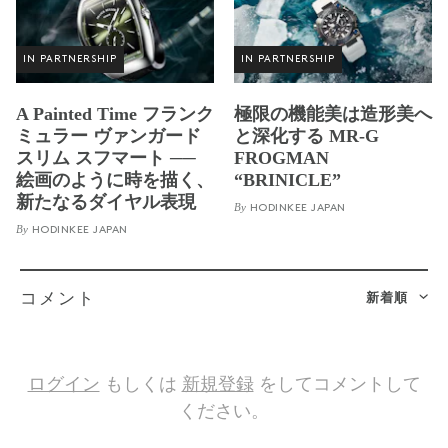
IN PARTNERSHIP
IN PARTNERSHIP
A Painted Time フランク
極限の機能美は造形美へ
ミュラー ヴァンガード
と深化する MR-G
スリム スフマート ──
FROGMAN
絵画のように時を描く、
“BRINICLE”
新たなるダイヤル表現
By
HODINKEE JAPAN
By
HODINKEE JAPAN
新着順
コメント
ログイン
もしくは
新規登録
をしてコメントして
ください。