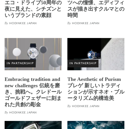
エコ・ドライブ50周年の
ツへの憧憬、エディフィ
夜に見えた、シチズンと
スが描き出すクルマとの
いうブランドの素顔
時間
By
By
HODINKEE JAPAN
HODINKEE JAPAN
IN PARTNERSHIP
IN PARTNERSHIP
Embracing tradition and
The Aesthetic of Purism
new challenges 伝統を磨
ブレゲ 新しいトラディ
き、挑戦へ。クレドール
ションが示すネオ・ブル
ゴールドフェザーに刻ま
ータリズム的構造美
れた共創の彫金
By
HODINKEE JAPAN
By
HODINKEE JAPAN