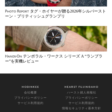
タグ・ホイヤーが贈る2026年シルバースト
Photo Report
ーン・ブリティッシュグランプリ
テンポラル・ワークス シリーズ A “ランブラ
Hands-On
ー”を実機レビュー
HODINKEE
HEARST FUJINGAHO
会社概要
ハースト婦人画報社
プライバシーポリシー
プライバシーポリシー
サービス利用規約
サービス利用規約
情報セキュリティ基本方針