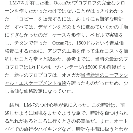
LM-7を所有した後、Ocean7がプロプロフの完全なクロ
ーンを作りたかったわけではないことがはっきりわかっ
た。「コピー」を販売するには、あまりにも難解な時計
だ。すべては、デザインをどのように進めていくかの手順
にすぎなかったのだ。ケースを形作り、ベゼルで実験を
し、チタンで作った。Ocean7は、1500ドルという普及価
格帯にするために、アジアの工場を使って生産コストを節
約したことを堂々と認めた。参考までに、当時の最新のプ
ロプロフは1万ドル弱、ヴィンテージは5000ドル前後だっ
た。新型のプロプロフは、オメガが
当時新進のコーアクシ
ャル・エスケープメント技術
を誇ったものだったため、少
し高価な価格設定になっていた。
結局、LM-7のつけ心地が気に入った。この時計は、前
述したように国境をまたぐような旅で、時計を傷つけられ
る恐れがあるところに行くときの必需品だ。また、オート
バイでの旅行やハイキングなど、時計を手荒に扱うとわか