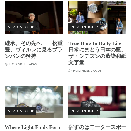
IN PARTNERSHIP
IN PARTNERSHIP
継承、その先へ——松重
True Blue In Daily Life
豊、ヴィルレに見るブラ
日常にまとう日本の藍。
ンパンの矜持
ザ・シチズンの藍染和紙
文字盤
By
HODINKEE JAPAN
By
HODINKEE JAPAN
IN PARTNERSHIP
IN PARTNERSHIP
Where Light Finds Form
宿すのはモータースポー