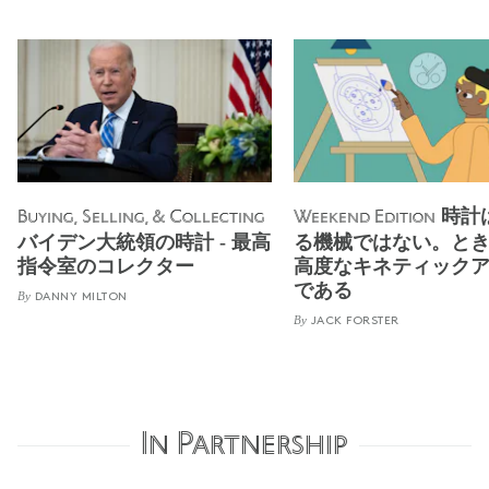
時計
Buying, Selling, & Collecting
Weekend Edition
バイデン大統領の時計 - 最高
る機械ではない。と
指令室のコレクター
高度なキネティック
である
By
DANNY MILTON
By
JACK FORSTER
In Partnership