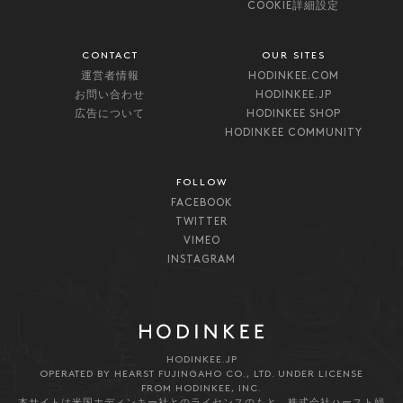
COOKIE詳細設定
CONTACT
OUR SITES
運営者情報
HODINKEE.COM
お問い合わせ
HODINKEE.JP
広告について
HODINKEE SHOP
HODINKEE COMMUNITY
FOLLOW
FACEBOOK
TWITTER
VIMEO
INSTAGRAM
HODINKEE.JP
OPERATED BY HEARST FUJINGAHO CO., LTD. UNDER LICENSE
FROM HODINKEE, INC.