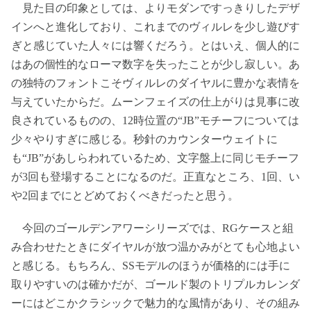
見た目の印象としては、よりモダンですっきりしたデザ
インへと進化しており、これまでのヴィルレを少し遊びす
ぎと感じていた人々には響くだろう。とはいえ、個人的に
はあの個性的なローマ数字を失ったことが少し寂しい。あ
の独特のフォントこそヴィルレのダイヤルに豊かな表情を
与えていたからだ。ムーンフェイズの仕上がりは見事に改
良されているものの、12時位置の“JB”モチーフについては
少々やりすぎに感じる。秒針のカウンターウェイトに
も“JB”があしらわれているため、文字盤上に同じモチーフ
が3回も登場することになるのだ。正直なところ、1回、い
や2回までにとどめておくべきだったと思う。
今回のゴールデンアワーシリーズでは、RGケースと組
み合わせたときにダイヤルが放つ温かみがとても心地よい
と感じる。もちろん、SSモデルのほうが価格的には手に
取りやすいのは確かだが、ゴールド製のトリプルカレンダ
ーにはどこかクラシックで魅力的な風情があり、その組み