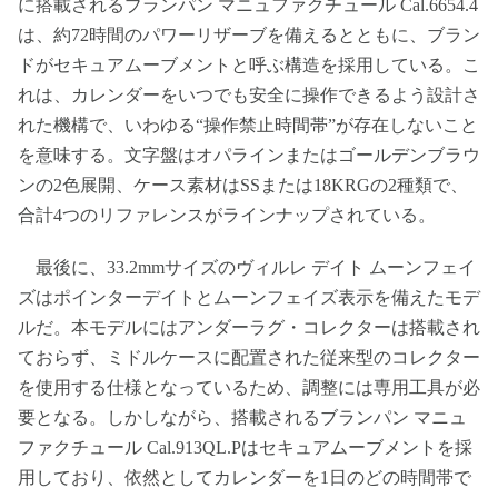
に搭載されるブランパン マニュファクチュール Cal.6654.4
は、約72時間のパワーリザーブを備えるとともに、ブラン
ドがセキュアムーブメントと呼ぶ構造を採用している。こ
れは、カレンダーをいつでも安全に操作できるよう設計さ
れた機構で、いわゆる“操作禁止時間帯”が存在しないこと
を意味する。文字盤はオパラインまたはゴールデンブラウ
ンの2色展開、ケース素材はSSまたは18KRGの2種類で、
合計4つのリファレンスがラインナップされている。
最後に、33.2mmサイズのヴィルレ デイト ムーンフェイ
ズはポインターデイトとムーンフェイズ表示を備えたモデ
ルだ。本モデルにはアンダーラグ・コレクターは搭載され
ておらず、ミドルケースに配置された従来型のコレクター
を使用する仕様となっているため、調整には専用工具が必
要となる。しかしながら、搭載されるブランパン マニュ
ファクチュール Cal.913QL.Pはセキュアムーブメントを採
用しており、依然としてカレンダーを1日のどの時間帯で