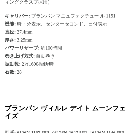
ィングクラスプ採用）
キャリバー:
ブランパン マニュファクチュー ル 1151
機能:
時・分表示、センターセコンド、日付表示
直径:
27.4mm
厚さ:
3.25mm
パワーリザーブ:
約100時間
巻き上げ方式:
自動巻き
振動数:
2万1600振動/時
石数:
28
ブランパン ヴィルレ デイト ムーンフェ
イズ
型番:
6126N 1187 55B／6126N 3687 55B／6126N 1146 55B