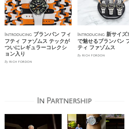
ブランパン フィ
新サイズ3
Introducing
Introducing
フティ ファゾムス テックが
で魅せるブランパン 
ついにレギュラーコレクシ
ティ ファゾムス
ョン入り
By
RICH FORDON
By
RICH FORDON
In Partnership