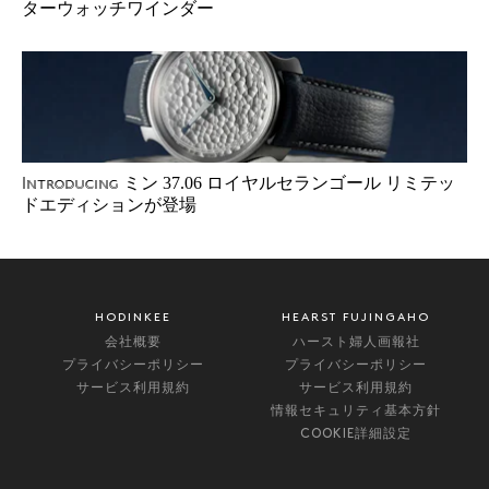
ターウォッチワインダー
ミン 37.06 ロイヤルセランゴール リミテッ
Introducing
ドエディションが登場
HODINKEE
HEARST FUJINGAHO
会社概要
ハースト婦人画報社
プライバシーポリシー
プライバシーポリシー
サービス利用規約
サービス利用規約
情報セキュリティ基本方針
COOKIE詳細設定