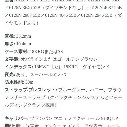
／6126N 3646 55B（ダイヤモンドなし）、6126N 4687 55B
／6126N 2987 55B／6126N 4646 55B／6126N 2946 55B（ダ
イヤモンドあり）
直径:
33.2mm
厚さ:
10.4mm
ケース素材:
18KRGまたはSS
文字盤:
オパラインまたはゴールデンブラウン
インデックス:
18KWGまたは18KRG、ダイヤモンド
夜光:
あり、スーパールミノバ
防水性能:
30m
ストラップ/ブレスレット:
ブルーグレー、ハニー、ブラウ
ンレザーストラップ（クイックチェンジシステムとフォー
ルディングクラスプ採用）
キャリバー:
ブランパン マニュファクチュー ル 913QL.P
機能:
時・分表示、センターセコンド、日付表示、ムーン