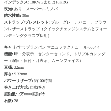
インデックス:
18KWGまたは18KRG
夜光:
あり、スーパールミノバ
防水性能:
30m
ストラップ/ブレスレット:
ブルーグレー、ハニー、ブラウ
ンレザーストラップ（クイックチェンジシステムとフォー
ルディングクラスプ採用）
キャリバー:
ブランパン マニュファクチュー ル 6654.4
機能:
時・分表示、センターセコンド、トリプルカレンダ
ー（曜日・日付・月表示、ムーンフェイズ）
直径:
32mm
厚さ:
5.32mm
パワーリザーブ:
約100時間
巻き上げ方式:
自動巻き
振動数:
2万8800振動/時
石数:
28