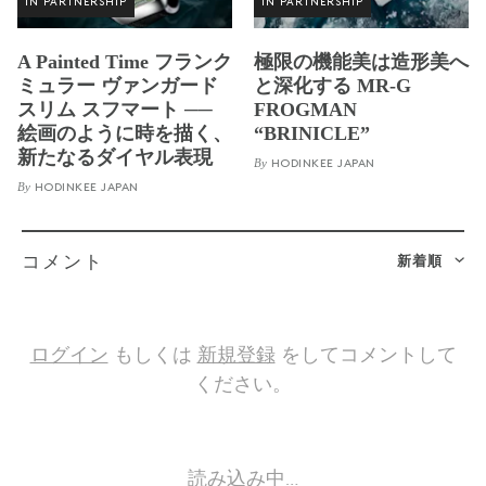
IN PARTNERSHIP
IN PARTNERSHIP
A Painted Time フランク
極限の機能美は造形美へ
ミュラー ヴァンガード
と深化する MR-G
スリム スフマート ──
FROGMAN
絵画のように時を描く、
“BRINICLE”
新たなるダイヤル表現
By
HODINKEE JAPAN
By
HODINKEE JAPAN
新着順
コメント
ログイン
もしくは
新規登録
をしてコメントして
ください。
読み込み中…