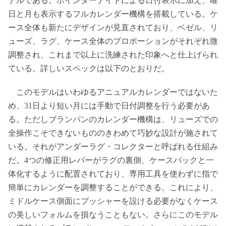
デルである。ポインターデイトによる日付表示に加え、曜
日と月も表示するフルカレンダー機構を搭載している。ケ
ース全体も新たにデザインが見直されており、ベゼル、リ
ューズ、ラグ、ケース全体のプロポーションがそれぞれ微
調整され、これまで以上に洗練された印象へと仕上げられ
ている。詳しいスペックは以下のとおりだ。
このモデルはいわゆるアニュアルカレンダーではないた
め、31日より短い月には手動で日付調整を行う必要があ
る。ただしブランパンのカレンダー機構は、リューズでの
全操作こそできないもののきわめて巧妙な設計が施されて
いる。それがアンダーラグ・コレクターと呼ばれる仕組み
だ。4つの修正用レバーがラグの裏側、ケースバックと一
体化するように配置されており、専用工具を使わずに指で
簡単にカレンダーを調整することができる。これにより、
ミドルケース側面にプッシャーを設ける必要がなくケース
の美しいフォルムを損なうこともない。さらにこのモデル