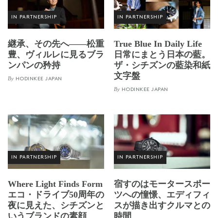
IN PARTNERSHIP
IN PARTNERSHIP
継承、その先へ——松重
True Blue In Daily Life
豊、ヴィルレに見るブラ
日常にまとう日本の藍。
ンパンの矜持
ザ・シチズンの藍染和紙
文字盤
By
HODINKEE JAPAN
By
HODINKEE JAPAN
IN PARTNERSHIP
IN PARTNERSHIP
Where Light Finds Form
宿すのはモータースポー
エコ・ドライブ50周年の
ツへの憧憬、エディフィ
夜に見えた、シチズンと
スが描き出すクルマとの
いうブランドの素顔
時間