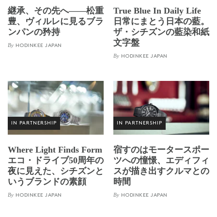
継承、その先へ——松重
True Blue In Daily Life
豊、ヴィルレに見るブラ
日常にまとう日本の藍。
ンパンの矜持
ザ・シチズンの藍染和紙
文字盤
By
HODINKEE JAPAN
By
HODINKEE JAPAN
IN PARTNERSHIP
IN PARTNERSHIP
Where Light Finds Form
宿すのはモータースポー
エコ・ドライブ50周年の
ツへの憧憬、エディフィ
夜に見えた、シチズンと
スが描き出すクルマとの
いうブランドの素顔
時間
By
By
HODINKEE JAPAN
HODINKEE JAPAN