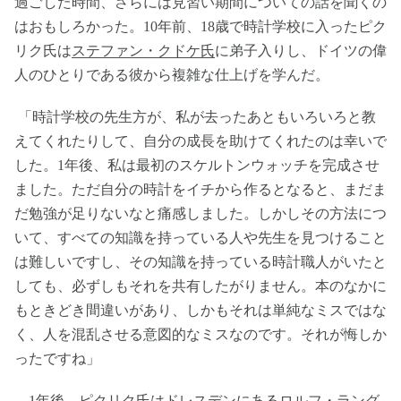
過ごした時間、さらには見習い期間についての話を聞くの
はおもしろかった。10年前、18歳で時計学校に入ったピク
リク氏は
ステファン・クドケ氏
に弟子入りし、ドイツの偉
人のひとりである彼から複雑な仕上げを学んだ。
「時計学校の先生方が、私が去ったあともいろいろと教
えてくれたりして、自分の成長を助けてくれたのは幸いで
した。1年後、私は最初のスケルトンウォッチを完成させ
ました。ただ自分の時計をイチから作るとなると、まだま
だ勉強が足りないなと痛感しました。しかしその方法につ
いて、すべての知識を持っている人や先生を見つけること
は難しいですし、その知識を持っている時計職人がいたと
しても、必ずしもそれを共有したがりません。本のなかに
もときどき間違いがあり、しかもそれは単純なミスではな
く、人を混乱させる意図的なミスなのです。それが悔しか
ったですね」
1年後、ピクリク氏はドレスデンにある
ロルフ・ラング