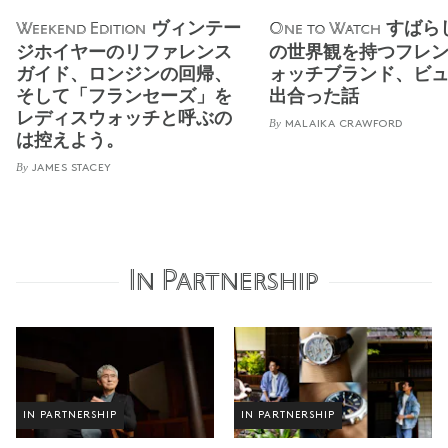
ヴィンテー
すばら
Weekend Edition
One to Watch
ジホイヤーのリファレンス
の世界観を持つフレ
ガイド、ロンジンの回帰、
ォッチブランド、ビ
そして「フランセーズ」を
出合った話
レディスウォッチと呼ぶの
By
MALAIKA CRAWFORD
は控えよう。
By
JAMES STACEY
In Partnership
IN PARTNERSHIP
IN PARTNERSHIP