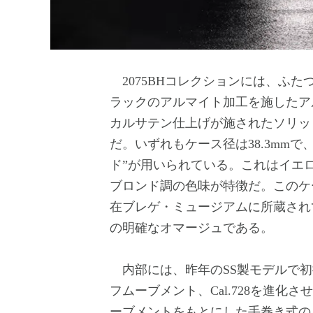
2075BHコレクションには、ふ
ラックのアルマイト加工を施したア
カルサテン仕上げが施されたソリッ
だ。いずれもケース径は38.3mm
ド”が用いられている。これはイエ
ブロンド調の色味が特徴だ。このケ
在ブレゲ・ミュージアムに所蔵されている
の明確なオマージュである。
内部には、昨年のSS製モデルで初搭載
フムーブメント、Cal.728を進化
ーブメントをもとにした手巻き式の