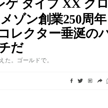
ゲ タイプ XX ク
はメゾン創業250周年
コレクター垂涎の
チだ
えた。ゴールドで。