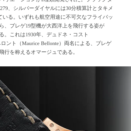
.7279、シルバーダイヤルには30分積算計とタキメ
されている。いずれも航空用途に不可欠なフライバッ
ら、ブレゲ19型機が大西洋上を飛行する姿が
。これは1930年、デュドネ・コスト
・ベロント（Maurice Bellonte）両名による、ブレゲ
飛行を称えるオマージュである。