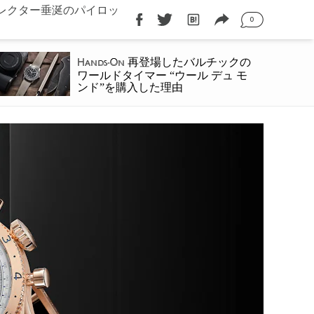
、コレクター垂涎のパイロッ
0
再登場したバルチックの
Hands-On
ワールドタイマー “ウール デュ モ
ンド”を購入した理由