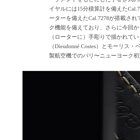
イヤルには15分積算計を備えたCal
ーターを備えたCal.7278が搭載
ク機能を備えており、さらに今回か
（ローターに）手彫りで描かれている
（Dieudonné Costes）とモーリス
製航空機でのパリ〜ニューヨーク初