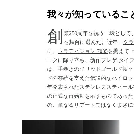
我々が知っているこ
創業250周年を祝う一環として、ブレゲは再び飛翔し、今回はマンハッタンの空
を舞台に選んだ。近年、
クラ
に、
トラディション 7035
を携えて
ークに降り立ち、新作ブレゲ タイプ 
は、手巻きのソリッドゴールド製ク
ドの存続を支えた伝説的なパイロッ
年発表されたステンレススティール製
の正式な再始動を示すものであった
の、単なるリブートではなくまさに