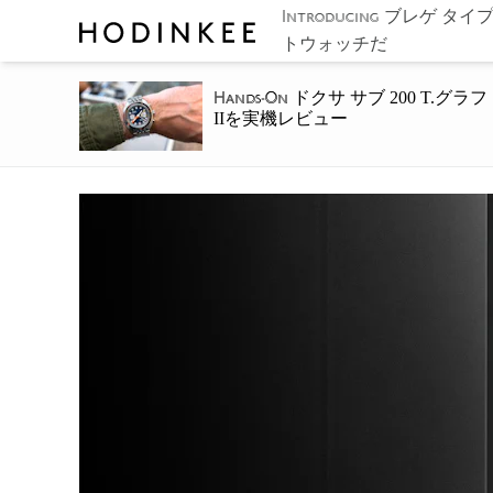
ブレゲ タイプ
Introducing
トウォッチだ
ドクサ サブ 200 T.グラフ
Hands-On
IIを実機レビュー