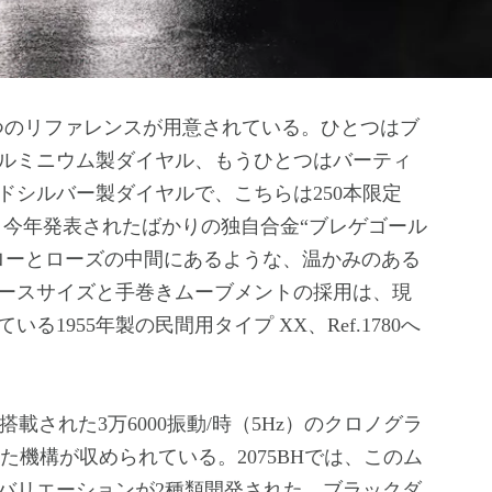
たつのリファレンスが用意されている。ひとつはブ
ルミニウム製ダイヤル、もうひとつはバーティ
ドシルバー製ダイヤルで、こちらは250本限定
で、今年発表されたばかりの独自合金“ブレゲゴール
ローとローズの中間にあるような、温かみのある
ースサイズと手巻きムーブメントの採用は、現
1955年製の民間用タイプ XX、Ref.1780へ
された3万6000振動/時（5Hz）のクロノグラ
させた機構が収められている。2075BHでは、このム
バリエーションが2種類開発された。ブラックダ