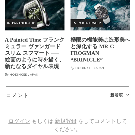
IN PARTNERSHIP
IN PARTNERSHIP
A Painted Time フランク
極限の機能美は造形美へ
ミュラー ヴァンガード
と深化する MR-G
スリム スフマート ──
FROGMAN
絵画のように時を描く、
“BRINICLE”
新たなるダイヤル表現
By
HODINKEE JAPAN
By
HODINKEE JAPAN
新着順
コメント
ログイン
もしくは
新規登録
をしてコメントして
ください。