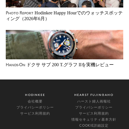
Hodinkee Happy Hourでのウォッチスポッテ
Photo Report
ィング（2026年6月）
ドクサ サブ 200 T.グラフ IIを実機レビュー
Hands-On
HODINKEE
HEARST FUJINGAHO
会社概要
ハースト婦人画報社
プライバシーポリシー
プライバシーポリシー
サービス利用規約
サービス利用規約
情報セキュリティ基本方針
COOKIE詳細設定