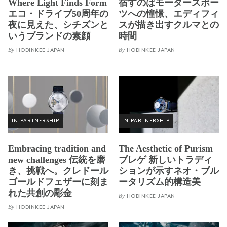
Where Light Finds Form
宿すのはモータースポー
エコ・ドライブ50周年の
ツへの憧憬、エディフィ
夜に見えた、シチズンと
スが描き出すクルマとの
いうブランドの素顔
時間
By
By
HODINKEE JAPAN
HODINKEE JAPAN
IN PARTNERSHIP
IN PARTNERSHIP
Embracing tradition and
The Aesthetic of Purism
new challenges 伝統を磨
ブレゲ 新しいトラディ
き、挑戦へ。クレドール
ションが示すネオ・ブル
ゴールドフェザーに刻ま
ータリズム的構造美
れた共創の彫金
By
HODINKEE JAPAN
By
HODINKEE JAPAN