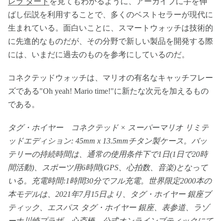
レラ ダート
を見てもわかるように、アーカイブに手を伸
ばし伝説を利用することで、多くのベストセラーが現代に
生まれている。面白いことに、スマートウォッチは技術的
に先進的なものだが、その分野で新しい製品を開発する際
には、いまだに過去のものを参考にしているのだ。
コネクテッドウォッチは、マリオの有名なキャッチフレー
ズである"Oh yeah! Mario time!"に新たな次元を加えるもの
である。
タグ・ホイヤー コネクテッド × スーパーマリオ リミテ
ッドエディション: 45mm x 13.5mmチタン製ケース。バッ
テリーの持続時間は、通常の使用条件下で1日(1日で20時
間活動)、スポーツ用6時間(GPS、心拍数、音楽)となって
いる。充電時間:1時間30分でフル充電。世界限定2000本の
本モデルは、2021年7月15日より、タグ・ホイヤー 銀座ブ
ティック、エスパス タグ・ホイヤー 銀座、表参道、ラゾ
ーナ川崎プラザ、心斎橋、公式オンラインブティックにて