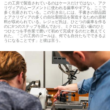
この工房で製造されているのはケースだけではない。アク
リヴィアのムーブメントに使われる歯車やギアも、ここで
多く生産されている。この引き出しには、手書きの部品図
とアクリヴィアの多くの自社製部品を製造するための原材
料が収められている。レジェピ氏は、ひとつの歯車を作る
のに8つのステップを踏んでおり、ミクロに近い歯のひと
つひとつを手作業で磨いて初めて完成するのだと教えてく
れた。「この工房のゴールは、何でも自分たちでできるよ
うになることです」と彼は言う。