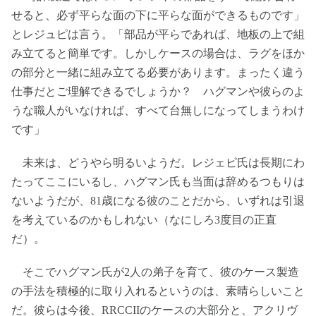
せると、必ず平らな面の下に平らな面ができるものです」
とレジュピは言う。「部品が平らであれば、地板の上で組
み立てると簡単です。しかしケースの場合は、ラグをほか
の部分と一緒に組み立てる必要があります。まったく違う
仕事だとご理解できるでしょうか？ ハグマンや彼らのよ
うな職人がいなければ、すべて台無しになってしまうわけ
です」
未来は、どうやら明るいようだ。レジェピ氏は長期にわ
たってここにいるし、ハグマン氏も当面は辞めるつもりは
ないようだが、81歳になる彼のことだから、いずれは引退
を考えているのかもしれない（なにしろ3度目の正直
だ）。
そこでハグマン氏が2人の弟子を育て、彼のケース製造
の手法を積極的に取り入れるというのは、素晴らしいこと
だ。彼らは今後、RRCCIIのケースの大部分と、アクリヴ