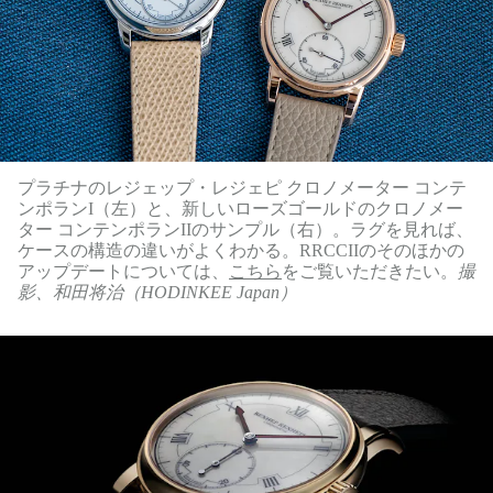
プラチナのレジェップ・レジェピ クロノメーター コンテ
ンポランI（左）と、新しいローズゴールドのクロノメー
ター コンテンポランIIのサンプル（右）。ラグを見れば、
ケースの構造の違いがよくわかる。RRCCIIのそのほかの
アップデートについては、
こちら
をご覧いただきたい。
撮
影、和田将治（HODINKEE Japan）