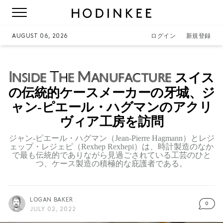
AUGUST 06, 2026
ログイン
新規登録
Inside The Manufacture
スイス
の伝統的ケースメーカーの牙城、ジ
ャン-ピエール・ハグマンのアクリ
ヴィア工房を訪問
ジャン-ピエール・ハグマン（Jean-Pierre Hagmann）とレジ
ェップ・レジェピ（Rexhep Rexhepi）は、時計製造のなか
で最も伝統的でありながら見過ごされている工芸のひと
つ、ケース製造の積極的な庇護者である。
LOGAN BAKER
0
JULY 02, 2022