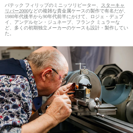
パテック フィリップのミニッツリピーター、
スターキャ
リバー2000
などの複雑な貴金属ケースの製作で有名だが、
1980年代後半から90年代前半にかけて、ロジェ・デュブ
イ、アンデルセン・ジュネーブ、フランク ミュラーな
ど、多くの初期独立メーカーのケースも設計・製作してい
た。