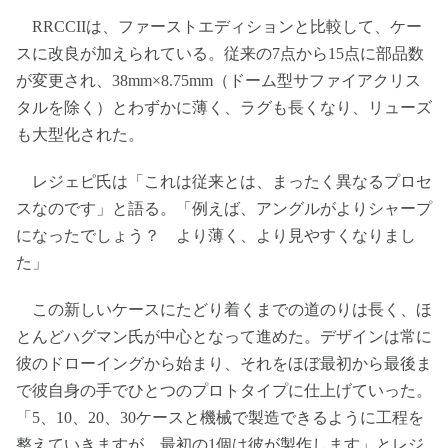
RRCCIIは、ファーストエディションと比較して、ケー
スに改良が加えられている。従来の7点から15点に部品数
が変更され、38mm×8.75mm（ドーム型サファイアクリス
タルを除く）とわずかに薄く、ラグも長くなり、リューズ
も大型化された。
レジェピ氏は「これは従来とは、まったく異なるプロセ
スなのです」と語る。「例えば、アングルがよりシャープ
になったでしょう？ より薄く、より見やすくなりまし
た」
この新しいケースにたどり着くまでの道のりは長く、ほ
とんどハグマン氏が中心となって進めた。デザインは常に
彼のドローイングから始まり、それをほぼ最初から最後ま
で彼自身の手でひとつのプロトタイプに仕上げていった。
「5、10、20、30ケースと機械で製造できるように工程を
整えていきますが、最初の1個は彼が製作します」とレジ