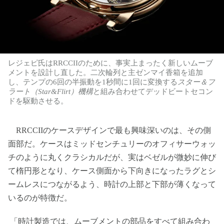
レジェピ氏はRRCCIIのために、事実上まったく新しいムーブ
メントを設計し直した。二次輪列と主ゼンマイ香箱を追加
し、テンプの6回の半振動を1秒間に1回に変換する
スター＆フ
ラート（Star&Flirt）機構
と組み合わせてデッドビートセコン
ドを駆動させる。
RRCCIIのケースデザインで最も興味深いのは、その側
面部だ。ケースはミッドセンチュリーのオフィサーウォッ
チのように丸くクラシカルだが、実はベゼルが微妙に伸び
て楕円形となり、ケース側面から下向きになったラグとシ
ームレスにつながるよう、時計の上部と下部が薄くなって
いるのが特徴だ。
「時計製造では、ムーブメントの部品をすべて組み合わ