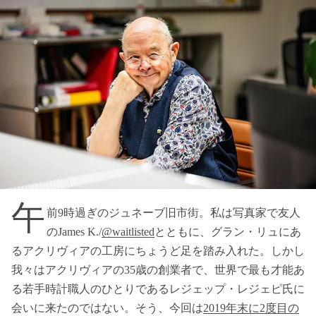
午
前9時過ぎのジュネーブ旧市街。私は写真家で友人
のJames K./
@waitlisted
とともに、グラン・リュにあ
るアクリヴィアの工房にちょうど足を踏み入れた。しかし
我々はアクリヴィアの35歳の創業者で、世界で最も才能あ
る若手時計職人のひとりであるレジェップ・レジェピ氏に
会いに来たのではない。そう、今回は
2019年末に2度目の