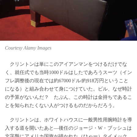
Courtesy Alamy Images
クリントンは単にこのアイアンマンをつけるだけでな
く、就任式でも当時1000ドルはしたであろうスーツ（イン
フレ調整後の現在では約67000ドル/約918万円ということ
になる）と組み合わせて身につけていた。ビル、なぜ時計
の予算がないんだ？ たぶん、この時計は金持ちであるこ
とを知られたくない人がつけるものだからだろう。
クリントンは、ホワイトハウスに一般男性用腕時計を導
入する道を開いたあと―後任のジョージ・W・ブッシュは
文字盤にアメリカ国旗が描かれた（ひゃー）タイメック