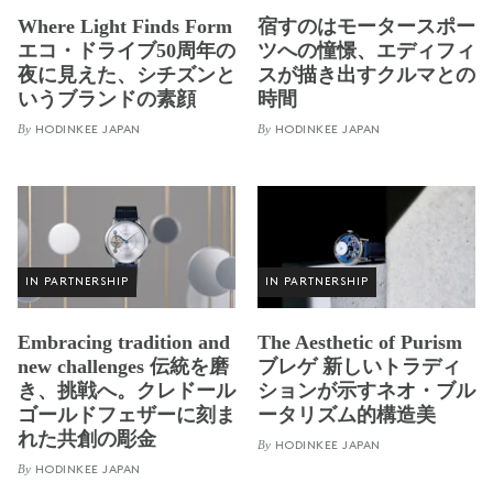
Where Light Finds Form
宿すのはモータースポー
エコ・ドライブ50周年の
ツへの憧憬、エディフィ
夜に見えた、シチズンと
スが描き出すクルマとの
いうブランドの素顔
時間
By
By
HODINKEE JAPAN
HODINKEE JAPAN
IN PARTNERSHIP
IN PARTNERSHIP
Embracing tradition and
The Aesthetic of Purism
new challenges 伝統を磨
ブレゲ 新しいトラディ
き、挑戦へ。クレドール
ションが示すネオ・ブル
ゴールドフェザーに刻ま
ータリズム的構造美
れた共創の彫金
By
HODINKEE JAPAN
By
HODINKEE JAPAN