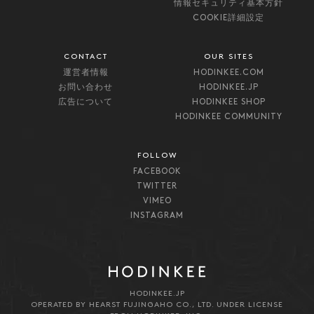
情報セキュリティ基本方針
COOKIE詳細設定
CONTACT
OUR SITES
運営者情報
HODINKEE.COM
お問い合わせ
HODINKEE.JP
広告について
HODINKEE SHOP
HODINKEE COMMUNITY
FOLLOW
FACEBOOK
TWITTER
VIMEO
INSTAGRAM
HODINKEE.JP
OPERATED BY HEARST FUJINGAHO CO., LTD. UNDER LICENSE