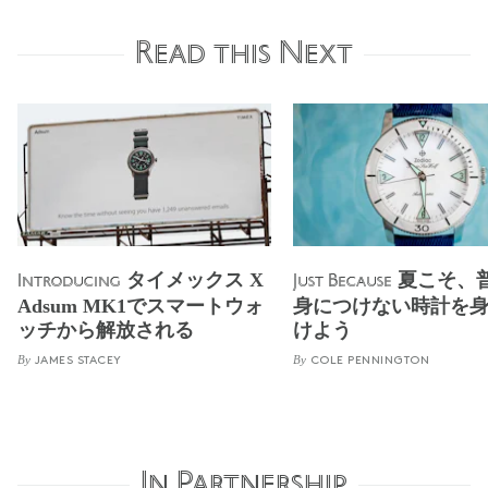
Read this Next
タイメックス X
夏こそ、
Introducing
Just Because
Adsum MK1でスマートウォ
身につけない時計を
ッチから解放される
けよう
By
By
JAMES STACEY
COLE PENNINGTON
In Partnership