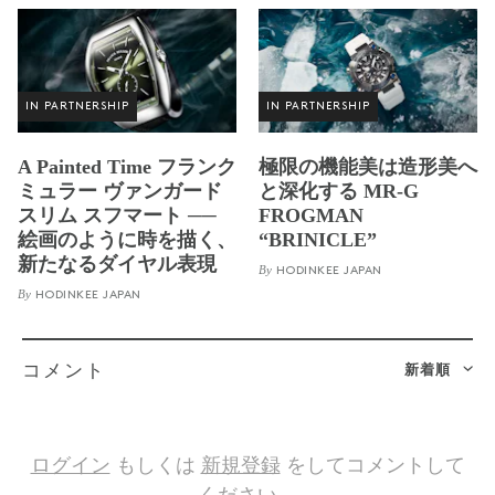
IN PARTNERSHIP
IN PARTNERSHIP
A Painted Time フランク
極限の機能美は造形美へ
ミュラー ヴァンガード
と深化する MR-G
スリム スフマート ──
FROGMAN
絵画のように時を描く、
“BRINICLE”
新たなるダイヤル表現
By
HODINKEE JAPAN
By
HODINKEE JAPAN
新着順
コメント
ログイン
もしくは
新規登録
をしてコメントして