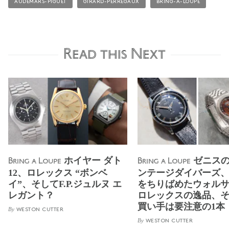
AUDEMARS-PIGUET
GIRARD-PERREGAUX
BRING-A-LOUPE
Read this Next
ホイヤー ダト
ゼニス
Bring a Loupe
Bring a Loupe
12、ロレックス “ボンベ
ンテージダイバーズ
イ”、そしてF.P.ジュルヌ エ
をちりばめたウォル
レガント？
ロレックスの逸品、
買い手は要注意の1本
By
WESTON CUTTER
By
WESTON CUTTER