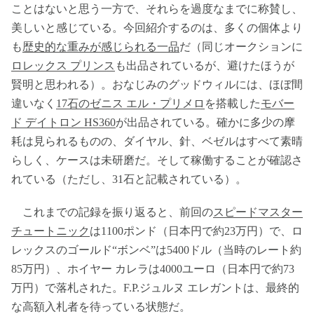
ことはないと思う一方で、それらを過度なまでに称賛し、
美しいと感じている。今回紹介するのは、多くの個体より
も
歴史的な重みが感じられる一品
だ（同じオークションに
ロレックス プリンス
も出品されているが、避けたほうが
賢明と思われる）。おなじみのグッドウィルには、ほぼ間
違いなく
17石のゼニス エル・プリメロ
を搭載した
モバー
ド デイトロン HS360
が出品されている。確かに多少の摩
耗は見られるものの、ダイヤル、針、ベゼルはすべて素晴
らしく、ケースは未研磨だ。そして稼働することが確認さ
れている（ただし、31石と記載されている）。
これまでの記録を振り返ると、前回の
スピードマスター
チュートニック
は1100ポンド（日本円で約23万円）で、ロ
レックスのゴールド“ボンベ”は5400ドル（当時のレート約
85万円）、ホイヤー カレラは4000ユーロ（日本円で約73
万円）で落札された。F.P.ジュルヌ エレガントは、最終的
な高額入札者を待っている状態だ。