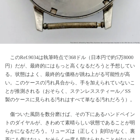
このRef.9034は執筆時点で368ドル（日本円で約5万8000
円）だが、最終的にはもっと高くなるだろうと予想してい
る。状態はよく、最終的な価格が跳ね上がる可能性が高
い。このケースの汚れ具合から、手を加えられていないこ
とが推測される（おそらく、ステンレススティール／SS
製のケースに見られる汚れはすべて単なる汚れだろう）。
傷ついた風防を数分磨けば、その下にあるハンドペイン
トのダイヤルが、きわめて素晴らしい状態であることが明
らかになるだろう。リューズは（正しく）刻印がなく、裏
蓋にも傷はない。おそらく一度も開けられたことがないは