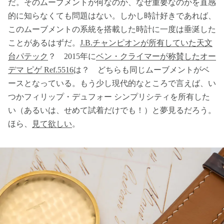
だ。そのムーブメントが何なのか、なぜ重要なのかを直感
的に知らなくても問題はない。しかし時計好きであれば、
このムーブメントの系統を搭載した時計に一度は垂涎した
ことがあるはずだ。
J.B.チャンピオンが所有していた天文
台パテック
？ 2015年に
ベン・クライマーが称賛したオー
デマ ピゲ Ref.5516
は？ どちらも同じムーブメントがベ
ースとなっている。もう少し現代的なところで言えば、い
つかフィリップ・デュフォー シンプリシティを所有した
い（あるいは、せめて試着だけでも！）と夢見るだろう。
ほら、
見て欲しい
。