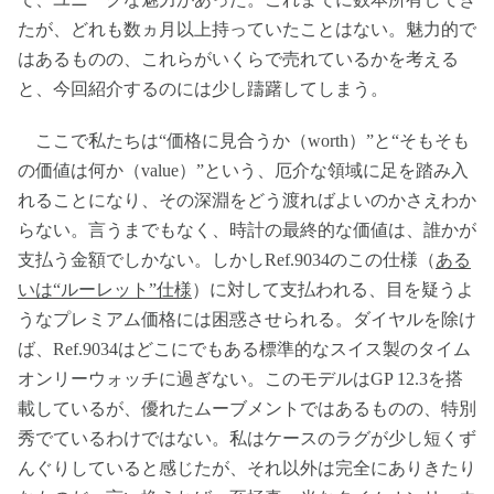
たが、どれも数ヵ月以上持っていたことはない。魅力的で
はあるものの、これらがいくらで売れているかを考える
と、今回紹介するのには少し躊躇してしまう。
ここで私たちは“価格に見合うか（worth）”と“そもそも
の価値は何か（value）”という、厄介な領域に足を踏み入
れることになり、その深淵をどう渡ればよいのかさえわか
らない。言うまでもなく、時計の最終的な価値は、誰かが
支払う金額でしかない。しかしRef.9034のこの仕様（
ある
いは“ルーレット”仕様
）に対して支払われる、目を疑うよ
うなプレミアム価格には困惑させられる。ダイヤルを除け
ば、Ref.9034はどこにでもある標準的なスイス製のタイム
オンリーウォッチに過ぎない。このモデルはGP 12.3を搭
載しているが、優れたムーブメントではあるものの、特別
秀でているわけではない。私はケースのラグが少し短くず
んぐりしていると感じたが、それ以外は完全にありきたり