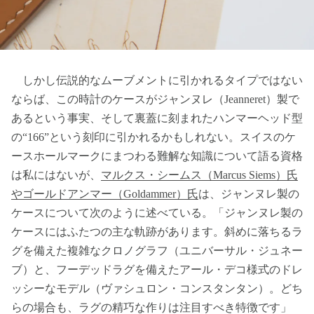
しかし伝説的なムーブメントに引かれるタイプではない
ならば、この時計のケースがジャンヌレ（Jeanneret）製で
あるという事実、そして裏蓋に刻まれたハンマーヘッド型
の“166”という刻印に引かれるかもしれない。スイスのケ
ースホールマークにまつわる難解な知識について語る資格
は私にはないが、
マルクス・シームス（Marcus Siems）氏
やゴールドアンマー（Goldammer）氏
は、ジャンヌレ製の
ケースについて次のように述べている。「ジャンヌレ製の
ケースにはふたつの主な軌跡があります。斜めに落ちるラ
グを備えた複雑なクロノグラフ（ユニバーサル・ジュネー
ブ）と、フーデッドラグを備えたアール・デコ様式のドレ
ッシーなモデル（ヴァシュロン・コンスタンタン）。どち
らの場合も、ラグの精巧な作りは注目すべき特徴です」