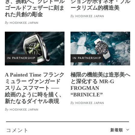
き、挑戦へ。クレドール
ションが示すネオ・ブル
ゴールドフェザーに刻ま
ータリズム的構造美
れた共創の彫金
By
HODINKEE JAPAN
By
HODINKEE JAPAN
IN PARTNERSHIP
IN PARTNERSHIP
A Painted Time フランク
極限の機能美は造形美へ
ミュラー ヴァンガード
と深化する MR-G
スリム スフマート ──
FROGMAN
絵画のように時を描く、
“BRINICLE”
新たなるダイヤル表現
By
HODINKEE JAPAN
By
HODINKEE JAPAN
新着順
コメント