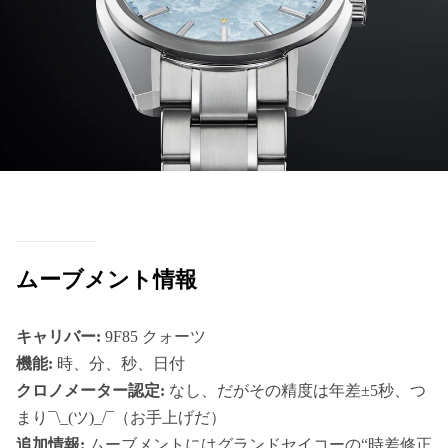
ムーブメント情報
キャリバー:
9F85 クォーツ
機能:
時、分、秒、日付
クロノメーター認定:
なし、だがその精度は年差±5秒、つ
まり¯\_(ツ)_/¯（お手上げだ）
追加情報:
ムーブメントにはグランドセイコーの“時差修正