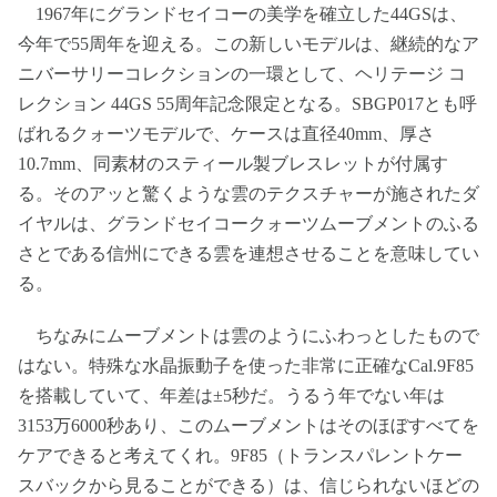
1967年にグランドセイコーの美学を確立した44GSは、
今年で55周年を迎える。この新しいモデルは、継続的なア
ニバーサリーコレクションの一環として、ヘリテージ コ
レクション 44GS 55周年記念限定となる。SBGP017とも呼
ばれるクォーツモデルで、ケースは直径40mm、厚さ
10.7mm、同素材のスティール製ブレスレットが付属す
る。そのアッと驚くような雲のテクスチャーが施されたダ
イヤルは、グランドセイコークォーツムーブメントのふる
さとである信州にできる雲を連想させることを意味してい
る。
ちなみにムーブメントは雲のようにふわっとしたもので
はない。特殊な水晶振動子を使った非常に正確なCal.9F85
を搭載していて、年差は±5秒だ。うるう年でない年は
3153万6000秒あり、このムーブメントはそのほぼすべてを
ケアできると考えてくれ。9F85（トランスパレントケー
スバックから見ることができる）は、信じられないほどの