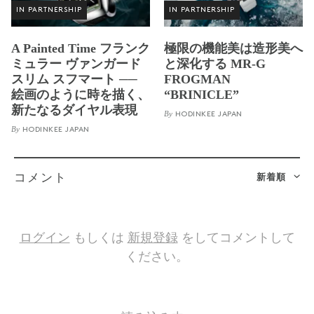
IN PARTNERSHIP
IN PARTNERSHIP
A Painted Time フランク
極限の機能美は造形美へ
ミュラー ヴァンガード
と深化する MR-G
スリム スフマート ──
FROGMAN
絵画のように時を描く、
“BRINICLE”
新たなるダイヤル表現
By
HODINKEE JAPAN
By
HODINKEE JAPAN
新着順
コメント
ログイン
もしくは
新規登録
をしてコメントして
ください。