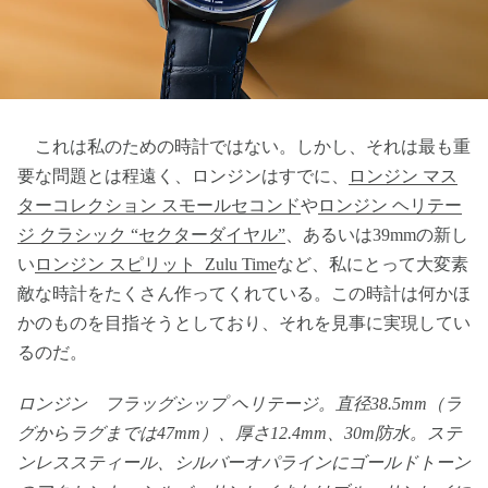
これは私のための時計ではない。しかし、それは最も重
要な問題とは程遠く、ロンジンはすでに、
ロンジン マス
ターコレクション スモールセコンド
や
ロンジン ヘリテー
ジ クラシック “セクターダイヤル”
、あるいは39mmの新し
い
ロンジン スピリット Zulu Time
など、私にとって大変素
敵な時計をたくさん作ってくれている。この時計は何かほ
かのものを目指そうとしており、それを見事に実現してい
るのだ。
ロンジン フラッグシップ ヘリテージ。直径38.5mm（ラ
グからラグまでは47mm）、厚さ12.4mm、30m防水。ステ
ンレススティール、シルバーオパラインにゴールドトーン