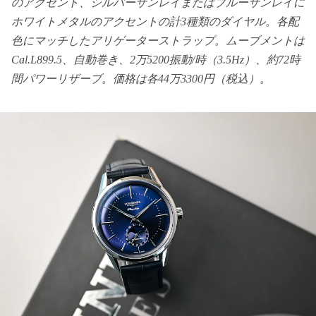
のアクセント、シルバーサンレイまたはブルーサンレイに
ホワイトメタルのアクセントの計3種類のダイヤル。各配
色にマッチしたアリゲーターストラップ。ムーブメントは
Cal.L899.5、自動巻き、2万5200振動/時（3.5Hz）、約72時
間パワーリザーブ。価格は各44万3300円（税込）。