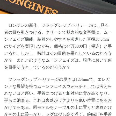
ロンジンの新作、フラッグシップ ヘリテージは、見る
者の目を引きつける。クリーンで魅力的な文字盤に、ムー
ンフェイズ機能、装着のしやすさを考慮した直径38.5mm
のサイズを実現しながら、価格は44万3300円（税込）と手
ごろだ。しかし、時計はその目的を果たしているのだろう
か？ またこのようなムーンフェイズは、現代において何
を目指そうとしているのだろうか？
フラッグシップ ヘリテージの厚さは12.4mmで、エレガ
ントな展望を持つムーンフェイズウォッチとしては考えら
れないほど厚い。手首につけると相対的に背が高くなり、
平らに納まる。これは裏蓋がラグよりも低い位置にあるお
かげでもある。同モデルをテーブルの上に置くと裏蓋だけ
がその上に乗っかり、ラグは少し高く浮く。腕時計を手首