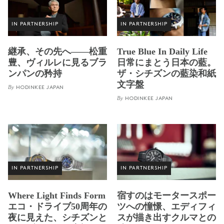
IN PARTNERSHIP
IN PARTNERSHIP
継承、その先へ——松重
True Blue In Daily Life
豊、ヴィルレに見るブラ
日常にまとう日本の藍。
ンパンの矜持
ザ・シチズンの藍染和紙
文字盤
By
HODINKEE JAPAN
By
HODINKEE JAPAN
IN PARTNERSHIP
IN PARTNERSHIP
Where Light Finds Form
宿すのはモータースポー
エコ・ドライブ50周年の
ツへの憧憬、エディフィ
夜に見えた、シチズンと
スが描き出すクルマとの