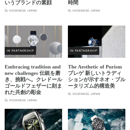
いうブランドの素顔
時間
By
By
HODINKEE JAPAN
HODINKEE JAPAN
IN PARTNERSHIP
IN PARTNERSHIP
Embracing tradition and
The Aesthetic of Purism
new challenges 伝統を磨
ブレゲ 新しいトラディ
き、挑戦へ。クレドール
ションが示すネオ・ブル
ゴールドフェザーに刻ま
ータリズム的構造美
れた共創の彫金
By
HODINKEE JAPAN
By
HODINKEE JAPAN