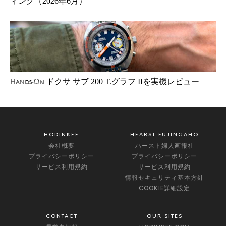
ィング（2026年6月）
ドクサ サブ 200 T.グラフ IIを実機レビュー
Hands-On
HODINKEE
HEARST FUJINGAHO
会社概要
ハースト婦人画報社
プライバシーポリシー
プライバシーポリシー
サービス利用規約
サービス利用規約
情報セキュリティ基本方針
COOKIE詳細設定
CONTACT
OUR SITES