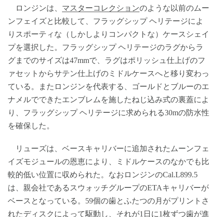
ロンジンは、
マスターコレクション
のような以前のムー
ンフェイズと比較して、フラッグシップ ヘリテージによ
りスポーティな（しかしよりコンパクトな）ケースシェイ
プを選択した。フラッグシップ ヘリテージのラグからラ
グまでのサイズは47mmで、ラグはポリッシュ仕上げのフ
ァセットからサテン仕上げのミドルケースへと移り変わっ
ている。またロンジンを代表する、ゴールドとブルーのエ
ナメルでできたエンブレムを施したねじ込み式の裏蓋によ
り、フラッグシップ ヘリテージに求められる30mの防水性
を確保した。
リューズは、ベースキャリバーに追加されたムーンフェ
イズモジュールの恩恵により、ミドルケースのなかでも比
較的低い位置に収められた。なおロンジンのCal.L899.5
は、親会社であるスウォッチグループのETAキャリバーが
ベースとなっている。59個の歯とふたつの月がプリントさ
れたディスクによって駆動し、それが1日に1枚ずつ歯が進