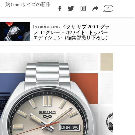
、約37mmサイズの新作
0
ドクサ サブ 200 T.グラ
Introducing
フ II “グレート ホワイト” トッパー
エディション（編集部撮り下ろし）