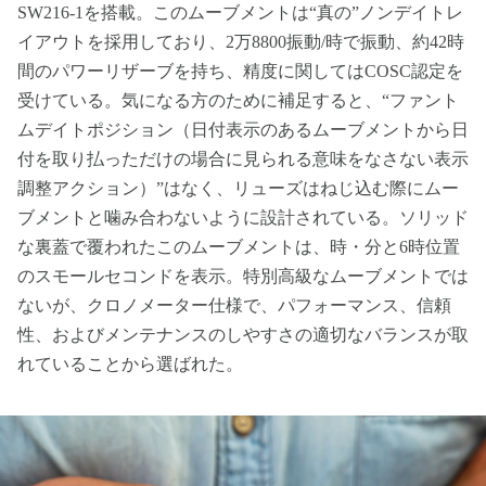
SW216-1を搭載。このムーブメントは“真の”ノンデイトレ
イアウトを採用しており、2万8800振動/時で振動、約42時
間のパワーリザーブを持ち、精度に関してはCOSC認定を
受けている。気になる方のために補足すると、“ファント
ムデイトポジション（日付表示のあるムーブメントから日
付を取り払っただけの場合に見られる意味をなさない表示
調整アクション）”はなく、リューズはねじ込む際にムー
ブメントと噛み合わないように設計されている。ソリッド
な裏蓋で覆われたこのムーブメントは、時・分と6時位置
のスモールセコンドを表示。特別高級なムーブメントでは
ないが、クロノメーター仕様で、パフォーマンス、信頼
性、およびメンテナンスのしやすさの適切なバランスが取
れていることから選ばれた。