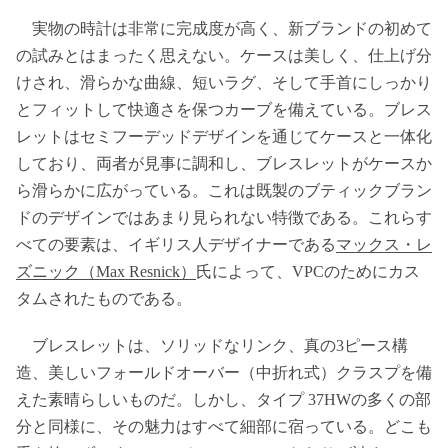
実物の時計は非常に完成度が高く、新ブランドの初めて
の試みとはまったく思えない。ケースは美しく、仕上げ分
けされ、滑らかな曲線、短いラグ、そして手首にしっかり
とフィットして快適さを保つカーブを備えている。ブレス
レットはセミフーデッドデザインを通じてケースと一体化
しており、両者が見事に調和し、ブレスレットがケースか
ら滑らかに広がっている。これは既製のブティックブラン
ドのデザインではあまり見られない特徴である。これらす
べての要素は、イギリス人デザイナーである
マックス・レ
ズニック（Max Resnick）
氏によって、VPCのためにカス
タムされたものである。
ブレスレットは、ソリッドなリンク、真の3ピース構
造、美しいフォールドオーバー（中折れ式）クラスプを備
えた素晴らしいものだ。しかし、タイプ 37HWの多くの部
分と同様に、その魅力はすべて細部に宿っている。どこも