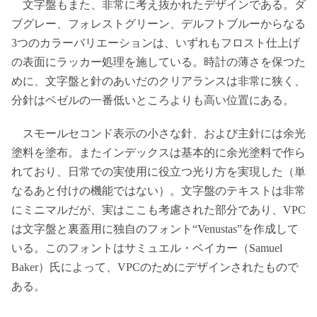
文字盤もまた、非常に考え抜かれたデザインである。ダ
ブグレー、フォレストグリーン、デルフトブルーからなる
3つのカラーバリエーションは、いずれもフロスト仕上げ
の表面にラッカー処理を施している。時計の薄さを保つた
めに、文字盤と針のあいだのクリアランスは非常に狭く、
分針はベゼルの一番低いところよりも高い位置にある。
スモールセコンド表示の小さな針、および主針には余光
塗料を塗布。またインデックスは基本的に余光塗料で作ら
れており、日常での実使用に役立つ光り方を実現した（単
なるあと付けの機能ではない）。文字盤のテキストは非常
にミニマルだが、実はここも考慮された部分であり、VPC
は文字盤と裏蓋用に独自のフォント“Venustas”を作成して
いる。このフォントはサミュエル・ベイカー（Samuel
Baker）氏によって、VPCのためにデザインされたもので
ある。