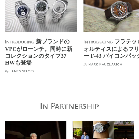
新ブランドの
フラテッ
Introducing
Introducing
VPCがローンチ。同時に新
ォルティスによるフ
コレクションのタイプ37
ー F-43 バイコンパ
HWも登場
By
MARK KAUZLARICH
By
JAMES STACEY
In Partnership