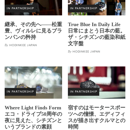
IN PARTNERSHIP
IN PARTNERSHIP
継承、その先へ——松重
True Blue In Daily Life
豊、ヴィルレに見るブラ
日常にまとう日本の藍。
ンパンの矜持
ザ・シチズンの藍染和紙
文字盤
By
HODINKEE JAPAN
By
HODINKEE JAPAN
IN PARTNERSHIP
IN PARTNERSHIP
Where Light Finds Form
宿すのはモータースポー
エコ・ドライブ50周年の
ツへの憧憬、エディフィ
夜に見えた、シチズンと
スが描き出すクルマとの
いうブランドの素顔
時間