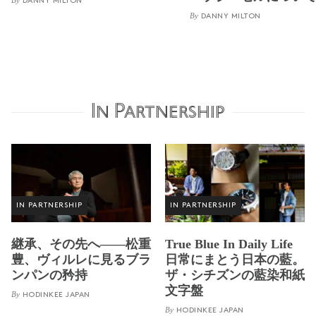
DANNY MILTON
By
DANNY MILTON
In Partnership
IN PARTNERSHIP
IN PARTNERSHIP
継承、その先へ——松重
True Blue In Daily Life
豊、ヴィルレに見るブラ
日常にまとう日本の藍。
ンパンの矜持
ザ・シチズンの藍染和紙
文字盤
By
HODINKEE JAPAN
By
HODINKEE JAPAN