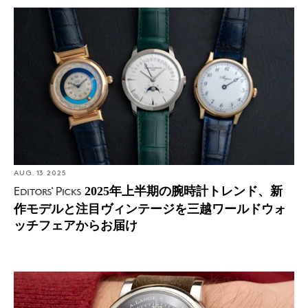
Editors' Picks: 2025年上半期の腕時計トレンド、新作モデ
設立
ルと注目ヴィンテージを三越ワールドウォッチフェアか
1845
らお届け
本社
ドイツ、グラスヒュッテ
URL
www.alange-soehne.com/ja
AUG. 13 2025
2025年上半期の腕時計トレンド、新
Editors' Picks
作モデルと注目ヴィンテージを三越ワールドウォ
ッチフェアからお届け
時と分が瞬時に切り替わる数字によって示される、A.ラ
ンゲ＆ゾーネ初のデジタル時刻表示時計、ツァイトヴェ
Bring a Loupe: ランゲのダブルスプリット、ホイヤー カ
ルクが発表される。
マロ、そしてブランド初期に製造されたジャガーのクロ