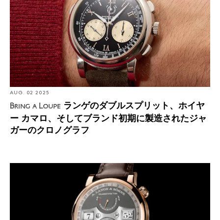
ノグラフ
アウトサイズデイトで有名なランゲ1を目玉としたA.ラン
ゲ＆ゾーネの新たなコレクションがお披露目される。
“鉄のカーテン”が崩れ、ドイツが再統一されたことによ
AUG. 02 2025
り、40年の空白を経て、フェルディナント・アドルフ・
ランゲのダブルスプリット、ホイヤ
Bring a Loupe
ランゲのひ孫にあたるウォルター・ランゲの手によりA.
ー カマロ、そしてブランド初期に製造されたジャ
ランゲ＆ゾーネが再興される。
ガーのクロノグラフ
第二次世界大戦後、東ドイツ政府によって経営権を握ら
Introducing: A.ランゲ＆ゾーネ ツァイトヴェルク・デイ
れる。
トにピンクゴールドモデルが登場