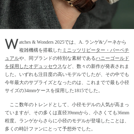
W
atches & Wonders 2025では、A. ランゲ&ゾーネから
複雑機構を搭載した
ミニッツリピーター・パーペチ
ュアル
や、同ブランドの特別な素材である
ハニーゴールド
を採用したオデュッセウス
など、数々の新作が発表されま
した。いずれも注目度の高いモデルでしたが、その中でも
今年最大のサプライズとなったのは、これまでで最も小径
サイズの34mmケースを採用した1815でした。
ここ数年のトレンドとして、小径モデルの人気が高まっ
ていますが、その多くは直径39mmから、小さくても36mm
程度。ランゲからさらに小径のモデルが登場したことは、
多くの時計ファンにとって予想外でした。