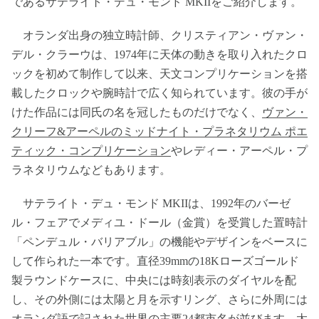
であるサテライト・デュ・モンド MKIIをご紹介します。
オランダ出身の独立時計師、クリスティアン・ヴァン・
デル・クラーウは、1974年に天体の動きを取り入れたクロ
ックを初めて制作して以来、天文コンプリケーションを搭
載したクロックや腕時計で広く知られています。彼の手が
けた作品には同氏の名を冠したものだけでなく、
ヴァン・
クリーフ&アーペルのミッドナイト・プラネタリウム ポエ
ティック・コンプリケーション
やレディー・アーペル・プ
ラネタリウムなどもあります。
サテライト・デュ・モンド MKIIは、1992年のバーゼ
ル・フェアでメディユ・ドール（金賞）を受賞した置時計
「ペンデュル・バリアブル」の機能やデザインをベースに
して作られた一本です。直径39mmの18Kローズゴールド
製ラウンドケースに、中央には時刻表示のダイヤルを配
し、その外側には太陽と月を示すリング、さらに外周には
オランダ語で記された世界の主要24都市名が並びます。太