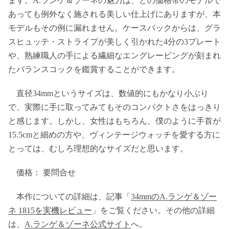
ます。A.ランゲ＆ゾーネの魅力は、どの価格帯のモデルで
あっても例外なく施される美しい仕上げにありますが、本
モデルもその例に漏れません。ケースバックからは、グラ
スヒュッテ・ストライプが美しく引かれた4分の3プレート
や、熟練職人の手による繊細なエングレービングが刻まれ
たバランスコックを鑑賞することができます。
直径34mmというサイズは、数値的にもかなり小ぶり
で、実際に手に取ってみてもそのコンパクトさをはっきり
と感じます。しかし、女性はもちろん、僕のように手首が
15.5cmと細めの方や、ヴィンテージウォッチを愛する方に
とっては、むしろ理想的なサイズだと思います。
価格： 要問合せ
本作についての詳細は、記事「
34mmのA.ランゲ＆ゾー
ネ 1815を実機レビュー
」をご覧ください。その他の詳細
は、
A.ランゲ＆ゾーネ公式サイト
へ。