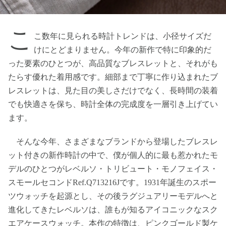
こ
こ数年に見られる時計トレンドは、小径サイズだ
けにとどまりません。今年の新作で特に印象的だ
った要素のひとつが、高品質なブレスレットと、それがも
たらす優れた着用感です。細部まで丁寧に作り込まれたブ
レスレットは、見た目の美しさだけでなく、長時間の装着
でも快適さを保ち、時計全体の完成度を一層引き上げてい
ます。
そんな今年、さまざまなブランドから登場したブレスレ
ット付きの新作時計の中で、僕が個人的に最も惹かれたモ
デルのひとつがレベルソ・トリビュート・モノフェイス・
スモールセコンドRef.Q713216Jです。1931年誕生のスポー
ツウォッチを起源とし、その後ラグジュアリーモデルへと
進化してきたレベルソは、誰もが知るアイコニックなスク
エアケースウォッチ。本作の特徴は、ピンクゴールド製ケ