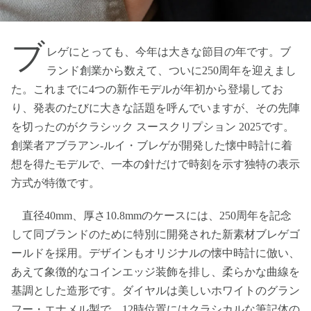
ブ
レゲにとっても、今年は大きな節目の年です。ブ
ランド創業から数えて、ついに250周年を迎えまし
た。これまでに4つの新作モデルが年初から登場してお
り、発表のたびに大きな話題を呼んでいますが、その先陣
を切ったのがクラシック スースクリプション 2025です。
創業者アブラアン-ルイ・ブレゲが開発した懐中時計に着
想を得たモデルで、一本の針だけで時刻を示す独特の表示
方式が特徴です。
直径40mm、厚さ10.8mmのケースには、250周年を記念
して同ブランドのために特別に開発された新素材ブレゲゴ
ールドを採用。デザインもオリジナルの懐中時計に倣い、
あえて象徴的なコインエッジ装飾を排し、柔らかな曲線を
基調とした造形です。ダイヤルは美しいホワイトのグラン
フー・エナメル製で、12時位置にはクラシカルな筆記体の