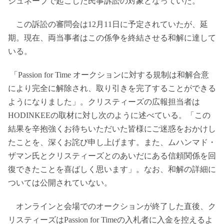
ジュネーブで起こした民事訴訟の対象となっていた。
この訴訟の審問会は12月11日に予定されていたが、延
期。現在、両当事者はこの係争を終結させる和解に達して
いる。
「Passion for Time オークションに対する規制は和解合意
により完全に解除され、取り引きを完了することができる
ようになりました」。クリスティーズの広報担当者は
HODINKEEの取材に対し次のように述べている。「この
結果を辛抱強くお待ちいただいた皆様にご迷惑をおかけし
たことを、深くお詫び申し上げます。また、ムハンマド・
ザマン氏とクリスティーズとのあいだにある信頼関係を回
復できたことを喜ばしく思います」。なお、和解の詳細に
ついては公開されていない。
オンラインと会場でのオークションが終了した直後、ク
リスティーズはPassion for Timeの入札者に入金を控えるよ