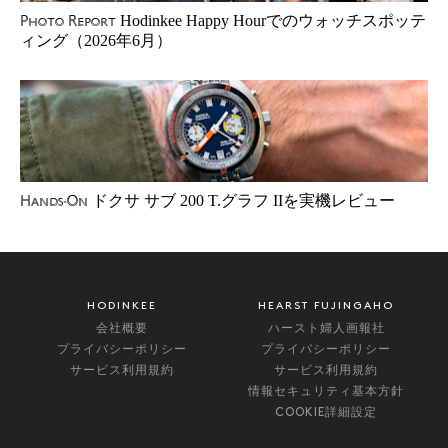
Hodinkee Happy Hourでのウォッチスポッテ
Photo Report
ィング（2026年6月）
ドクサ サブ 200 T.グラフ IIを実機レビュー
Hands-On
HODINKEE
HEARST FUJINGAHO
会社概要
ハースト婦人画報社
プライバシーポリシー
プライバシーポリシー
サービス利用規約
サービス利用規約
情報セキュリティ基本方針
COOKIE詳細設定