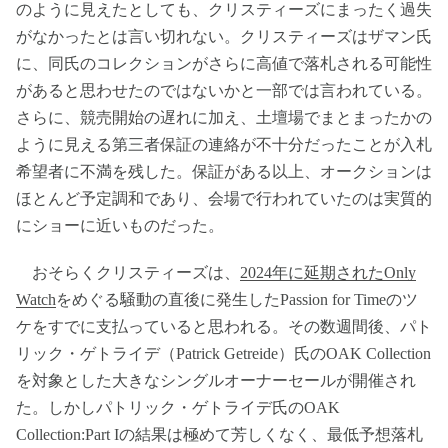
のように見えたとしても、クリスティーズにまったく過失
がなかったとは言い切れない。クリスティーズはザマン氏
に、同氏のコレクションがさらに高値で落札される可能性
があると思わせたのではないかと一部では言われている。
さらに、競売開始の遅れに加え、土壇場でまとまったかの
ように見える第三者保証の連絡が不十分だったことが入札
希望者に不満を残した。保証がある以上、オークションは
ほとんど予定調和であり、会場で行われていたのは実質的
にショーに近いものだった。
おそらくクリスティーズは、
2024年に延期されたOnly
Watch
をめぐる騒動の直後に発生したPassion for Timeのツ
ケをすでに支払っていると思われる。その数週間後、パト
リック・ゲトライデ（Patrick Getreide）氏のOAK Collection
を対象とした大きなシングルオーナーセールが開催され
た。しかしパトリック・ゲトライデ氏のOAK
Collection:Part Iの結果は極めて芳しくなく、最低予想落札