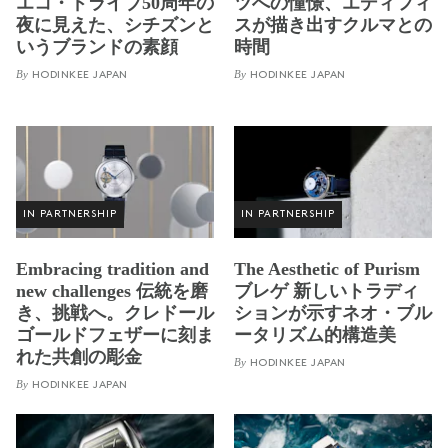
エコ・ドライブ50周年の
ツへの憧憬、エディフィ
夜に見えた、シチズンと
スが描き出すクルマとの
いうブランドの素顔
時間
By
By
HODINKEE JAPAN
HODINKEE JAPAN
IN PARTNERSHIP
IN PARTNERSHIP
Embracing tradition and
The Aesthetic of Purism
new challenges 伝統を磨
ブレゲ 新しいトラディ
き、挑戦へ。クレドール
ションが示すネオ・ブル
ゴールドフェザーに刻ま
ータリズム的構造美
れた共創の彫金
By
HODINKEE JAPAN
By
HODINKEE JAPAN