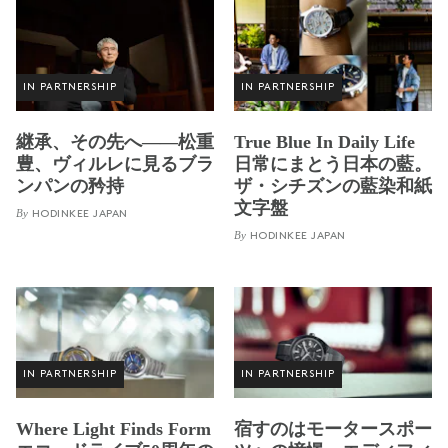
IN PARTNERSHIP
IN PARTNERSHIP
継承、その先へ——松重
True Blue In Daily Life
豊、ヴィルレに見るブラ
日常にまとう日本の藍。
ンパンの矜持
ザ・シチズンの藍染和紙
文字盤
By
HODINKEE JAPAN
By
HODINKEE JAPAN
IN PARTNERSHIP
IN PARTNERSHIP
Where Light Finds Form
宿すのはモータースポー