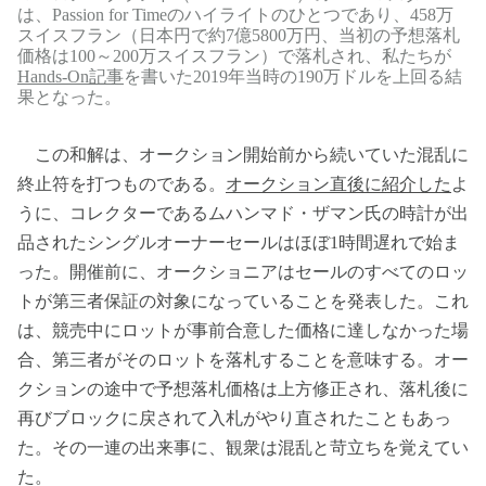
は、Passion for Timeのハイライトのひとつであり、458万
スイスフラン（日本円で約7億5800万円、当初の予想落札
価格は100～200万スイスフラン）で落札され、私たちが
Hands-On記事
を書いた2019年当時の190万ドルを上回る結
果となった。
この和解は、オークション開始前から続いていた混乱に
終止符を打つものである。
オークション直後に紹介した
よ
うに、コレクターであるムハンマド・ザマン氏の時計が出
品されたシングルオーナーセールはほぼ1時間遅れで始ま
った。開催前に、オークショニアはセールのすべてのロッ
トが第三者保証の対象になっていることを発表した。これ
は、競売中にロットが事前合意した価格に達しなかった場
合、第三者がそのロットを落札することを意味する。オー
クションの途中で予想落札価格は上方修正され、落札後に
再びブロックに戻されて入札がやり直されたこともあっ
た。その一連の出来事に、観衆は混乱と苛立ちを覚えてい
た。