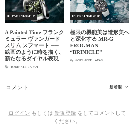
IN PARTNERSHIP
IN PARTNERSHIP
A Painted Time フランク
極限の機能美は造形美へ
ミュラー ヴァンガード
と深化する MR-G
スリム スフマート ──
FROGMAN
絵画のように時を描く、
“BRINICLE”
新たなるダイヤル表現
By
HODINKEE JAPAN
By
HODINKEE JAPAN
新着順
コメント
ログイン
もしくは
新規登録
をしてコメントして
ください。