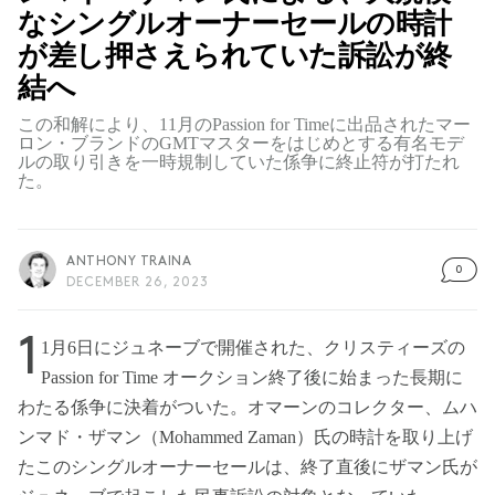
なシングルオーナーセールの時計
が差し押さえられていた訴訟が終
結へ
この和解により、11月のPassion for Timeに出品されたマー
ロン・ブランドのGMTマスターをはじめとする有名モデ
ルの取り引きを一時規制していた係争に終止符が打たれ
た。
ANTHONY TRAINA
0
DECEMBER 26, 2023
1
1月6日にジュネーブで開催された、クリスティーズの
Passion for Time オークション終了後に始まった長期に
わたる係争に決着がついた。オマーンのコレクター、ムハ
ンマド・ザマン（Mohammed Zaman）氏の時計を取り上げ
たこのシングルオーナーセールは、終了直後にザマン氏が