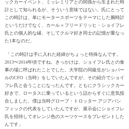
ックカーイベント、ミッレミリアとの関係から生まれた時
計として知られるが、そういう意味ではない。氏にとって
この時計は、単にモータースポーツをテーマにした腕時計
というだけでなく、カール＝フリードリッヒ・ショイフレ
氏との個人的な縁、そしてクルマ好き同士の記憶が重なっ
た1本なのだ。
「この時計は手に入れた経緯がちょっと特殊なんです。
2013〜2014年頃ですね。きっかけは、ショイフレ氏との食
事の場に呼ばれたことでした。大学院の同級生がショパー
ルのCFO（当時）をしていたんですが、その紹介でショイ
フレ氏と会うことになったんです。ともにクラシックカー
好きで、ロータスに乗っているという話からすぐに意気投
合しました。僕は当時グローブ・トロッター アジアパシ
フィックの代表をしていたんですが、展示会にショイフレ
氏を招待してオレンジ色のスーツケースをプレゼントした
んです」