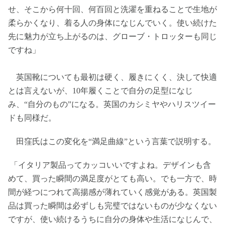
せ、そこから何十回、何百回と洗濯を重ねることで生地が
柔らかくなり、着る人の身体になじんでいく。使い続けた
先に魅力が立ち上がるのは、グローブ・トロッターも同じ
ですね」
英国靴についても最初は硬く、履きにくく、決して快適
とは言えないが、10年履くことで自分の足型になじ
み、“自分のもの”になる。英国のカシミヤやハリスツイー
ドも同様だ。
田窪氏はこの変化を“満足曲線”という言葉で説明する。
「イタリア製品ってカッコいいですよね。デザインも含
めて、買った瞬間の満足度がとても高い。でも一方で、時
間が経つにつれて高揚感が薄れていく感覚がある。英国製
品は買った瞬間は必ずしも完璧ではないものが少なくない
ですが、使い続けるうちに自分の身体や生活になじんで、