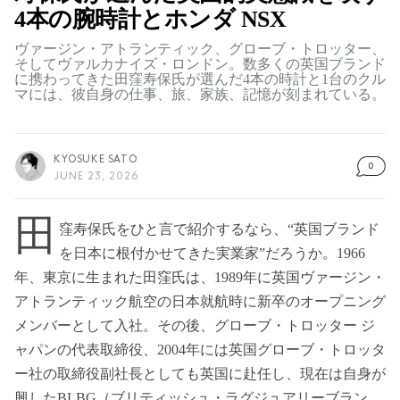
4本の腕時計とホンダ NSX
ヴァージン・アトランティック、グローブ・トロッター、
そしてヴァルカナイズ・ロンドン。数多くの英国ブランド
に携わってきた田窪寿保氏が選んだ4本の時計と1台のクル
マには、彼自身の仕事、旅、家族、記憶が刻まれている。
KYOSUKE SATO
0
JUNE 23, 2026
田
窪寿保氏をひと言で紹介するなら、“英国ブランド
を日本に根付かせてきた実業家”だろうか。1966
年、東京に生まれた田窪氏は、1989年に英国ヴァージン・
アトランティック航空の日本就航時に新卒のオープニング
メンバーとして入社。その後、グローブ・トロッター ジ
ャパンの代表取締役、2004年には英国グローブ・トロッタ
ー社の取締役副社長としても英国に赴任し、現在は自身が
興したBLBG（ブリティッシュ・ラグジュアリーブラン