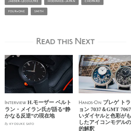
JAEGER-LECOULTRE
HODINKEE-JAPAN
CHOPARD
FOUR+ONE
SMITH
Read this Next
H.モーザー ベルト
ブレゲ ト
Interview
Hands-On
ラン・メイラン氏が語る“静
ョン 7037＆GMT 706
かなる反逆”の現在地
いダイヤルと色彩が
したアイコンモデル
By
KYOSUKE SATO
的解釈