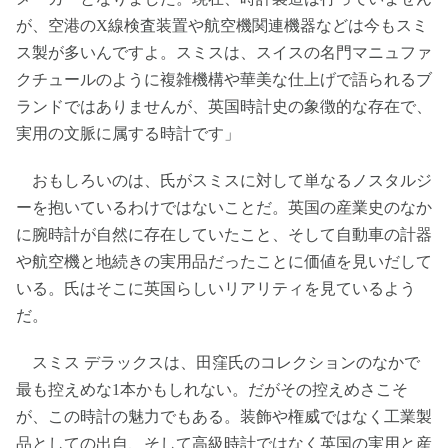
が、空港のX線検査装置や航空機関連機器などは今もスミ
ス製が多いんですよ。スミスは、スイスの名門マニュファ
クチュールのように複雑機構や華美な仕上げで語られるブ
ランドではありませんが、英国時計史の象徴的な存在で、
実用の文脈に属する時計です」
おもしろいのは、氏がスミスに対して単なるノスタルジ
ーを抱いているわけではないことだ。英国の産業史のなか
に腕時計が自然に存在していたこと、そして自動車の計器
や航空機と地続きの実用品だったことに価値を見いだして
いる。氏はそこに英国らしいリアリティを見ているよう
だ。
スミス デラックスは、田窪氏のコレクションのなかで
最も控えめな1本かもしれない。だがその控えめさこそ
が、この時計の魅力でもある。装飾や権威ではなく工業製
品としての出自、そして高級時計ではなく英国の実用と産