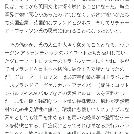
氏は、そこから英国文化に深く触れることになった。航空
業界に強い関心があったわけではなく、偶然に近いかたち
で英国企業、英国的なブランドビジネス、そしてリチャー
ド・ブランソン氏の思想に触れることになったという。
その偶然が、氏の人生を大きく変えることとなる。ヴァ
ージン アトランティックのパイロットたちが愛用してい
たグローブ・トロッターのトラベルケースに引かれ、やが
て同ブランドを日本へ本格的に紹介する立場となったの
だ。グローブ・トロッターは1897年創業の英国トラベルケ
ースブランドで、ヴァルカン・ファイバー（編注；コット
ンパルプや木材パルプなどの天然セルロースを原料とし
た、非常に硬く強靭なシート状の特殊素材。原料が天然素
材のため生分解性に優れ、環境にも優しいサステナブルな
素材としても注目を集める）を用いた軽量かつ堅牢なケー
スを特徴とする。田窪氏にとってそれは単なる旅行カバン
ではなく、旅の記憶を刻み、修理しながら長く使い続ける