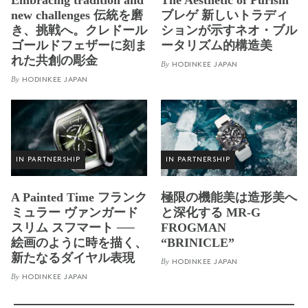
new challenges 伝統を磨
ブレゲ 新しいトラディ
き、挑戦へ。クレドール
ションが示すネオ・ブル
ゴールドフェザーに刻ま
ータリズム的構造美
れた共創の彫金
By
HODINKEE JAPAN
By
HODINKEE JAPAN
IN PARTNERSHIP
IN PARTNERSHIP
A Painted Time フランク
極限の機能美は造形美へ
ミュラー ヴァンガード
と深化する MR-G
スリム スフマート ──
FROGMAN
絵画のように時を描く、
“BRINICLE”
新たなるダイヤル表現
By
HODINKEE JAPAN
By
HODINKEE JAPAN