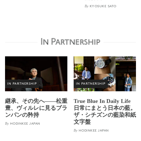
By
KYOSUKE SATO
In Partnership
IN PARTNERSHIP
IN PARTNERSHIP
継承、その先へ——松重
True Blue In Daily Life
豊、ヴィルレに見るブラ
日常にまとう日本の藍。
ンパンの矜持
ザ・シチズンの藍染和紙
文字盤
By
HODINKEE JAPAN
By
HODINKEE JAPAN