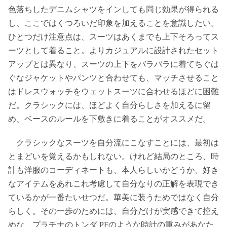
色落ちしたデニムシャツをインしても同じ効果が得られる
し、ここではくつろいだ印象を加えることを意識したい。
ひとつだけ注意点は、スーツはあくまでも上下そろってス
ーツとして着ること。よりカジュアルに設計されたセット
アップとは異なり、スーツの上下をバラバラに着てちぐは
ぐなジャケットやパンツと合わせても、マッチさせること
はドレスウォッチをウェットスーツに合わせるほどに困難
だ。クラシックには、ほどよく自分らしさを加えるに留
め、ベースのルールを下敷きに着ることがオススメだ。
クラシックなスーツを自分流にこなすことには、最初は
とまどいを覚えるかもしれない。けれど結局のところ、時
計も洋服のコーディネートも、本人らしいかどうか、好き
なアイテムをあれこれ考慮して自分なりの正解を表現でき
ているかが一番たいせつだ。華美に装うためではなく自分
らしく。その一歩のためには、自分だけが実感できて控え
めな、プラチナのトンダ PFのような時計の重みがあなた