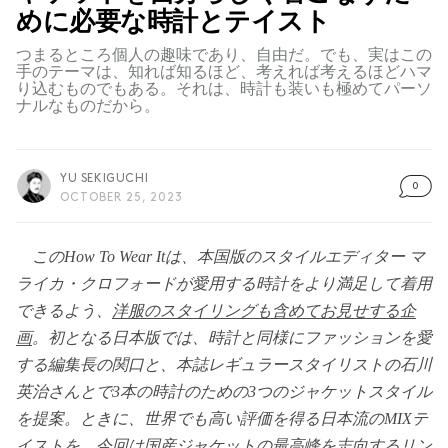
めに必要な時計とテイスト
つまるところ個人の趣味であり、自由だ。でも、実はこの
手のテーマは、知れば知るほど、考えれば考えるほどハマ
り込むものでもある。それは、時計も装いも極めてパーソ
ナルなものだから。
YU SEKIGUCHI
0
OCTOBER 25, 2023
このHow To Wear Itは、本国版のスタイルエディター マ
ライカ・クロフォードが愛用する時計をより満足して着用
できるよう、
洋服のスタイリングも含めてお見せする企
画
。初となる日本版では、時計と同様にファッションを愛
する編集長の関口と、本誌レギュラースタイリストの石川
英治さんとで3本の時計のための3つのジャケットスタイル
を提案。ときに、世界でも高い評価を得る日本流のMIXテ
イストを、今回は国産ジャケットの最高峰を志向するリン