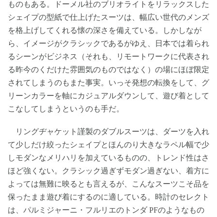
ものもある。ドーメル社のブリオライトをリラックスした
シェイプの型紙で仕上げたスーツは、幅広い世代のメンズ
を格上げしてくれる懐の深さを備えている。しかしなが
ら、イメージがクラシックであるがゆえ、日本では着られ
るシーンがビジネス（それも、リモートワークに代表され
る昨今のくだけた雰囲気のものではなく）の場にほぼ限定
されてしまうのもまた事実。いっそ発想の転換をして、グ
リーンカラーを軸にカジュアルダウンして、遊び着として
こなしてしまうというのも手だ。
リングヂャケット謹製のダブルスーツは、ダーツを入れ
て少しだけ絞ったシェイプとほんのり大きなラペル幅で少
しモダンなメリハリを加えているものの、トレンド性はさ
ほど強くない。クラシック過ぎずモダン過ぎない、着方に
よっては無難に映るとも言えるが、こんなスーツこそ品を
保ったまま遊び着にするのに適している。時計のセレクト
は、パルミジャーニ・フルリエのトンダ PFのようなもの