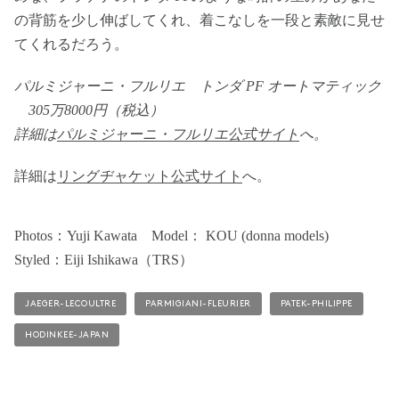
の背筋を少し伸ばしてくれ、着こなしを一段と素敵に見せ
てくれるだろう。
パルミジャーニ・フルリエ トンダ PF オートマティック
305万8000円（税込）
詳細は
パルミジャーニ・フルリエ公式サイト
へ。
詳細は
リングヂャケット公式サイト
へ。
Photos：Yuji Kawata Model： KOU (donna models)
Styled：​Eiji Ishikawa（TRS）
JAEGER-LECOULTRE
PARMIGIANI-FLEURIER
PATEK-PHILIPPE
HODINKEE-JAPAN