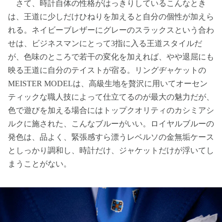
さて、時計自体の性格がはっきりしているこんなとき
は、王道に少しだけひねりを加えると自分の個性が加えら
れる。ネイビーブレザーにグレーのスラックスという合わ
せは、ビジネスマンにとって3指に入る王道スタイルだ
が、色味のところで若干の変化を加えれば、やや退屈にも
映る王道に自分のテイストが宿る。リングヂャケットの
MEISTER MODELは、高級生地を贅沢に用いてオーセン
ティックな職人技によって仕立てるのが最大の魅力だが、
色で遊びを加える場合にはトップクオリティのカシミアシ
ルクに施された、こんなブルーがいい。ロイヤルブルーの
発色は、品よく、緊張感すら漂うレベルソの金無垢ケース
としっかり調和し、時計だけ、ジャケットだけが浮いてし
まうことがない。