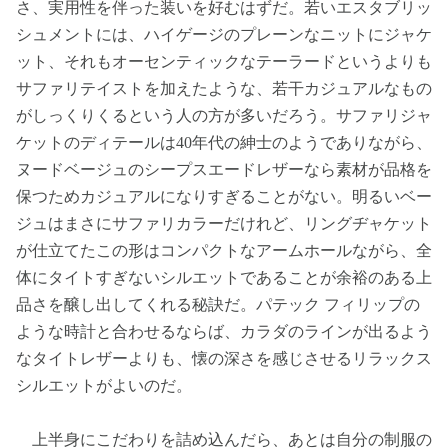
さ、実用性を伴った装いを好むはずだ。若いエスタブリッ
シュメントには、ハイゲージのプレーンなニットにジャケ
ット、それもオーセンティックなテーラードというよりも
サファリテイストを加えたような、若干カジュアルなもの
がしっくりくるという人の方が多いだろう。サファリジャ
ケットのディテールは40年代の紳士のようでありながら、
ヌードベージュのシープスエードレザーなら素材が品格を
保つためカジュアルになりすぎることがない。明るいベー
ジュはまさにサファリカラーだけれど、リングヂャケット
が仕立てたこの形はコンパクトなアームホールながら、全
体にタイトすぎないシルエットであることが余裕のある上
品さを醸し出してくれる秘訣だ。パテック フィリップの
ような時計と合わせるならば、カラダのラインが出るよう
なタイトレザーよりも、懐の深さを感じさせるリラックス
シルエットがよいのだ。
上半身にこだわりを詰め込んだら、あとは自分の制服の