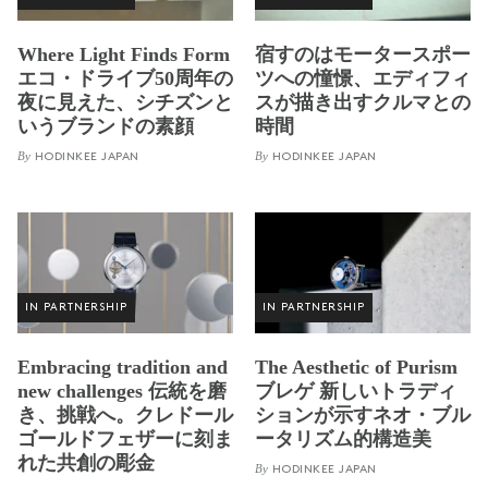
Where Light Finds Form
宿すのはモータースポー
エコ・ドライブ50周年の
ツへの憧憬、エディフィ
夜に見えた、シチズンと
スが描き出すクルマとの
いうブランドの素顔
時間
By
By
HODINKEE JAPAN
HODINKEE JAPAN
IN PARTNERSHIP
IN PARTNERSHIP
Embracing tradition and
The Aesthetic of Purism
new challenges 伝統を磨
ブレゲ 新しいトラディ
き、挑戦へ。クレドール
ションが示すネオ・ブル
ゴールドフェザーに刻ま
ータリズム的構造美
れた共創の彫金
By
HODINKEE JAPAN