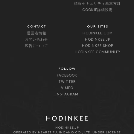
情報セキュリティ基本方針
COOKIE詳細設定
CONTACT
OUR SITES
運営者情報
HODINKEE.COM
お問い合わせ
HODINKEE.JP
広告について
HODINKEE SHOP
HODINKEE COMMUNITY
FOLLOW
FACEBOOK
TWITTER
VIMEO
INSTAGRAM
HODINKEE.JP
OPERATED BY HEARST FUJINGAHO CO., LTD. UNDER LICENSE