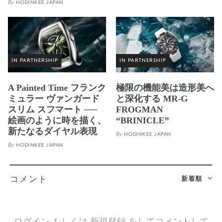
By
HODINKEE JAPAN
IN PARTNERSHIP
IN PARTNERSHIP
A Painted Time フランク
極限の機能美は造形美へ
ミュラー ヴァンガード
と深化する MR-G
スリム スフマート ──
FROGMAN
絵画のように時を描く、
“BRINICLE”
新たなるダイヤル表現
By
HODINKEE JAPAN
By
HODINKEE JAPAN
新着順
コメント
ログイン
もしくは
新規登録
をしてコメントして