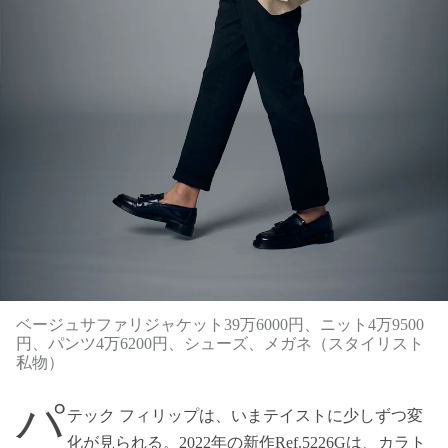
ベージュサファリジャケット39万6000円、ニット4万9500
円、パンツ4万6200円、シューズ、メガネ（スタイリスト
私物）
パ
テック フィリップは、いまテイストに少しずつ変
化が見られる。2022年の新作Ref.5226Gは、カラト