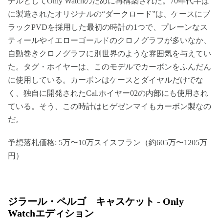
デルとしてOnly Watchのために再構築された。70年代半ば
に製造されたオリジナルの“ダークロード”は、ケースにブ
ラックPVDを採用した最初の時計の1つで、プレーンなス
ティールやイエローゴールドのクロノグラフが多いなか、
自動巻きクロノグラフに別世界のような雰囲気を与えてい
た。タグ・ホイヤーは、このモデルでカーボンをふんだん
に使用している。カーボンはケースとダイヤルだけでな
く、独自に開発されたCal.ホイヤー02の内部にも使用され
ている。そう、この時計はヒゲゼンマイもカーボン製なの
だ。
予想落札価格: 5万〜10万スイスフラン（約605万〜1205万
円）
ジラール・ペルゴ キャスケット - Only
Watchエディション