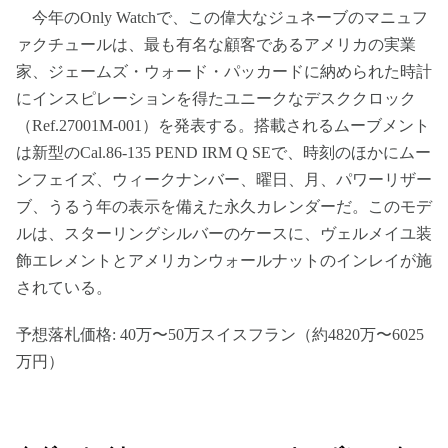
今年のOnly Watchで、この偉大なジュネーブのマニュフ
ァクチュールは、最も有名な顧客であるアメリカの実業
家、ジェームズ・ウォード・パッカードに納められた時計
にインスピレーションを得たユニークなデスククロック
（Ref.27001M-001）を発表する。搭載されるムーブメント
は新型のCal.86-135 PEND IRM Q SEで、時刻のほかにムー
ンフェイズ、ウィークナンバー、曜日、月、パワーリザー
ブ、うるう年の表示を備えた永久カレンダーだ。このモデ
ルは、スターリングシルバーのケースに、ヴェルメイユ装
飾エレメントとアメリカンウォールナットのインレイが施
されている。
予想落札価格: 40万〜50万スイスフラン（約4820万〜6025
万円）