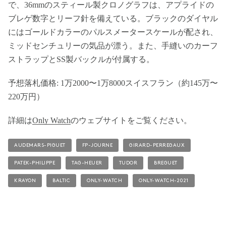
で、36mmのスティール製クロノグラフは、アプライドの
ブレゲ数字とリーフ針を備えている。ブラックのダイヤル
にはゴールドカラーのパルスメータースケールが配され、
ミッドセンチュリーの気品が漂う。また、手縫いのカーフ
ストラップとSS製バックルが付属する。
予想落札価格: 1万2000〜1万8000スイスフラン（約145万〜
220万円）
詳細は
Only Watch
のウェブサイトをご覧ください。
AUDEMARS-PIGUET
FP-JOURNE
GIRARD-PERREGAUX
PATEK-PHILIPPE
TAG-HEUER
TUDOR
BREGUET
KRAYON
BALTIC
ONLY-WATCH
ONLY-WATCH-2021