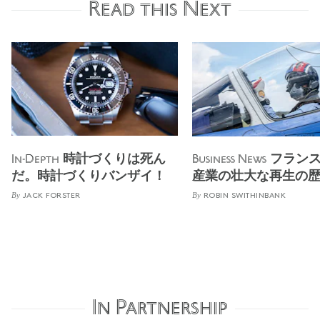
Read this Next
時計づくりは死ん
フラン
In-Depth
Business News
だ。時計づくりバンザイ！
産業の壮大な再生の
By
By
JACK FORSTER
ROBIN SWITHINBANK
In Partnership