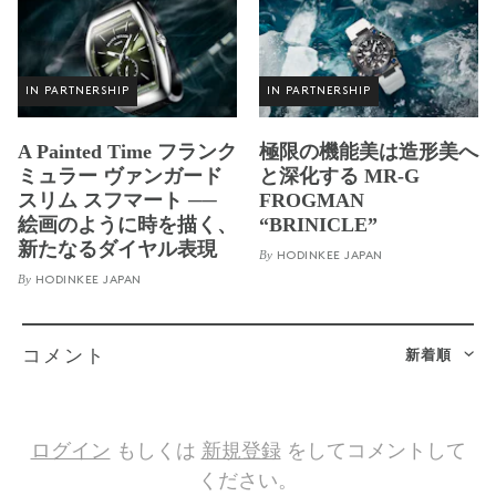
IN PARTNERSHIP
IN PARTNERSHIP
A Painted Time フランク
極限の機能美は造形美へ
ミュラー ヴァンガード
と深化する MR-G
スリム スフマート ──
FROGMAN
絵画のように時を描く、
“BRINICLE”
新たなるダイヤル表現
By
HODINKEE JAPAN
By
HODINKEE JAPAN
新着順
コメント
ログイン
もしくは
新規登録
をしてコメントして
ください。