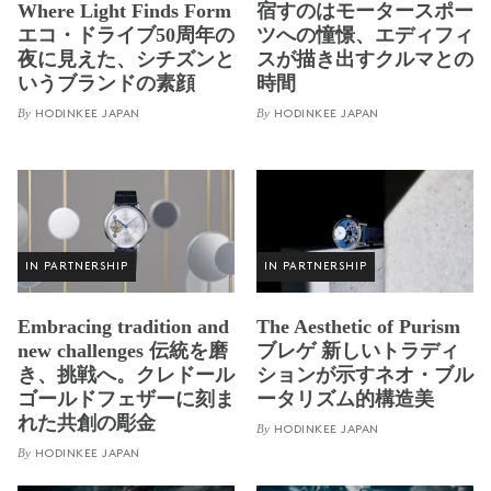
Where Light Finds Form
宿すのはモータースポー
エコ・ドライブ50周年の
ツへの憧憬、エディフィ
夜に見えた、シチズンと
スが描き出すクルマとの
いうブランドの素顔
時間
By
By
HODINKEE JAPAN
HODINKEE JAPAN
IN PARTNERSHIP
IN PARTNERSHIP
Embracing tradition and
The Aesthetic of Purism
new challenges 伝統を磨
ブレゲ 新しいトラディ
き、挑戦へ。クレドール
ションが示すネオ・ブル
ゴールドフェザーに刻ま
ータリズム的構造美
れた共創の彫金
By
HODINKEE JAPAN
By
HODINKEE JAPAN