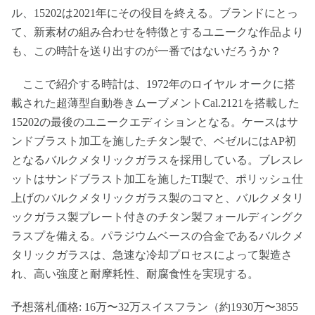
ル、15202は2021年にその役目を終える。ブランドにとっ
て、新素材の組み合わせを特徴とするユニークな作品より
も、この時計を送り出すのが一番ではないだろうか？
ここで紹介する時計は、1972年のロイヤル オークに搭
載された超薄型自動巻きムーブメントCal.2121を搭載した
15202の最後のユニークエディションとなる。ケースはサ
ンドブラスト加工を施したチタン製で、ベゼルにはAP初
となるバルクメタリックガラスを採用している。ブレスレ
ットはサンドブラスト加工を施したTI製で、ポリッシュ仕
上げのバルクメタリックガラス製のコマと、バルクメタリ
ックガラス製プレート付きのチタン製フォールディングク
ラスプを備える。パラジウムベースの合金であるバルクメ
タリックガラスは、急速な冷却プロセスによって製造さ
れ、高い強度と耐摩耗性、耐腐食性を実現する。
予想落札価格: 16万〜32万スイスフラン（約1930万〜3855