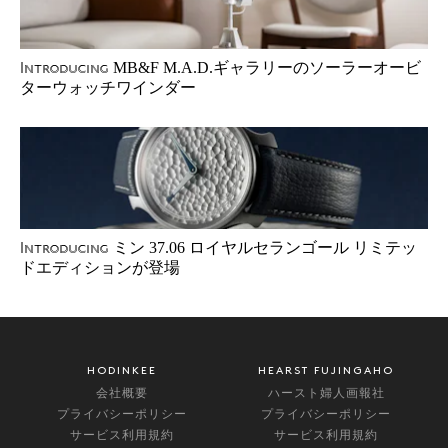
MB&F M.A.D.ギャラリーのソーラーオービ
Introducing
ターウォッチワインダー
ミン 37.06 ロイヤルセランゴール リミテッ
Introducing
ドエディションが登場
HODINKEE
HEARST FUJINGAHO
会社概要
ハースト婦人画報社
プライバシーポリシー
プライバシーポリシー
サービス利用規約
サービス利用規約