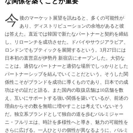
な関係を築くことが重要
今
後のマーケット展望を訊ねると、多くの可能性が
あり、ディストリビューションの余地があると彼
は答えた。直近では韓国で新たなパートナーと契約を締結
し、リローンチを成功させた。ドバイやサウジアラビア、
ロンドンでもブティックを展開するという。3月27日には
日本初の直営店が伊勢丹 新宿店にオープンした。大切な
ことは、適切なパートナーと適切な場所でしっかりとした
パートナーシップを結んでいくことだという。そうした関
係性こそがブランドを成功に導くものであり、日本での成
功はその証だと語る。また国内の取扱店舗は10店舗を数
え、互いにサポートする強い関係を築いているが、前述の
理由からその数を無暗に増やすことは考えていないそう
だ。独立系ブランドとして独自の道を歩むパルミジャー
ニ・フルリエは、時計を多様性へと導き、魅力の可能性を
さらに広げる。一人ひとりの個性が異なるように、パルミ