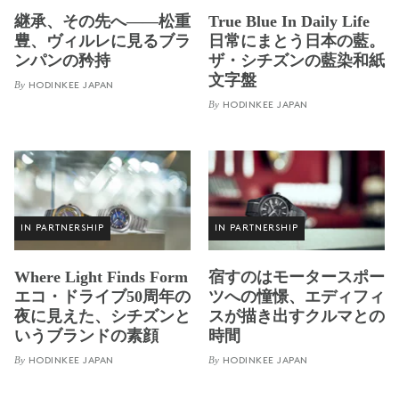
継承、その先へ——松重
True Blue In Daily Life
豊、ヴィルレに見るブラ
日常にまとう日本の藍。
ンパンの矜持
ザ・シチズンの藍染和紙
文字盤
By
HODINKEE JAPAN
By
HODINKEE JAPAN
IN PARTNERSHIP
IN PARTNERSHIP
Where Light Finds Form
宿すのはモータースポー
エコ・ドライブ50周年の
ツへの憧憬、エディフィ
夜に見えた、シチズンと
スが描き出すクルマとの
いうブランドの素顔
時間
By
By
HODINKEE JAPAN
HODINKEE JAPAN