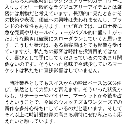
もちろん高級時計はラグジュアリーのカテゴリーに
入りますが、一般的なラグジュアリーアイテムとは厳
密には別物だと考えています。長期的に見たときにそ
の技術や表現、価値への興味は失われませんし、ブラ
ンドの不変性もあります。ただ直近では、コロナ後に
急な売買やリセールバリューがバブル的に盛り上がっ
たような動きは確実にスローダウンしていくと思いま
す。こうした状況は、ある顧客層はとても影響を受け
ていますが、私たちの顧客は時計を投資目的ではな
く、喜びとして手にしてくださっているのであまり関
係ないのです。そういった意味で今減少しているマー
ケットは私たちに直接影響はしていません。
時計業界としてもスイスからの輸出ベースは60%伸
び、依然として力強いと言えます。そういった状況か
らも、リテーラーやバイヤー、マーケットが今後を占
うということで、今回のウォッチズ＆ワンダーズでの
新作を多分心待ちにしているのだと思います。そして
それ以上に時計愛好家の高まる期待にぜひ私たちも応
えたいと願っています。