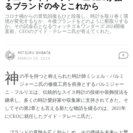
るブランドの今とこれから
コロナ禍からの景気回復もひと段落し、時計を取り巻く環
境が変化するなか、今後ブランドをどのように舵取りする
か。その試金石となるウォッチズ＆ワンダーズ 2024開催
直前、CEOのグイド・テレーニ氏が答えてくれた。
MITSURU SHIBATA
0
MARCH 29, 2024
神
の手を持つと称えられた時計師ミシェル・パルミ
ジャーニ氏の修復工房を前身とするパルミジャー
ニ・フルリエは、伝統的なスイス時計の技術や装飾技法を
継承し、多くの時計愛好家や収集家に支持されてきた。そ
してその第2章とも言える新たな物語を綴るのは、2021年
にCEOに就任したグイド・テレーニ氏だ。
ブランドの真髄を広く知らしめ、その価値を未来へと繋