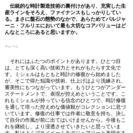
伝統的な時計製造技術の裏付けがあり、充実した生
産ラインをそろえ、ファイナンスもしっかりしてい
る。まさに盤石の態勢のなかで、あらためてパルジャ
ーニ・フルリエにおいて最も大切なコアバリューはど
んなところにあると思いますか。
テレーニ
それにはふたつのポイントがあります。ひとつ目
は、とても深く高い技術力とそれがもたらす文化で
す。ミシェルはもともと時計の修復から始めました
が、そこで得た知識や技術、仕上げはより洗練され、
審美性にもつながっています。もうひとつがアンダー
ステートメントで、表現が控えめということです。こ
れもミシェルが持っている信念のひとつで、時計修復
を通して培った控えめな価値観がコレクションに息づ
いています。修復の仕事では作者に敬意を持ち、決し
て⾃分の作⾵が前に出てはいけませんから。今後もこ
れを継続し、より浸透させていきたいと思っていま