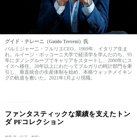
グイド・テレーニ（Guido Terreni）氏
パルミジャーニ・フルリエCEO。1969年、イタリア生ま
れ。ルイージ・ボッコーニ大学で経済学を学んだのち、95
年にダノングループでキャリアをスタートし、2000年にス
イスへ移住。20年以上にわたってブルガリの時計部門を牽
引し、垂直統合の生産体制を始め、本格ウォッチメイキン
グの軌道を敷いた。2021年1月より現職。
ファンタスティックな業績を支えたトン
ダ PFコレクション