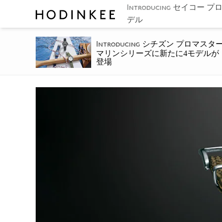
セイコー プロ
Introducing
デル
シチズン プロマスタ
Introducing
マリンシリーズに新たに4モデルが
登場