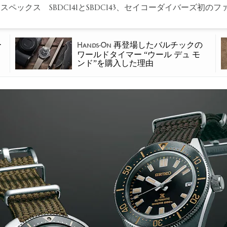
スペックス SBDC141とSBDC143、セイコーダイバーズ初の
ー
再登場したバルチックの
Hands-On
ワールドタイマー “ウール デュ モ
ンド”を購入した理由