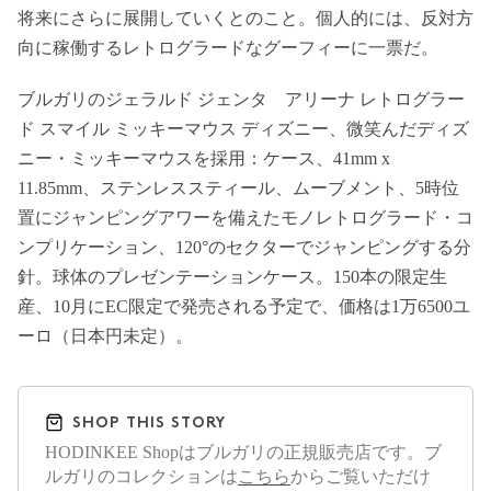
将来にさらに展開していくとのこと。個人的には、反対方
向に稼働するレトログラードなグーフィーに一票だ。
ブルガリのジェラルド ジェンタ アリーナ レトログラー
ド スマイル ミッキーマウス ディズニー、微笑んだディズ
ニー・ミッキーマウスを採用：ケース、41mm x
11.85mm、ステンレススティール、ムーブメント、5時位
置にジャンピングアワーを備えたモノレトログラード・コ
ンプリケーション、120°のセクターでジャンピングする分
針。球体のプレゼンテーションケース。150本の限定生
産、10月にEC限定で発売される予定で、価格は1万6500ユ
ーロ（日本円未定）。
SHOP THIS STORY
HODINKEE Shopはブルガリの正規販売店です。ブ
ルガリのコレクションは
こちら
からご覧いただけ