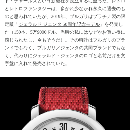
ド・チャールズという新会社を設立するに至った。レトロ
とレトロファンタジーは、多かれ少なかれ永久に過去のも
のと思われていたが、2019年、ブルガリはプラチナ製の限
定版「
ジェラルド ジェンタ 50周年記念モデル
」を発売し
た（150本、5万9000ドル、当時の私にはなぜかお買い得に
感じられたし、今もそうだ）。その時計はブルガリのブラ
ンドでもなく、ブルガリ／ジェンタの共同ブランドでもな
く、代わりにジェラルド・ジェンタのロゴと名前だけを文
字盤に入れて発売されていた。