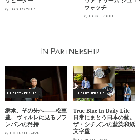
リピーター
ヴァ ドリーム ジュエ
ウォッチ
By
JACK FORSTER
By
LAURIE KAHLE
In Partnership
IN PARTNERSHIP
IN PARTNERSHIP
継承、その先へ——松重
True Blue In Daily Life
豊、ヴィルレに見るブラ
日常にまとう日本の藍。
ンパンの矜持
ザ・シチズンの藍染和紙
文字盤
By
HODINKEE JAPAN
By