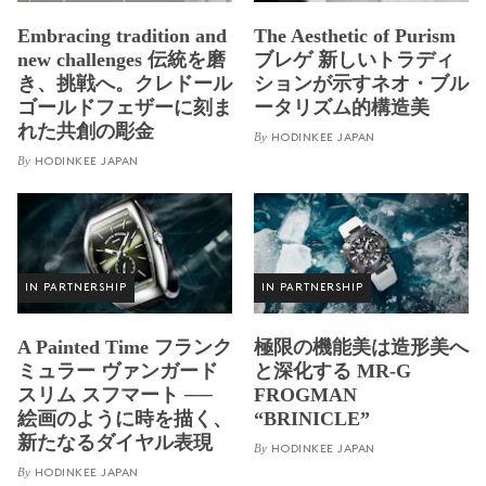
Embracing tradition and
The Aesthetic of Purism
new challenges 伝統を磨
ブレゲ 新しいトラディ
き、挑戦へ。クレドール
ションが示すネオ・ブル
ゴールドフェザーに刻ま
ータリズム的構造美
れた共創の彫金
By
HODINKEE JAPAN
By
HODINKEE JAPAN
IN PARTNERSHIP
IN PARTNERSHIP
A Painted Time フランク
極限の機能美は造形美へ
ミュラー ヴァンガード
と深化する MR-G
スリム スフマート ──
FROGMAN
絵画のように時を描く、
“BRINICLE”
新たなるダイヤル表現
By
HODINKEE JAPAN
By
HODINKEE JAPAN