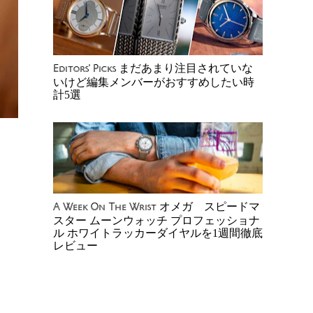
まだあまり注目されていな
Editors' Picks
いけど編集メンバーがおすすめしたい時
計5選
オメガ スピードマ
A Week On The Wrist
スター ムーンウォッチ プロフェッショナ
ル ホワイトラッカーダイヤルを1週間徹底
レビュー