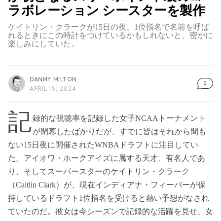
ラボレーション シースターを製作
ケイトリン・クラークが15日の夜、1位指名で名前を呼ば
れるときにこの時計をつけているかもしれないと、密かに
楽しみにしていた。
DANNY MILTON
0
APRIL 18, 2024
記
録的な視聴率を記録した女子NCAAトーナメント
が閉幕したばかりだが、すでに皆はそれから間も
ない15日夜に開催されたWNBAドラフトに注目してい
た。アイオワ・ホークアイズに属する天才、有名人であ
り、そしてスーパースターのケイトリン・クラーク
（Caitlin Clark）が、現在インディアナ・フィーバーが保
持しているドラフト1位指名を受けると熱い予想がなされ
ていたのだ。彼女は今シーズンで記録的な活躍を見せ、女