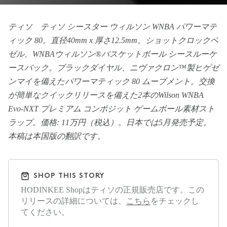
ティソ ティソ シースター ウィルソン WNBA パワーマテ
ィック 80。直径40mm x 厚さ12.5mm。ショットクロックベ
ゼル、WNBAウィルソン®︎バスケットボール シースルーケ
ースバック。ブラックダイヤル、ニヴァクロン™️製ヒゲゼ
ンマイを備えたパワーマティック 80 ムーブメント。交換
が簡単なクイックリリースを備えた2本のWilson WNBA
Evo-NXT プレミアム コンポジット ゲームボール素材スト
ラップ。価格: 11万円（税込）。日本では5月発売予定。
本稿は本国版の翻訳です。
SHOP THIS STORY
HODINKEE Shopはティソの正規販売店です。この
リリースの詳細については、
こちら
をチェックし
てください。