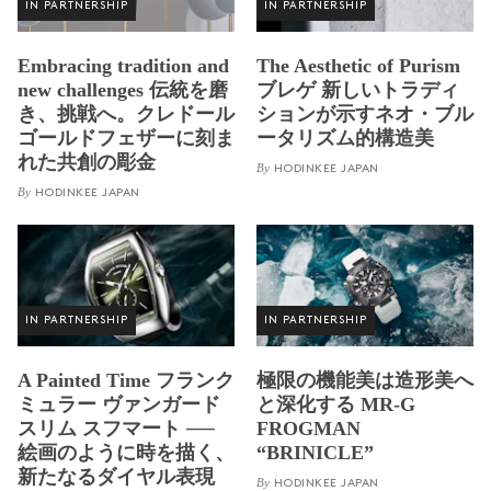
IN PARTNERSHIP
IN PARTNERSHIP
Embracing tradition and
The Aesthetic of Purism
new challenges 伝統を磨
ブレゲ 新しいトラディ
き、挑戦へ。クレドール
ションが示すネオ・ブル
ゴールドフェザーに刻ま
ータリズム的構造美
れた共創の彫金
By
HODINKEE JAPAN
By
HODINKEE JAPAN
IN PARTNERSHIP
IN PARTNERSHIP
A Painted Time フランク
極限の機能美は造形美へ
ミュラー ヴァンガード
と深化する MR-G
スリム スフマート ──
FROGMAN
絵画のように時を描く、
“BRINICLE”
新たなるダイヤル表現
By
HODINKEE JAPAN