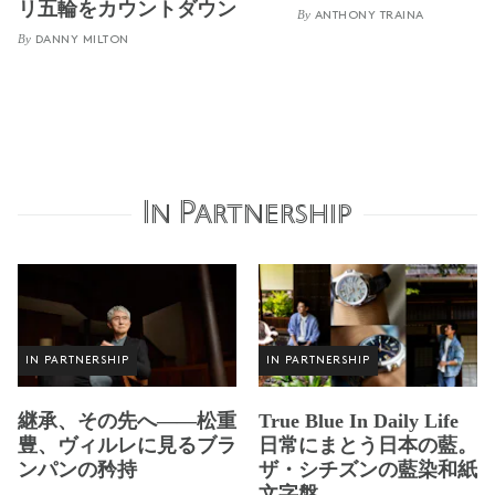
リ五輪をカウントダウン
By
ANTHONY TRAINA
By
DANNY MILTON
In Partnership
IN PARTNERSHIP
IN PARTNERSHIP
継承、その先へ——松重
True Blue In Daily Life
豊、ヴィルレに見るブラ
日常にまとう日本の藍。
ンパンの矜持
ザ・シチズンの藍染和紙
文字盤