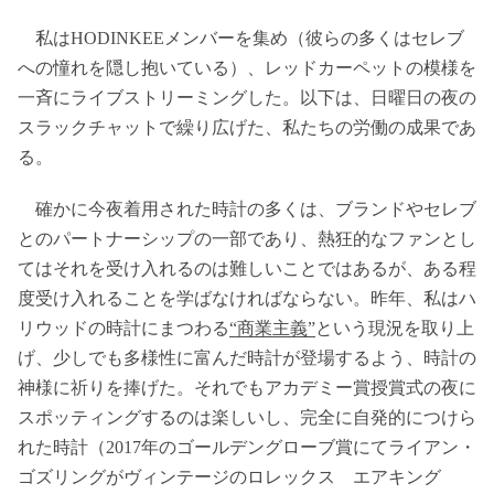
私はHODINKEEメンバーを集め（彼らの多くはセレブ
への憧れを隠し抱いている）、レッドカーペットの模様を
一斉にライブストリーミングした。以下は、日曜日の夜の
スラックチャットで繰り広げた、私たちの労働の成果であ
る。
確かに今夜着用された時計の多くは、ブランドやセレブ
とのパートナーシップの一部であり、熱狂的なファンとし
てはそれを受け入れるのは難しいことではあるが、ある程
度受け入れることを学ばなければならない。昨年、私はハ
リウッドの時計にまつわる
“商業主義”
という現況を取り上
げ、少しでも多様性に富んだ時計が登場するよう、時計の
神様に祈りを捧げた。それでもアカデミー賞授賞式の夜に
スポッティングするのは楽しいし、完全に自発的につけら
れた時計（2017年のゴールデングローブ賞にてライアン・
ゴズリングがヴィンテージのロレックス エアキング