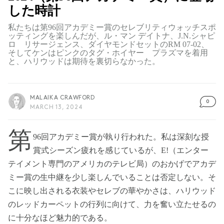
した時計
私たちは第96回アカデミー賞のセレブリティウォッチスポ
ッティングを楽しんだが、ル・マン デイトナ、J.N.シャピ
ロ リサージェンス、ダイヤモンドセットのRM 07-02、
そしてケンはピンクのタグ・ホイヤー プラズマを着用
と、ハリウッドは期待を裏切らなかった。
MALAIKA CRAWFORD
0
MARCH 13, 2024
第
96回アカデミー賞が執り行われた。私は深刻な授
賞式シーズン疲れを感じているが、E!（エンター
テイメント専門のアメリカのテレビ局）のおかげでアカデ
ミー賞の生中継を少し楽しんでいることは否定しない。そ
こに映し出される衣装やセレブの華やかさは、ハリウッド
のレッドカーペットの行列に向けて、力を奮い立たせるの
に十分なほど魅力的である。