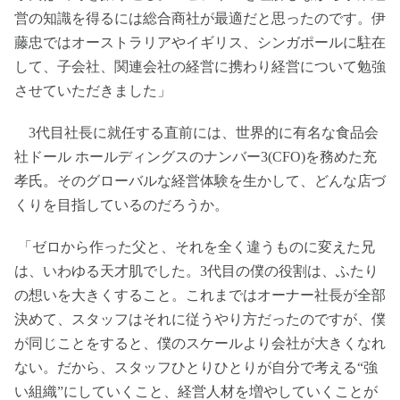
営の知識を得るには総合商社が最適だと思ったのです。伊
藤忠ではオーストラリアやイギリス、シンガポールに駐在
して、子会社、関連会社の経営に携わり経営について勉強
させていただきました」
3代目社長に就任する直前には、世界的に有名な食品会
社ドール ホールディングスのナンバー3(CFO)を務めた充
孝氏。そのグローバルな経営体験を生かして、どんな店づ
くりを目指しているのだろうか。
「ゼロから作った父と、それを全く違うものに変えた兄
は、いわゆる天才肌でした。3代目の僕の役割は、ふたり
の想いを大きくすること。これまではオーナー社長が全部
決めて、スタッフはそれに従うやり方だったのですが、僕
が同じことをすると、僕のスケールより会社が大きくなれ
ない。だから、スタッフひとりひとりが自分で考える“強
い組織”にしていくこと、経営人材を増やしていくことが