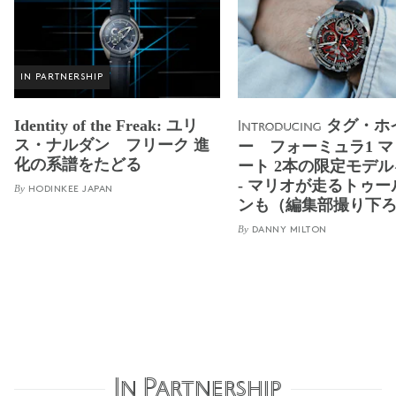
IN PARTNERSHIP
Identity of the Freak: ユリ
タグ・ホ
Introducing
ス・ナルダン フリーク 進
ー フォーミュラ1 
化の系譜をたどる
ート 2本の限定モデ
- マリオが走るトゥー
By
HODINKEE JAPAN
ンも（編集部撮り下
By
DANNY MILTON
In Partnership