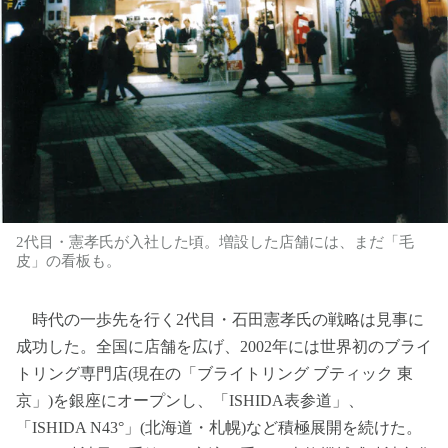
2代目・憲孝氏が入社した頃。増設した店舗には、まだ「毛
皮」の看板も。
時代の一歩先を行く2代目・石田憲孝氏の戦略は見事に
成功した。全国に店舗を広げ、2002年には世界初のブライ
トリング専門店(現在の「ブライトリング ブティック 東
京」)を銀座にオープンし、「ISHIDA表参道」、
「ISHIDA N43°」(北海道・札幌)など積極展開を続けた。