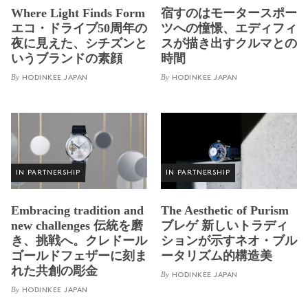
Where Light Finds Form
宿すのはモータースポー
エコ・ドライブ50周年の
ツへの憧憬、エディフィ
夜に見えた、シチズンと
スが描き出すクルマとの
いうブランドの素顔
時間
By
By
HODINKEE JAPAN
HODINKEE JAPAN
IN PARTNERSHIP
IN PARTNERSHIP
Embracing tradition and
The Aesthetic of Purism
new challenges 伝統を磨
ブレゲ 新しいトラディ
き、挑戦へ。クレドール
ションが示すネオ・ブル
ゴールドフェザーに刻ま
ータリズム的構造美
れた共創の彫金
By
HODINKEE JAPAN
By
HODINKEE JAPAN