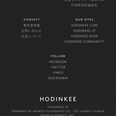
COOKIE詳細設定
CONTACT
OUR SITES
運営者情報
HODINKEE.COM
お問い合わせ
HODINKEE.JP
広告について
HODINKEE SHOP
HODINKEE COMMUNITY
FOLLOW
FACEBOOK
TWITTER
VIMEO
INSTAGRAM
HODINKEE.JP
OPERATED BY HEARST FUJINGAHO CO., LTD. UNDER LICENSE
FROM HODINKEE, INC.