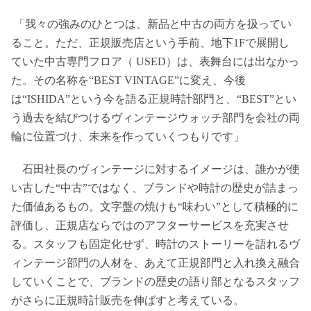
「我々の強みのひとつは、新品と中古の両方を扱ってい
ること。ただ、正規販売店という手前、地下1Fで展開し
ていた中古専門フロア（ USED）は、表舞台には出なかっ
た。その名称を“BEST VINTAGE”に変え、今後
は“ISHIDA”という今を語る正規時計部門と、“BEST”とい
う過去を結びつけるヴィンテージウォッチ部門を会社の両
輪に位置づけ、未来を作っていくつもりです」
石田社長のヴィンテージに対するイメージは、誰かが使
い古した“中古”ではなく、ブランドや時計の歴史が詰まっ
た価値あるもの。文字盤の焼けも“味わい”として積極的に
評価し、正規店ならではのアフターサービスを充実させ
る。スタッフも固定化せず、時計のストーリーを語れるヴ
ィンテージ部門の人材を、あえて正規部門と入れ換え融合
していくことで、ブランドの歴史の語り部となるスタッフ
がさらに正規時計販売を伸ばすと考えている。