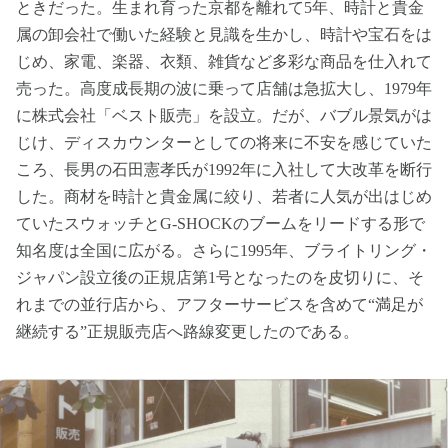
ときだった。生まれ育った京都を離れて5年、時計と貴金
属の卸会社で働いた経験と見識を生かし、時計や宝石をは
じめ、家電、楽器、衣類、雑貨など多彩な商品を仕入れて
売った。高度成長期の波に乗って店舗は急拡大し、1979年
に株式会社「ベスト販売」を設立。だが、バブル景気がは
じけ、ディスカウンターとしての将来に不安を感じていた
ころ、長男の石田憲孝氏が1992年に入社して大改革を断行
した。商材を時計と貴金属に絞り、若者に人気が出はじめ
ていたスウォッチとG-SHOCKのブームをリードする形で
知名度は全国に広がる。さらに1995年、ブライトリング・
ジャパン設立後の正規店第1号となったのを皮切りに、そ
れまでの並行店から、アフターサービスを含めて“満足が
継続する”正規販売店へ路線変更したのである。