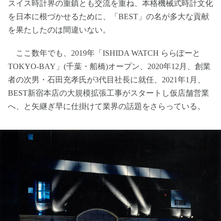
スイス時計界の重鎮とも交流を重ね、本格機械式時計文化
を日本に根づかせるために、「BEST」の名が多大な貢献
を果たしたのは間違いない。
ここ数年でも、2019年「ISHIDA WATCH ららぽーと
TOKYO-BAY」(千葉・船橋)オープン、2020年12月、創業
者の次男・石田充孝氏が3代目社長に就任、2021年1月、
BEST新宿本店の大規模拡張工事がスタートし仮店舗営業
へ、と矢継ぎ早に仕掛けて業界の話題をさらっている。