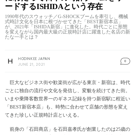
ードするISHIDAという存在
1990年代のスウォッチ／G-SHOCKブームを牽引し、機械
式時計文化を日本に根づかせてきた「BEST新宿本店」
が、2021年「ISHIDA新宿」に進化した。時代ごとに形態
を変えながら国内最大級の正規時計店に躍進した名店の新
たな一手とは？
HODINKEE JAPAN
0
JUNE 21, 2021
巨大なビジネス街や歓楽街が広がる東京・新宿は、時代
ごとに独自の流行や文化を発信し、変貌を続けてきた街。
いまや乗降客数世界一のギネス記録を持つ新宿駅に程近い
「BEST新宿本店」も、時勢に合わせて店舗の形態を変え
てきた珍しい正規時計店といえる。
前身の「石田商店」を石田嘉孝氏が創業したのは25歳の