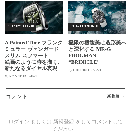
IN PARTNERSHIP
IN PARTNERSHIP
A Painted Time フランク
極限の機能美は造形美へ
ミュラー ヴァンガード
と深化する MR-G
スリム スフマート ──
FROGMAN
絵画のように時を描く、
“BRINICLE”
新たなるダイヤル表現
By
HODINKEE JAPAN
By
HODINKEE JAPAN
新着順
コメント
ログイン
もしくは
新規登録
をしてコメントして
ください。