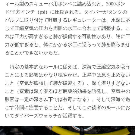
ィール製のスキューバ用ボンベに詰め込むと、3000ポン
ド/平方インチ（psi）に圧縮される。ダイバーがタンクの
バルブに取り付けて呼吸するレギュレーターは、水深に応
じて圧縮空気の圧力を周囲の水圧に合わせて調整する。こ
れは圧力が高すぎると肺が損傷する可能性があり、逆に圧
力が低すぎると、体にかかる水圧に逆らって肺を膨らませ
ることができないからだ。
特定の基本的なルールに従えば、深海で圧縮空気を吸う
ことによる影響はかなり穏やかだ。上昇中は息を止めない
こと（空気が膨張して肺が破裂する）、深く潜りすぎない
こと（窒素は深く潜るほど麻薬的効果を誘発し、空気中の
酸素は一定の深さ以下では有毒になる）、そして深海で過
ごす時間に注意することだ。そしてこの後者のルールにお
いてダイバーズウォッチが活躍する。