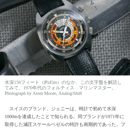
水深150フィート（約45m）のなか、この文字盤を解読し
てみて。1970年代のフォルティス マリンマスター。
Photograph by Atom Moore, Analog/Shift
スイスのブランド、ジェニーは、時計で初めて水深
1000mを達成したことで知られる。同ブランドが1971年に
取得した減圧スケールベゼルの特許も画期的であった。フ