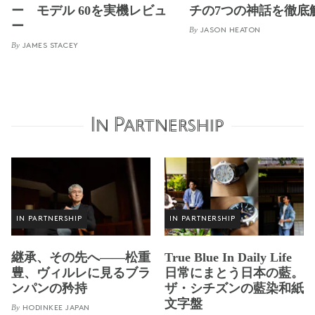
ー モデル 60を実機レビュ
チの7つの神話を徹底
ー
By
JASON HEATON
By
JAMES STACEY
In Partnership
IN PARTNERSHIP
IN PARTNERSHIP
継承、その先へ——松重
True Blue In Daily Life
豊、ヴィルレに見るブラ
日常にまとう日本の藍。
ンパンの矜持
ザ・シチズンの藍染和紙
文字盤
By
HODINKEE JAPAN