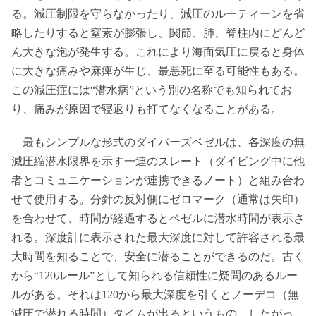
る。減圧制限を守らなかったり、減圧のルーティーンを省
略したりすると窒素が膨張し、関節、肺、脊柱内にどんど
ん大きな泡が発生する。これにより海面気圧に戻ると身体
に大きな痛みや麻痺が生じ、最悪死に至る可能性もある。
この減圧症には“潜水病”という別の名称でも知られてお
り、痛みが原因で寝返りも打てなくなることがある。
最もシンプルな形式のダイバーズベゼルは、各深度の無
減圧縮潜水限界を示す一連のスレート（ダイビング中に他
者とコミュニケーションが連携できるノート）と組み合わ
せて使用する。分針の反対側にゼロマーク（通常は矢印）
を合わせて、時間が経過するとベゼルに潜水時間が表示さ
れる。深度計に表示された最大深度に対して許容される最
大時間を知ることで、安全に潜ることができるのだ。古く
から“120ルール”として知られる信頼性に疑問のあるルー
ルがある。それは120から最大深度を引くとノーデコ（無
減圧で潜れる時間）タイムが出るというもの。したがっ