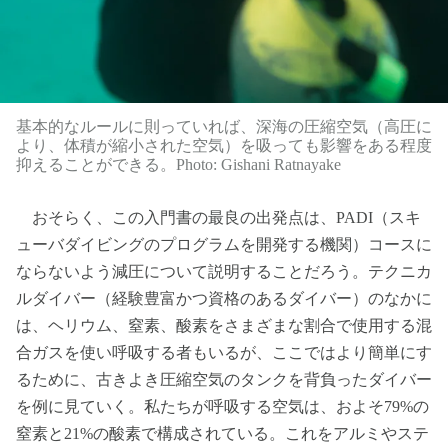
基本的なルールに則っていれば、深海の圧縮空気（高圧に
より、体積が縮小された空気）を吸っても影響をある程度
抑えることができる。Photo: Gishani Ratnayake
おそらく、この入門書の最良の出発点は、PADI（スキ
ューバダイビングのプログラムを開発する機関）コースに
ならないよう減圧について説明することだろう。テクニカ
ルダイバー（経験豊富かつ資格のあるダイバー）のなかに
は、ヘリウム、窒素、酸素をさまざまな割合で使用する混
合ガスを使い呼吸する者もいるが、ここではより簡単にす
るために、古きよき圧縮空気のタンクを背負ったダイバー
を例に見ていく。私たちが呼吸する空気は、およそ79%の
窒素と21%の酸素で構成されている。これをアルミやステ