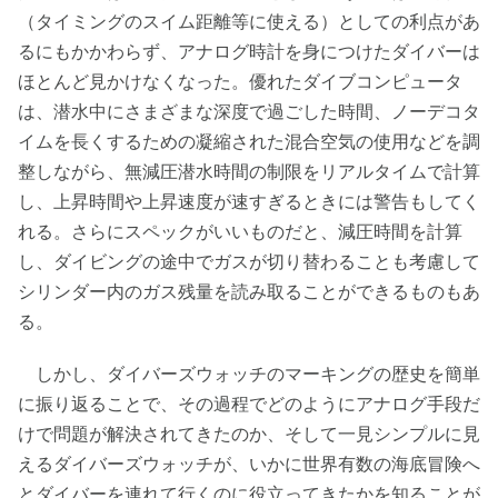
（タイミングのスイム距離等に使える）としての利点があ
るにもかかわらず、アナログ時計を身につけたダイバーは
ほとんど見かけなくなった。優れたダイブコンピュータ
は、潜水中にさまざまな深度で過ごした時間、ノーデコタ
イムを長くするための凝縮された混合空気の使用などを調
整しながら、無減圧潜水時間の制限をリアルタイムで計算
し、上昇時間や上昇速度が速すぎるときには警告もしてく
れる。さらにスペックがいいものだと、減圧時間を計算
し、ダイビングの途中でガスが切り替わることも考慮して
シリンダー内のガス残量を読み取ることができるものもあ
る。
しかし、ダイバーズウォッチのマーキングの歴史を簡単
に振り返ることで、その過程でどのようにアナログ手段だ
けで問題が解決されてきたのか、そして一見シンプルに見
えるダイバーズウォッチが、いかに世界有数の海底冒険へ
とダイバーを連れて行くのに役立ってきたかを知ることが