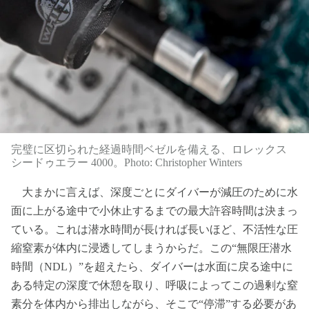
完璧に区切られた経過時間ベゼルを備える、ロレックス
シードゥエラー 4000。Photo: Christopher Winters
大まかに言えば、深度ごとにダイバーが減圧のために水
面に上がる途中で小休止するまでの最大許容時間は決まっ
ている。これは潜水時間が長ければ長いほど、不活性な圧
縮窒素が体内に浸透してしまうからだ。この“無限圧潜水
時間（NDL）”を超えたら、ダイバーは水面に戻る途中に
ある特定の深度で休憩を取り、呼吸によってこの過剰な窒
素分を体内から排出しながら、そこで“停滞”する必要があ