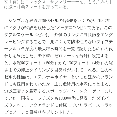
左手首にはロレックス サブマリーナーを、もう片方の手
は減圧計画スレートを持っている。
シンプルな経過時間ベゼルの1歩先をいくのが、1967年
にドクサが特許を取得した“ノーデコ”ベゼルである。この
ダブルスケールベゼルは、外側のリングに制限値をエング
レービングすることで、見にくくて防水性のないダイブテ
ーブル（各深度の最大潜水時間を一覧で記したもの）の代
わりを果たした。降下時にゼロマークを分針に設定する
と、水深60フィート（60分）から190フィート（4分）の深
さまでの浮上タイミングを目盛りが示してくれる。このベ
ゼルの種類は、エテルナやホイヤーといったほかのブラン
ドにも採用されていたが、主に遊泳用の水深にとどまる、
無減圧潜水を厳守するスポーツダイバーをターゲットにし
ていた。同様に、シチズンも1980年代に発表したダイバー
ズウォッチ、アクアランドに付属していたラバーストラッ
プにノーデコ目盛りをプリントした。