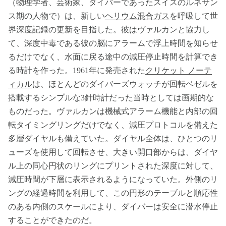
（物理学者、芸術家、ダイバーであったスイスのルネサン
ス期の人物で）は、新しい
ヘリウム混合ガス
を呼吸して世
界深度記録の更新を目指した。彼はヴァルカンと協力し
て、深度中毒である彼の脳にアラームで浮上時間を知らせ
るだけでなく、水面に戻る途中の減圧停止時間を計算でき
る時計を作った。1961年に発売された
クリケット ノーテ
ィカル
は、ほとんどのダイバーズウォッチが回転ベゼルを
搭載するシンプルな3針時計だった当時としては画期的な
ものだった。ヴァルカンは機械式アラーム機能と内部の回
転タイミングリングだけでなく、減圧プロトコルを備えた
多層ダイヤルも備えていた。ダイヤル全体は、ひとつのリ
ューズを使用して回転させ、大きい開口部からは、ダイヤ
ル上の同心円状のリングにプリントされた深度に対して、
減圧時間が下層に表示されるようになっていた。外側のリ
ングの経過時間を利用して、この円形のテーブルと順応性
のある内側のスケールにより、ダイバーは安全に潜水停止
することができたのだ。