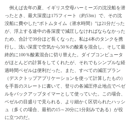
例えば去年の夏、イギリス空母ハーミーズの沈没船を潜
ったとき、最大深度は175フィート（約53m）で、その沈
没船に費やした“ボトムタイム（潜水時間）”は21分だった
が、浮上する途中の各深度で減圧しなければならなかった
ため、合計で39分ほど長くなった。私は4本のタンクを携
行し、浅い深度で空気から50％の酸素を混合し、そして最
終的に100％酸素混合に切り替えた。ダイブコンピュータ
がほとんどの計算をしてくれたが、それでもシンプルな経
過時間ベゼルは便利だった。また、すべての減圧プラン
（デスクトップアプリケーションを使って計算したもの）
を手首のスレートに書いて、登りの各減圧停止地点でベゼ
ルをバックアップタイマーとして使っていた。この場合、
ベゼルの目盛りで見られる、より細かく区切られたハッシ
ュ（多くの場合、最初の15～20分に1分刻みである）が役
に立つのだ。