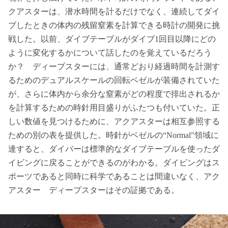
クアスターは、潜水時間を計るだけでなく、連続してダイ
ブしたときの体内の残留窒素を計算できる時計の開発に挑
戦した。以前、ダイブテーブルがダイブ1回目以降にどの
ように変化するかについて話したのを覚えているだろう
か？ ディープスターには、通常どおり経過時間を計測す
るためのデュアルスケールの回転ベゼルが装備されていた
が、さらに体内から余分な窒素がどの程度で排出されるか
を計算するための時針用目盛りがふたつも付いていた。正
しい数値を見つけるために、アクアスターは相互参照する
ための別の表を提供した。時針がベゼルの“Normal”領域に
達すると、ダイバーは標準的なダイブテーブルを使ったダ
イビングに戻ることができるのがわかる。ダイビングはス
ポーツであると同時に科学であることは間違いなく、アク
アスター ディープスターはその証拠である。