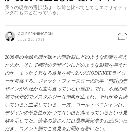
我々の現在の選択肢は、以前と比べてとてもエキサイティ
ングなものとなっている。
COLE PENNINGTON
0
JULY 28, 2021
2008年の金融危機が我々の時計観にどのような影響を与え
たのか、そして時計のデザインにどのような影響を与えた
のか、まったく異なる意見を持つ2人のHODINKEEライタ
ーが考察する。ジャック・フォースターの記事「
時計のデ
ザインが不況から立ち直っていない理由
」では、不況の影
響で保守的でノスタルジーな傾向が生まれ、それが今も続
いていると主張している。一方、コール・ペニントンは、
デザインの革新性がかつてないほど高まっているという見
解を示してた。読者の皆さんには是非両記事をお読みいた
だき、コメント欄でご意見をお聞かせ願いたい。