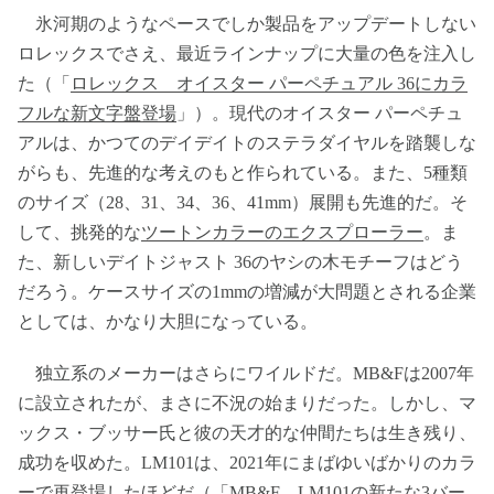
氷河期のようなペースでしか製品をアップデートしない
ロレックスでさえ、最近ラインナップに大量の色を注入し
た（「
ロレックス オイスター パーペチュアル 36にカラ
フルな新文字盤登場
」）。現代のオイスター パーペチュ
アルは、かつてのデイデイトのステラダイヤルを踏襲しな
がらも、先進的な考えのもと作られている。また、5種類
のサイズ（28、31、34、36、41mm）展開も先進的だ。そ
して、挑発的な
ツートンカラーのエクスプローラー
。ま
た、新しいデイトジャスト 36のヤシの木モチーフはどう
だろう。ケースサイズの1mmの増減が大問題とされる企業
としては、かなり大胆になっている。
独立系のメーカーはさらにワイルドだ。MB&Fは2007年
に設立されたが、まさに不況の始まりだった。しかし、マ
ックス・ブッサー氏と彼の天才的な仲間たちは生き残り、
成功を収めた。LM101は、2021年にまばゆいばかりのカラ
ーで再登場したほどだ（「
MB&F LM101の新たな3バー