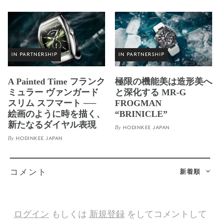
IN PARTNERSHIP
IN PARTNERSHIP
A Painted Time フランク
極限の機能美は造形美へ
ミュラー ヴァンガード
と深化する MR-G
スリム スフマート ──
FROGMAN
絵画のように時を描く、
“BRINICLE”
新たなるダイヤル表現
By
HODINKEE JAPAN
By
HODINKEE JAPAN
新着順
コメント
ログイン
もしくは
新規登録
をしてコメントして