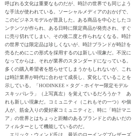
呼ばれる文化は重要なものだが、時計の世界でも同じよう
な手法が使われている。ソーシャルメディアのおかげで、
このビジネスモデルが普及した。ある商品を中心としたコ
ンテンツが作られ、ある日時に限定商品が発売され、すぐ
に売り切れてしまい、その後二度と作られなくなる。時計
の世界では限定品は珍しくないが、時計ブランドが時計を
売るためにこの形式を採用するのは新しい現象だ。不況に
なってからは、それが業界のスタンダードになっている。
多くの購入希望者を怒らせてしまうかもしれないが、これ
は時計業界が時代に合わせて成長し、変化していることを
示している。「HODINKEE × タグ・ホイヤー限定モデル
スキッパレラ」（上写真左）を覚えているだろうか？ あ
れも新しい現象だ。コミュニティ（これもその一つ）や個
人が、筋金入りの愛好家コミュニティと、時に「時計マニ
ア」の世界とはちょっと距離のあるブランドとのあいだの
フィルターとして機能しているのだ。
エリック・ウィンド氏は、最近の
ローイングブレザーズ