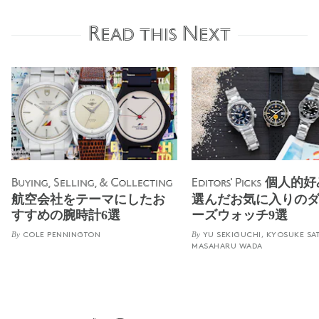
Read this Next
個人的好
Buying, Selling, & Collecting
Editors' Picks
航空会社をテーマにしたお
選んだお気に入りの
すすめの腕時計6選
ーズウォッチ9選
By
By
COLE PENNINGTON
YU SEKIGUCHI, KYOSUKE SA
MASAHARU WADA