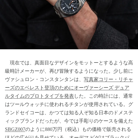
現在では、真面目なデザインをモットーとするような高
級時計メーカーが、再び冒険するようになった。少し前に
ヴァシュロン・コンスタンタンは、
写真家コリー・リチャ
ーズのエベレスト登頂のためにオーヴァーシーズ デュア
ルタイムのプロトタイプを発表
した。この時計には、通常
はツールウォッチに使われるチタンが使用されている。グ
ランドセイコーは、かつては知る人ぞ知る日本のドメステ
ィックブランドだったが、今では手彫りのケースを備えた
SBGZ007
のように880万円（税込）もの価格で販売される
ほどの広がりを見せている。オーデマ ピゲは
ブラックパ