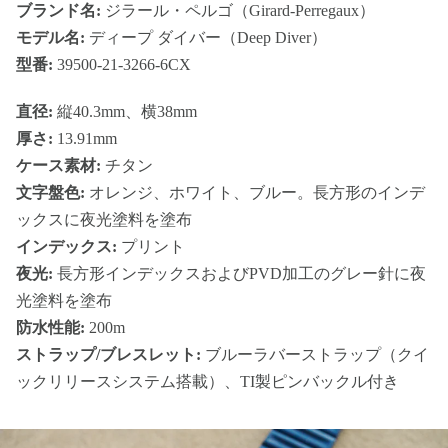
ブランド名:
ジラール・ペルゴ（Girard-Perregaux）
モデル名:
ディープ ダイバー（Deep Diver）
型番:
39500-21-3266-6CX
直径:
縦40.3mm、横38mm
厚さ:
13.91mm
ケース素材:
チタン
文字盤色:
オレンジ、ホワイト、ブルー。長方形のインデ
ックスに夜光塗料を塗布
インデックス:
プリント
夜光:
長方形インデックスおよびPVD加工のグレー針に夜
光塗料を塗布
防水性能:
200m
ストラップ/ブレスレット:
ブルーラバーストラップ（クイ
ックリリースシステム搭載）、TI製ピンバックル付き