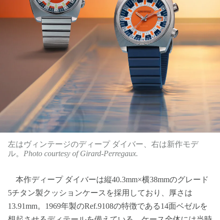
左はヴィンテージのディープ ダイバー、右は新作モデ
ル。
Photo courtesy of Girard-Perregaux.
本作ディープ ダイバーは縦40.3mm×横38mmのグレード
5チタン製クッションケースを採用しており、厚さは
13.91mm。1969年製のRef.9108の特徴である14面ベゼルを
想起させるディテールを備えている。ケース全体には当時