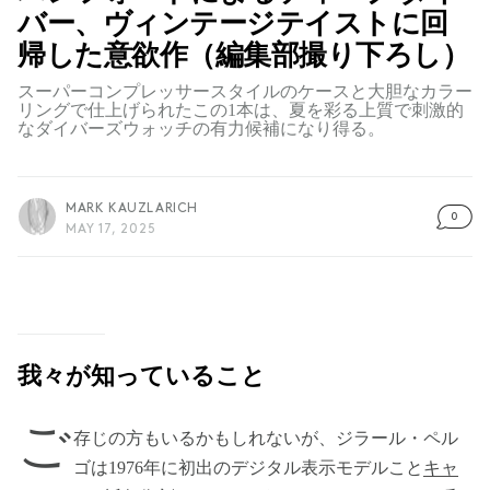
バー、ヴィンテージテイストに回
帰した意欲作（編集部撮り下ろし）
スーパーコンプレッサースタイルのケースと大胆なカラー
リングで仕上げられたこの1本は、夏を彩る上質で刺激的
なダイバーズウォッチの有力候補になり得る。
MARK KAUZLARICH
0
MAY 17, 2025
我々が知っていること
ご
存じの方もいるかもしれないが、ジラール・ペル
ゴは1976年に初出のデジタル表示モデルこと
キャ