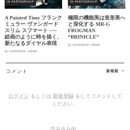
IN PARTNERSHIP
IN PARTNERSHIP
A Painted Time フランク
極限の機能美は造形美へ
ミュラー ヴァンガード
と深化する MR-G
スリム スフマート ──
FROGMAN
絵画のように時を描く、
“BRINICLE”
新たなるダイヤル表現
By
HODINKEE JAPAN
By
HODINKEE JAPAN
新着順
コメント
ログイン
もしくは
新規登録
をしてコメントして
ください。
読み込み中…