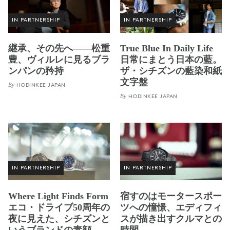
IN PARTNERSHIP
IN PARTNERSHIP
継承、その先へ——松重
True Blue In Daily Life
豊、ヴィルレに見るブラ
日常にまとう日本の藍。
ンパンの矜持
ザ・シチズンの藍染和紙
文字盤
By
HODINKEE JAPAN
By
HODINKEE JAPAN
IN PARTNERSHIP
IN PARTNERSHIP
Where Light Finds Form
宿すのはモータースポー
エコ・ドライブ50周年の
ツへの憧憬、エディフィ
夜に見えた、シチズンと
スが描き出すクルマとの
いうブランドの素顔
時間