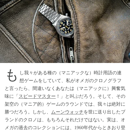
も
し我々がある種の（マニアックな）時計用語の連
想ゲームをしていて、私がオメガのクロノグラフ
と言ったら、間違いなくあなたは（マニアックに）興奮気
味に「
スピードマスター
！」と叫ぶだろう。そして、その
架空の（マニア的）ゲームのラウンドでは、我々は絶対に
勝つだろう。しかし、
ムーンウォッチ
を世に送り出したブ
ランドのクロノは、もちろんそれだけではない。実は、オ
メガの過去のコレクションには、1960年代からときおり登