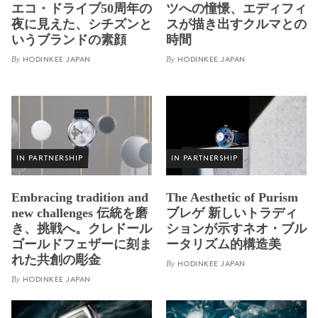
エコ・ドライブ50周年の
ツへの憧憬、エディフィ
夜に見えた、シチズンと
スが描き出すクルマとの
いうブランドの素顔
時間
By
By
HODINKEE JAPAN
HODINKEE JAPAN
IN PARTNERSHIP
IN PARTNERSHIP
Embracing tradition and
The Aesthetic of Purism
new challenges 伝統を磨
ブレゲ 新しいトラディ
き、挑戦へ。クレドール
ションが示すネオ・ブル
ゴールドフェザーに刻ま
ータリズム的構造美
れた共創の彫金
By
HODINKEE JAPAN
By
HODINKEE JAPAN