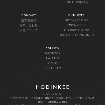
COOKIE詳細設定
CONTACT
OUR SITES
運営者情報
HODINKEE.COM
お問い合わせ
HODINKEE.JP
広告について
HODINKEE SHOP
HODINKEE COMMUNITY
FOLLOW
FACEBOOK
TWITTER
VIMEO
INSTAGRAM
HODINKEE.JP
OPERATED BY HEARST FUJINGAHO CO., LTD. UNDER LICENSE
FROM HODINKEE, INC.