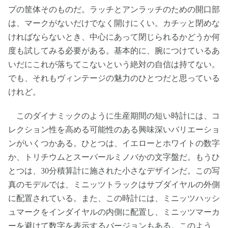
プの筐体そのものだ。ラッチとアンラッチのための開口部
は、マークがないだけでなく開けにくい。カチッと閉めな
ければならないとき、中心にあって閉じられるかどうか何
度も試してみる必要がある。基本的に、腕につけているあ
いだにこれが落ちてこないという絶対の自信は持てない。
でも、それもヴィンテージの魅力のひとつだと思っている
けれど。
このダイナミックのように生産期間の短い時計には、コ
レクション性を高める可能性のある興味深いバリエーショ
ンがいくつかある。ひとつは、イエローとホワイトの数字
か、トリチウムとスーパールミノバかの文字盤だ。もうひ
とつは、30分積算計に施された小さなデザインだ。この写
真のモデルでは、ミニッツトラックはサブダイヤルの外側
に配置されている。また、この時計には、ミニッツハッシ
ュマークをインダイヤルの内側に配置し、ミニッツマーカ
ーを避けて数字を表示するバージョンもある。このよう