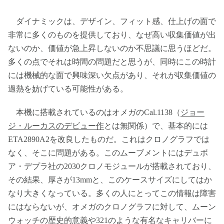
ダイナミックは、デザイン、フィット感、仕上げの面で
非常に多くのものを提供しており、なぜ高い収集価値が出
ないのか、価値が急上昇しないのか不思議に思うほどだ。
多くの点でそれは時間の問題だと思うが、同時にこの時計
には機械的な面で興味深い欠点があり、それが収集価値の
過熱を妨げている可能性がある。
本機に搭載されているのはオメガのCal.1138（
ジョー
ジ・ルーカスのデビュー作
とは無関係）で、基本的には
ETA2890A2を改良したものだ。これはクロノグラフでは
なく、そこに問題がある。このムーブメントにはデュボ
ア・デプラ社の2030クロノモジュールが搭載されており、
その結果、厚さが13mmと、このケースサイズにしてはか
なり大きくなっている。多くの人にとってこの情報は障害
にはならないが、オメガのクロノグラフに対して、ムーン
ウォッチの歴史的意義や
321
のような有名なキャリバーに