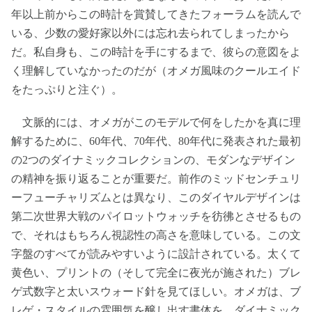
年以上前からこの時計を賞賛してきたフォーラムを読んで
いる、少数の愛好家以外には忘れ去られてしまったから
だ。私自身も、この時計を手にするまで、彼らの意図をよ
く理解していなかったのだが（オメガ風味のクールエイド
をたっぷりと注ぐ）。
文脈的には、オメガがこのモデルで何をしたかを真に理
解するために、60年代、70年代、80年代に発表された最初
の2つのダイナミックコレクションの、モダンなデザイン
の精神を振り返ることが重要だ。前作のミッドセンチュリ
ーフューチャリズムとは異なり、このダイヤルデザインは
第二次世界大戦のパイロットウォッチを彷彿とさせるもの
で、それはもちろん視認性の高さを意味している。この文
字盤のすべてが読みやすいように設計されている。太くて
黄色い、プリントの（そして完全に夜光が施された）ブレ
ゲ式数字と太いスウォード針を見てほしい。オメガは、ブ
レゲ・スタイルの雰囲気を醸し出す書体を、ダイナミック