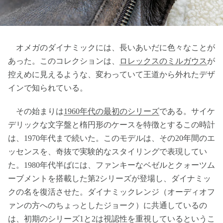
オメガのダイナミックには、長いあいだに色々なことが
あった。このコレクションは、
ロレックスのミルガウス
が
控えめに見えるような、変わっていて王道から外れたデザ
インで知られている。
その始まりは
1960年代の最初のシリーズ
である。サイケ
デリックな文字盤と楕円形のケースを特徴とするこの時計
は、1970年代まで続いた。このモデルは、その20年間のエ
ッセンスを、奇抜で実験的なスタイリングで表現してい
た。1980年代半ばには、ファンキーなベゼルとクォーツム
ーブメントを搭載した第2シリーズが登場し、ダイナミッ
クの名を復活させた。ダイナミックレンジ（オーディオフ
ァンの方へのちょっとしたジョーク）に共通しているの
は、初期のシリーズ1と2は視認性を重視しているというこ