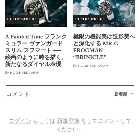
IN PARTNERSHIP
IN PARTNERSHIP
A Painted Time フランク
極限の機能美は造形美へ
ミュラー ヴァンガード
と深化する MR-G
スリム スフマート ──
FROGMAN
絵画のように時を描く、
“BRINICLE”
新たなるダイヤル表現
By
HODINKEE JAPAN
By
HODINKEE JAPAN
新着順
コメント
ログイン
もしくは
新規登録
をしてコメントして
ください。