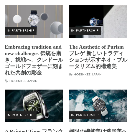
IN PARTNERSHIP
IN PARTNERSHIP
Embracing tradition and
The Aesthetic of Purism
new challenges 伝統を磨
ブレゲ 新しいトラディ
き、挑戦へ。クレドール
ションが示すネオ・ブル
ゴールドフェザーに刻ま
ータリズム的構造美
れた共創の彫金
By
HODINKEE JAPAN
By
HODINKEE JAPAN
IN PARTNERSHIP
IN PARTNERSHIP
A Painted Time フランク
極限の機能美は造形美へ