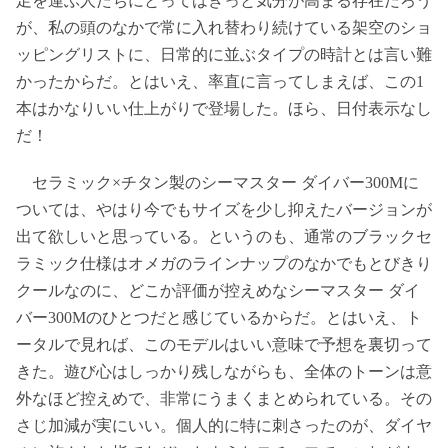
足を運ぶ人たちにとってはきっと気分が高まる存在だろう
が、私の頭のなかで常に入れ替わり続けている架空のショ
ッピングリストに、日常的に並ぶタイプの時計とは言い難
かったからだ。とはいえ、率直に言ってしまえば、この1
本はかなりいい仕上がりで登場した。ほら、日付表示なし
だ！
セラミック×チタン製のシーマスター ダイバー300Mに
ついては、やはり今でもサイズを少し抑えたバージョンが
出て欲しいと思っている。というのも、通常のブラックセ
ラミック仕様はオメガのラインナップのなかでもとびきり
クールなのに、どこか評価が控えめなシーマスター ダイ
バー300Mのひとつだと感じているからだ。とはいえ、ト
ータルで見れば、このモデルはいい意味で予想を裏切って
きた。遊び心はしっかり残しながらも、全体のトーンは意
外なほど控えめで、非常にうまくまとめられている。その
さじ加減が実にいい。個人的に特に刺さったのが、ダイヤ