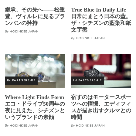
継承、その先へ——松重
True Blue In Daily Life
豊、ヴィルレに見るブラ
日常にまとう日本の藍。
ンパンの矜持
ザ・シチズンの藍染和紙
文字盤
By
HODINKEE JAPAN
By
HODINKEE JAPAN
IN PARTNERSHIP
IN PARTNERSHIP
Where Light Finds Form
宿すのはモータースポー
エコ・ドライブ50周年の
ツへの憧憬、エディフィ
夜に見えた、シチズンと
スが描き出すクルマとの
いうブランドの素顔
時間
By
By
HODINKEE JAPAN
HODINKEE JAPAN