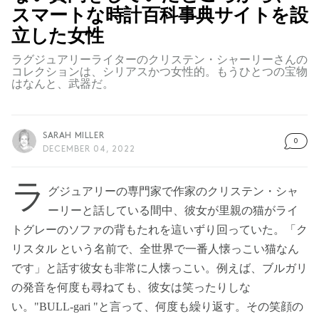
スマートな時計百科事典サイトを設
立した女性
ラグジュアリーライターのクリステン・シャーリーさんの
コレクションは、シリアスかつ女性的。もうひとつの宝物
はなんと、武器だ。
SARAH MILLER
0
DECEMBER 04, 2022
ラ
グジュアリーの専門家で作家のクリステン・シャ
ーリーと話している間中、彼女が里親の猫がライ
トグレーのソファの背もたれを這いずり回っていた。「ク
リスタル という名前で、全世界で一番人懐っこい猫なん
です」と話す彼女も非常に人懐っこい。例えば、ブルガリ
の発音を何度も尋ねても、彼女は笑ったりしな
い。"BULL-gari "と言って、何度も繰り返す。その笑顔の