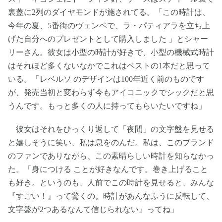
裏蓋に2列のダイヤモンドが施されてる。「この時計は、
今年の夏、5番街のヴェンペで、ラ・パティアラを立ち上
げた自分へのプレゼントとして購入しました 」とシャー
リーさん。彼女は小型の時計が好きで、小型の機械式時計
はそれほど多くないなかでこれはベストの1本だと思って
いる。「レベルソ のデザインは100年近く前のものです
が、発売当初と変わらず今もアイコニックでシックだと思
うんです。もっと多くの人に持ってもらいたいですね」
彼女はそれをひっくり返して「夜間」の文字盤を見せる
と嬉しそうに笑い、私は息をのんだ。私は、このブランド
のファンでありながら、この素晴らしい時計を知らなかっ
た。「身につける ことが好きなんです。巻き上げること
も好き。というのも、人前でこの時計を見せると、みんな
『すごい！』って驚くの。時計があんなふうに反転して、
文字盤が2つあるなんて信じられない』ってね」