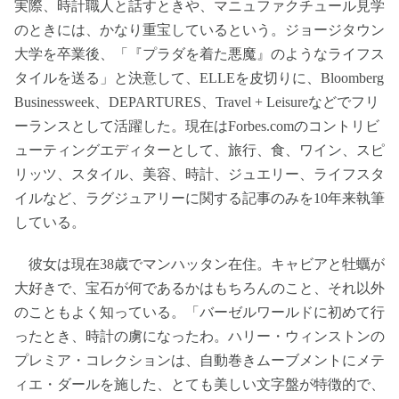
実際、時計職人と話すときや、マニュファクチュール見学
のときには、かなり重宝しているという。ジョージタウン
大学を卒業後、「『プラダを着た悪魔』のようなライフス
タイルを送る」と決意して、ELLEを皮切りに、Bloomberg
Businessweek、DEPARTURES、Travel + Leisureなどでフリ
ーランスとして活躍した。現在はForbes.comのコントリビ
ューティングエディターとして、旅行、食、ワイン、スピ
リッツ、スタイル、美容、時計、ジュエリー、ライフスタ
イルなど、ラグジュアリーに関する記事のみを10年来執筆
している。
彼女は現在38歳でマンハッタン在住。キャビアと牡蠣が
大好きで、宝石が何であるかはもちろんのこと、それ以外
のこともよく知っている。「バーゼルワールドに初めて行
ったとき、時計の虜になったわ。ハリー・ウィンストンの
プレミア・コレクションは、自動巻きムーブメントにメテ
ィエ・ダールを施した、とても美しい文字盤が特徴的で、