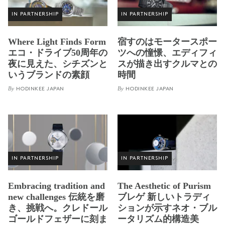
IN PARTNERSHIP
IN PARTNERSHIP
Where Light Finds Form
宿すのはモータースポー
エコ・ドライブ50周年の
ツへの憧憬、エディフィ
夜に見えた、シチズンと
スが描き出すクルマとの
いうブランドの素顔
時間
By
By
HODINKEE JAPAN
HODINKEE JAPAN
IN PARTNERSHIP
IN PARTNERSHIP
Embracing tradition and
The Aesthetic of Purism
new challenges 伝統を磨
ブレゲ 新しいトラディ
き、挑戦へ。クレドール
ションが示すネオ・ブル
ゴールドフェザーに刻ま
ータリズム的構造美