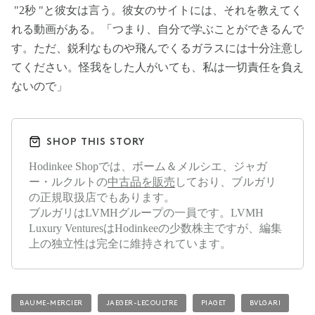
"2秒 "と彼女は言う。彼女のサイトには、それを教えてく
れる動画がある。「つまり、自分で学ぶことができるんで
す。ただ、鋭利なものや飛んでくるガラスには十分注意し
てください。怪我をした人がいても、私は一切責任を負え
ないので」
SHOP THIS STORY
Hodinkee Shopでは、ボーム＆メルシエ、ジャガ
ー・ルクルトの
中古品を販売
しており、ブルガリ
の正規取扱店でもあります。
ブルガリはLVMHグループの一員です。LVMH
Luxury VenturesはHodinkeeの少数株主ですが、編集
上の独立性は完全に維持されています。
BAUME-MERCIER
JAEGER-LECOULTRE
PIAGET
BVLGARI