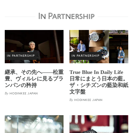
In Partnership
IN PARTNERSHIP
IN PARTNERSHIP
継承、その先へ——松重
True Blue In Daily Life
豊、ヴィルレに見るブラ
日常にまとう日本の藍。
ンパンの矜持
ザ・シチズンの藍染和紙
文字盤
By
HODINKEE JAPAN
By
HODINKEE JAPAN