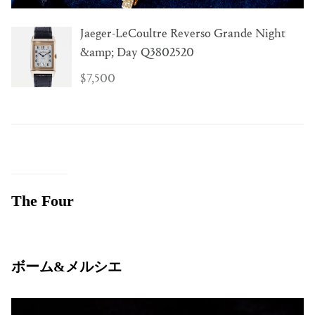
Jaeger-LeCoultre Reverso Grande Night
&amp; Day Q3802520
$7,500
The Four
ボーム&メルシエ