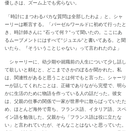
優しさは、ズーム上でも劣らない。
「時計にまつわるバカな質問は全部したわよ」と、シャ
ーリーは断言する。「バーゼルワールドに初めて行ったと
き、時計師さんに "石って何？"って聞いたの。ここにあ
るムーブメントにはすべて"ジュエル"と書いてある。と聞
いたら、『そういうことじゃない』って言われたのよ」
シャーリーに、幼少期や就職前の人生について少し話し
て欲しいと頼むと、どこまでさかのぼるか聞かれた。私
は、関連性があると思うことは何でもと言った。シャーリ
ーが話してくれたことは、正確でありながら完璧で、明ら
かに生活のために物語を作っている人の話だった。彼女
は、父親の仕事の関係で一家が世界中に散らばっていたた
め、ほとんど海外で育ち、フランス語、イタリア語、スペ
イン語を勉強した。父親から「フランス語は役に立たな
い」と言われていたが、そんなことはないと思っていた。