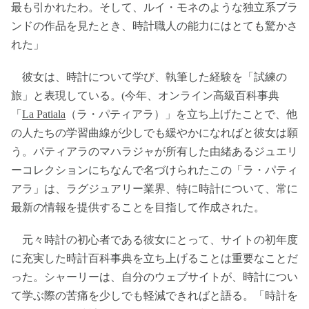
最も引かれたわ。そして、ルイ・モネのような独立系ブラ
ンドの作品を見たとき、時計職人の能力にはとても驚かさ
れた」
彼女は、時計について学び、執筆した経験を「試練の
旅」と表現している。(今年、オンライン高級百科事典
「
La Patiala
（ラ・パティアラ）」を立ち上げたことで、他
の人たちの学習曲線が少しでも緩やかになればと彼女は願
う。パティアラのマハラジャが所有した由緒あるジュエリ
ーコレクションにちなんで名づけられたこの「ラ・パティ
アラ」は、ラグジュアリー業界、特に時計について、常に
最新の情報を提供することを目指して作成された。
元々時計の初心者である彼女にとって、サイトの初年度
に充実した時計百科事典を立ち上げることは重要なことだ
った。シャーリーは、自分のウェブサイトが、時計につい
て学ぶ際の苦痛を少しでも軽減できればと語る。「時計を