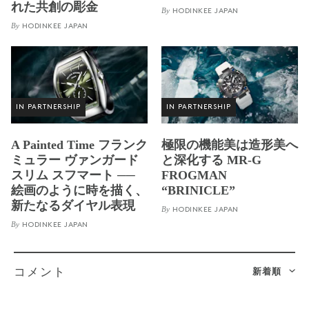
れた共創の彫金
By
HODINKEE JAPAN
By
HODINKEE JAPAN
IN PARTNERSHIP
IN PARTNERSHIP
A Painted Time フランク
極限の機能美は造形美へ
ミュラー ヴァンガード
と深化する MR-G
スリム スフマート ──
FROGMAN
絵画のように時を描く、
“BRINICLE”
新たなるダイヤル表現
By
HODINKEE JAPAN
By
HODINKEE JAPAN
新着順
コメント