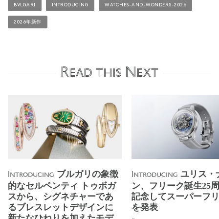
BVLGARI
INTRODUCING
WATCHES-AND-WONDERS-2026
2026年新作
Read this Next
ブルガリの象徴
ユリス・
Introducing
Introducing
的なセルペンティ トゥボガ
ン、フリーク誕生25
スから、シグネチャーであ
記念してスーパーフ
るブレスレットデザインに
を発表
新たなひねりを加えたモデ