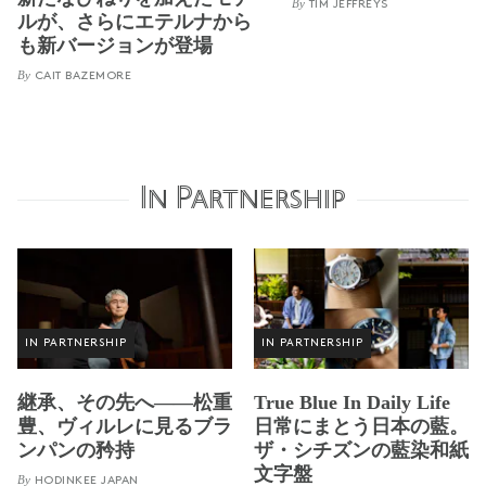
By
TIM JEFFREYS
ルが、さらにエテルナから
も新バージョンが登場
By
CAIT BAZEMORE
In Partnership
IN PARTNERSHIP
IN PARTNERSHIP
継承、その先へ——松重
True Blue In Daily Life
豊、ヴィルレに見るブラ
日常にまとう日本の藍。
ンパンの矜持
ザ・シチズンの藍染和紙
文字盤
By
HODINKEE JAPAN