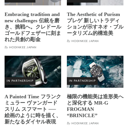
Embracing tradition and
The Aesthetic of Purism
new challenges 伝統を磨
ブレゲ 新しいトラディ
き、挑戦へ。クレドール
ションが示すネオ・ブル
ゴールドフェザーに刻ま
ータリズム的構造美
れた共創の彫金
By
HODINKEE JAPAN
By
HODINKEE JAPAN
IN PARTNERSHIP
IN PARTNERSHIP
A Painted Time フランク
極限の機能美は造形美へ
ミュラー ヴァンガード
と深化する MR-G
スリム スフマート ──
FROGMAN
絵画のように時を描く、
“BRINICLE”
新たなるダイヤル表現
By
HODINKEE JAPAN