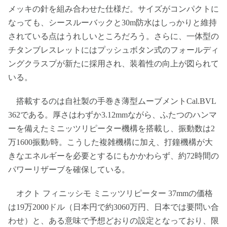
メッキの針を組み合わせた仕様だ。サイズがコンパクトに
なっても、シースルーバックと30m防水はしっかりと維持
されている点はうれしいところだろう。さらに、一体型の
チタンブレスレットにはプッシュボタン式のフォールディ
ングクラスプが新たに採用され、装着性の向上が図られて
いる。
搭載するのは自社製の手巻き薄型ムーブメントCal.BVL
362である。厚さはわずか3.12mmながら、ふたつのハンマ
ーを備えたミニッツリピーター機構を搭載し、振動数は2
万1600振動/時。こうした複雑機構に加え、打鐘機構が大
きなエネルギーを必要とするにもかかわらず、約72時間の
パワーリザーブを確保している。
オクト フィニッシモ ミニッツリピーター 37mmの価格
は19万2000ドル（日本円で約3060万円、日本では要問い合
わせ）と、ある意味で予想どおりの設定となっており、限