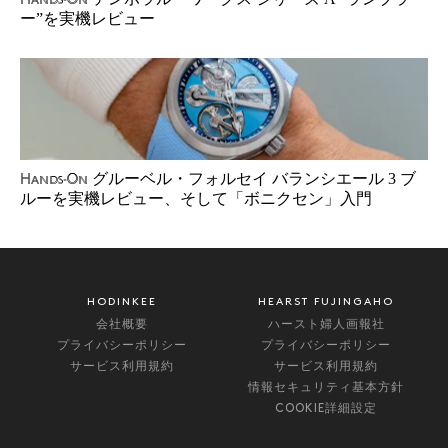
Hands-On
ー”を実機レビュー
グルーベル・フォルセイ バランシエール 3 ブ
Hands-On
ルーを実機レビュー、そして「ボニクセン」入門
HODINKEE
HEARST FUJINGAHO
会社概要
ハースト婦人画報社
プライバシーポリシー
プライバシーポリシー
サービス利用規約
サービス利用規約
情報セキュリティ基本方針
COOKIE詳細設定