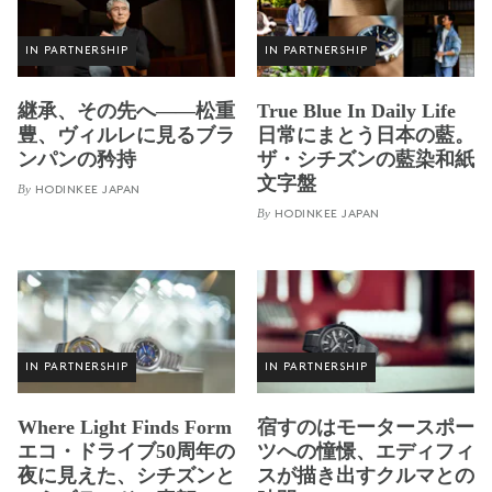
IN PARTNERSHIP
IN PARTNERSHIP
継承、その先へ——松重
True Blue In Daily Life
豊、ヴィルレに見るブラ
日常にまとう日本の藍。
ンパンの矜持
ザ・シチズンの藍染和紙
文字盤
By
HODINKEE JAPAN
By
HODINKEE JAPAN
IN PARTNERSHIP
IN PARTNERSHIP
Where Light Finds Form
宿すのはモータースポー
エコ・ドライブ50周年の
ツへの憧憬、エディフィ
夜に見えた、シチズンと
スが描き出すクルマとの