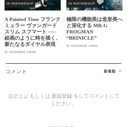
IN PARTNERSHIP
IN PARTNERSHIP
A Painted Time フランク
極限の機能美は造形美へ
ミュラー ヴァンガード
と深化する MR-G
スリム スフマート ──
FROGMAN
絵画のように時を描く、
“BRINICLE”
新たなるダイヤル表現
By
HODINKEE JAPAN
By
HODINKEE JAPAN
新着順
コメント
ログイン
もしくは
新規登録
をしてコメントして
ください。