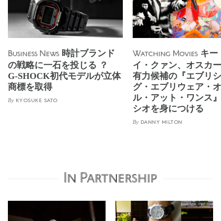
時計ブランド
キー
Business News
Watching Movies
の戦略に一石を投じる ？
イ・クァン、オスカ
G-SHOCK初代モデルが⽴体
有力候補の『エブリ
商標を取得
グ・エブリウェア・
ル・アット・ワンス
By
KYOSUKE SATO
シオを身につける
By
DANNY MILTON
In Partnership