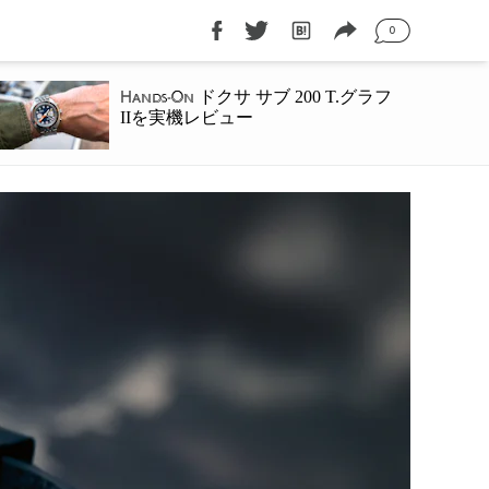
0
ドクサ サブ 200 T.グラフ
Hands-On
IIを実機レビュー