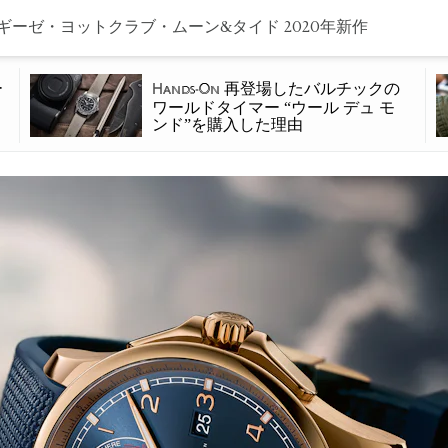
ギーゼ・ヨットクラブ・ムーン&タイド 2020年新作
ー
再登場したバルチックの
Hands-On
ワールドタイマー “ウール デュ モ
ンド”を購入した理由