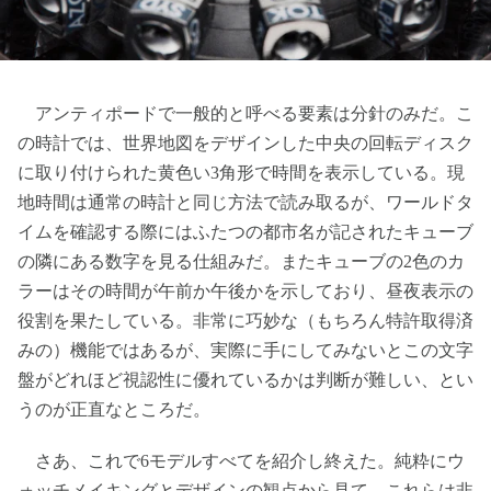
アンティポードで一般的と呼べる要素は分針のみだ。こ
の時計では、世界地図をデザインした中央の回転ディスク
に取り付けられた黄色い3角形で時間を表示している。現
地時間は通常の時計と同じ方法で読み取るが、ワールドタ
イムを確認する際にはふたつの都市名が記されたキューブ
の隣にある数字を見る仕組みだ。またキューブの2色のカ
ラーはその時間が午前か午後かを示しており、昼夜表示の
役割を果たしている。非常に巧妙な（もちろん特許取得済
みの）機能ではあるが、実際に手にしてみないとこの文字
盤がどれほど視認性に優れているかは判断が難しい、とい
うのが正直なところだ。
さあ、これで6モデルすべてを紹介し終えた。純粋にウ
ォッチメイキングとデザインの観点から見て、これらは非