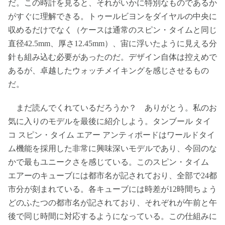
だ。この時計を見ると、それがいかに特別なものであるか
がすぐに理解できる。トゥールビヨンをダイヤルの中央に
収めるだけでなく（ケースは通常のスピン・タイムと同じ
直径42.5mm、厚さ12.45mm）、宙に浮いたように見える分
針も組み込む必要があったのだ。デザイン自体は控えめで
あるが、卓越したウォッチメイキングを感じさせるもの
だ。
まだ読んでくれているだろうか？ ありがとう。私のお
気に入りのモデルを最後に紹介しよう。タンブール タイ
コ スピン・タイム エアー アンティポードはワールドタイ
ム機能を採用した非常に興味深いモデルであり、今回のな
かで最もユニークさを感じている。このスピン・タイム
エアーのキューブには都市名が記されており、全部で24都
市分が刻まれている。各キューブには時差が12時間ちょう
どのふたつの都市名が記されており、それぞれが午前と午
後で同じ時間に対応するようになっている。この仕組みに