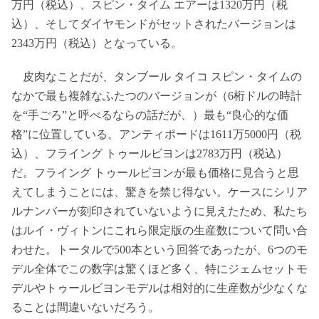
万円（税込）、スピン・タイム エアーは1320万円（税
込）、そしてダイヤモンドがセットされたバージョンは
2343万円（税込）となっている。
皮肉なことだが、タンブール タイコ スピン・タイムの
なかで最も複雑なふたつのバージョンが（6桁ドルの時計
を“手ごろ”と呼べるならの話だが、）最も“良心的な価
格”に位置している。アンティポードは1611万5000円（税
込）、フライング トゥールビヨンは2783万円（税込）
だ。フライング トゥールビヨンが最も価格に見合うと思
えてしまうことには、驚きを禁じ得ない。ケースにシリア
ルナンバーが刻印されていないように見えたため、私たち
はルイ・ヴィトンにこれら限定版の生産数について問い合
わせた。トータルで500本という回答であったが、6つのモ
デル全体でこの数字は驚くほど多く、特にジェムセットモ
デルやトゥールビヨンモデルは相対的に生産数が少なくな
ることは間違いないだろう。