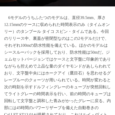
6モデルのうちふたつのモデルは、直径39.5mm、厚さ
12.15mmのケースに収められた時間表示のみ（タイムオン
リー）のタンブール タイコ スピン・タイムである。今回
のリリース中、裏蓋が密閉型なのはこの2モデルだけで、
それぞれ100mの防水性能を備えている。ほかのモデルは
シースルーバックを採用しており、防水性能は50mだ。ジ
ェムセットバージョンではケースと文字盤に印象的であり
ながらも控えめで上品な量のダイヤモンドがあしらわれて
おり、文字盤中央にはホークアイ（鷹目石）を思わせるグ
レーブルーのクォーツが用いられている。時間が変わると
次の時刻を示すドルフィングレーのキューブが突然回転し
てライトグレーの時間表示を行い、前の時間のキューブは
回転して文字盤と調和した青みがかったグレーに戻る。内
部には45時間のパワーリザーブを備えた自動巻きの
Cal.LFT ST13.01が搭載されており、これはルイ・ヴィト