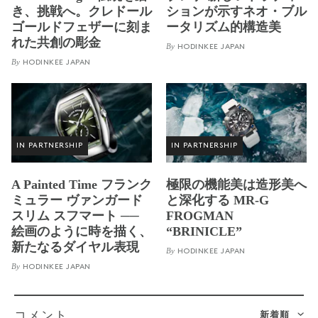
き、挑戦へ。クレドール
ションが示すネオ・ブル
ゴールドフェザーに刻ま
ータリズム的構造美
れた共創の彫金
By
HODINKEE JAPAN
By
HODINKEE JAPAN
IN PARTNERSHIP
IN PARTNERSHIP
A Painted Time フランク
極限の機能美は造形美へ
ミュラー ヴァンガード
と深化する MR-G
スリム スフマート ──
FROGMAN
絵画のように時を描く、
“BRINICLE”
新たなるダイヤル表現
By
HODINKEE JAPAN
By
HODINKEE JAPAN
新着順
コメント