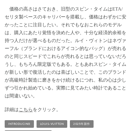
価格の高さはさておき、旧型のスピン・タイムはETA/
セリタ製ベースのキャリバーを搭載し、価格はわずかに安
かったことに注目したい。それでもなおこれらのモデル
は、購入にあたり覚悟を決めた人や、十分な経済的余裕を
持つ人だけが選べるものだった。ルイ・ヴィトンはネヴァ
ーフル（ブランドにおけるアイコン的なバッグ）が売れる
のと同じスピードでこれらが売れるとは思っていないだろ
うし、もちろん限定版でもある。ともあれスピン・タイム
が新しい形で復活したのは喜ばしいことで、このブランド
が高級時計製造に磨きをかけ続けるにつれ、私の心は少し
ずつ引かれ始めている。実際に見てみたい時計であること
は間違いない。
詳細は
こちら
をクリック。
INTRODUCING
LOUIS-VUITTON
2025年新作