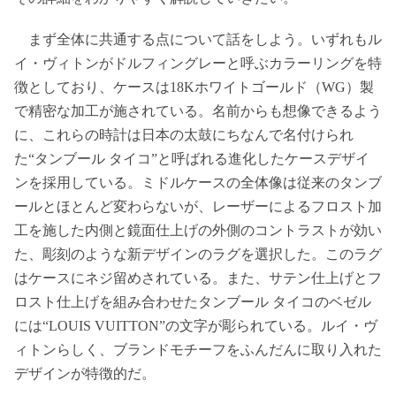
まず全体に共通する点について話をしよう。いずれもル
イ・ヴィトンがドルフィングレーと呼ぶカラーリングを特
徴としており、ケースは18Kホワイトゴールド（WG）製
で精密な加工が施されている。名前からも想像できるよう
に、これらの時計は日本の太鼓にちなんで名付けられ
た“タンブール タイコ”と呼ばれる進化したケースデザイ
ンを採用している。ミドルケースの全体像は従来のタンブ
ールとほとんど変わらないが、レーザーによるフロスト加
工を施した内側と鏡面仕上げの外側のコントラストが効い
た、彫刻のような新デザインのラグを選択した。このラグ
はケースにネジ留めされている。また、サテン仕上げとフ
ロスト仕上げを組み合わせたタンブール タイコのベゼル
には“LOUIS VUITTON”の文字が彫られている。ルイ・ヴ
ィトンらしく、ブランドモチーフをふんだんに取り入れた
デザインが特徴的だ。