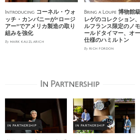
コーネル・ウォ
博物館
Introducing
Bring a Loupe
ッチ・カンパニーが“ロージ
レゲのコレクション
アー”でアメリカ製造の取り
ルフランス限定のノモ
組みを強化
ールドタイマー、オ
仕様のハミルトン
By
MARK KAUZLARICH
By
RICH FORDON
In Partnership
IN PARTNERSHIP
IN PARTNERSHIP