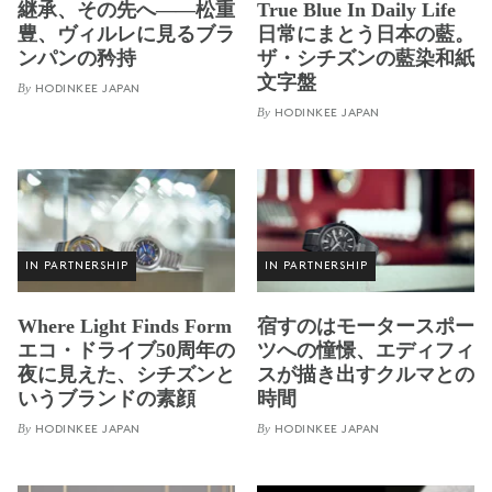
継承、その先へ——松重
True Blue In Daily Life
豊、ヴィルレに見るブラ
日常にまとう日本の藍。
ンパンの矜持
ザ・シチズンの藍染和紙
文字盤
By
HODINKEE JAPAN
By
HODINKEE JAPAN
IN PARTNERSHIP
IN PARTNERSHIP
Where Light Finds Form
宿すのはモータースポー
エコ・ドライブ50周年の
ツへの憧憬、エディフィ
夜に見えた、シチズンと
スが描き出すクルマとの
いうブランドの素顔
時間
By
By
HODINKEE JAPAN
HODINKEE JAPAN