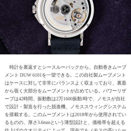
時計を裏返すとシースルーバックから、自動巻きムーブ
メント DUW 6101を一望できる。この自社製ムーブメント
はケースに対して非常にバランスよく収まっており、裏蓋
から覗く大部分をムーブメントが占めている。パワーリザ
ーブは42時間、振動数は2万1600振動/時で、ノモスが自社
で設計・製造を行った脱進機、ノモススウィングシステム
を搭載する。このムーブメントは2018年から使用されてい
るものの、厚さ3.6mmという薄型設計と、価格帯を超える
仕上げのクオリティによって、現在でもノモスの高いムー