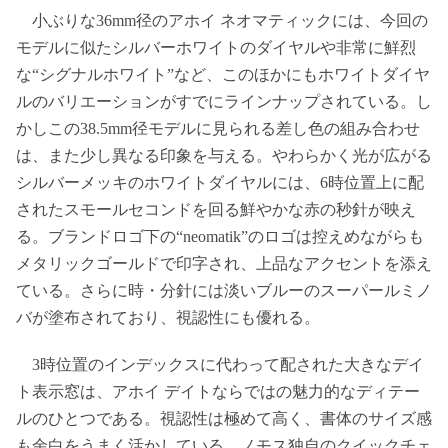
小ぶりな36mm径のアホイ ネオマティックには、今回の
モデルに似たシルバーホワイトのダイヤルや非常に鮮烈
な“シグナルホワイト”など、このほかにもホワイトダイヤ
ルのバリエーションがすでにラインナップされている。し
かしこの38.5mm径モデルに見られる差し色の組み合わせ
は、また少し異なる印象を与える。やわらかく光が広がる
シルバーメッキのホワイトダイヤルには、6時位置上に配
されたスモールセコンドを回る鮮やかな赤の秒針が映え
る。ブランドロゴ下の“neomatik”のロゴは控えめながらも
メタリックゴールドで印字され、上品なアクセントを添え
ている。さらに時・分針には淡いブルーのスーパールミノ
バが塗布されており、視認性にも優れる。
3時位置のインデックスに代わって配された大きなデイ
ト表示窓は、アホイ デイトならではの魅力的なディテー
ルのひとつである。視認性は極めて高く、書体のサイズ感
も余白をうまく活かしている。ノモス独自のクイックチェ