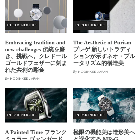
IN PARTNERSHIP
IN PARTNERSHIP
Embracing tradition and
The Aesthetic of Purism
new challenges 伝統を磨
ブレゲ 新しいトラディ
き、挑戦へ。クレドール
ションが示すネオ・ブル
ゴールドフェザーに刻ま
ータリズム的構造美
れた共創の彫金
By
HODINKEE JAPAN
By
HODINKEE JAPAN
IN PARTNERSHIP
IN PARTNERSHIP
A Painted Time フランク
極限の機能美は造形美へ
ミュラー ヴァンガード
と深化する MR-G