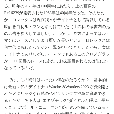
る。昨年の2023年は100周年にあたり、上の画像の
Ref.6239が発表された1963年は40周年だった。そのため
か、ロレックスは現在我々がデイトナとして認識している
時計を当初ル・マンと名付けていた（上の私の蔵書内の元
の広告を参照してほしい）。しかし、見方によってはル・
マンはレースとしてより歴史が長いといえ、ロレックスは
何世代にもわたってその一翼を担ってきた。だから、実は
デイトナでありながらル・マンでもあるこのクロノグラフ
が、100回目のレースにあたりお披露目されるのは理にか
なっているのだ。
では、この時計はいったい何なのだろうか？ 基本的に
は最新世代のデイトナ（
Watches&Wonders 2023で初公開
さ
れたメタリックな質感のベゼルリングで簡単に識別でき
る）だが、ある人は“エキゾチック”ダイヤルと呼ぶ、平た
く言えば“ポール・ニューマン”ダイヤルを備えているモデ