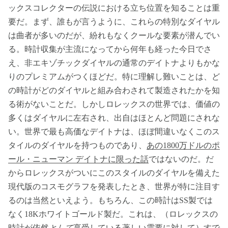
ックスコレクターの伝説における立ち位置を知ることは重
要だ。まず、誰もが言うように、これらの特別なダイヤル
は曲者が多いのだが、紛れもなくクールな要素が潜んでい
る。時計収集が主流になってから何年も経った今日でさ
え、非エキゾチックダイヤルの通常のデイトナよりもかな
りのプレミアムがつくほどだ。特に理解し難いことは、ど
の時計がどのダイヤルと組み合わされて製造されたかを知
る術がないことだ。しかしロレックスの世界では、価値の
多くはダイヤルに左右され、出自はほとんど問題にされな
い。世界で最も高価なデイトナは、ほぼ間違いなくこのス
タイルのダイヤルを持つものであり、
あの1800万ドルのポ
ール・ニューマン デイトナに限った話
ではないのだ。だ
からロレックスがついにこのスタイルのダイヤルを備えた
現代版のコスモグラフを発表したとき、世界が特に注目す
るのは当然といえよう。もちろん、この時計はSS製では
なく18Kホワイトゴールド製だ。これは、（ロレックスの
時計が依然
として
享受している著しい需要に対して）すで