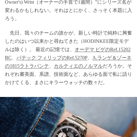
Owner's) Wrist（オーナーの手首で1週間）”にシリーズ名が
変わるかもしれない。それはとにかく、さっそく本題に入
ろう。
先日、我々のチームの誰かが、新しい時計で純粋に興奮
したのはいつ以来かと尋ねてきた（HODINKEE限定モデ
ルは除く）。 最近の記憶では、
オーデマ ピゲのRef.15202
BC
、
パテック フィリップのRef.5270P
、
A.ランゲ＆ゾーネ
の1815ラトラパンテ
、
カルティエのノルマル
だろうか。そ
れぞれ審美面、系譜、技術面など、あらゆる面で私に語り
かけてくる、まさにキラーウォッチの数々だ。