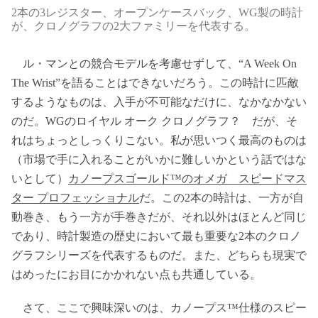
2本の3レジスター、オープンケースバック、WG製の時計
が、クロノグラフの2大ファミリーを代表する。
ル・マンとの競合モデルを考慮せずして、“A Week On
The Wrist”を語ることはできないだろう。この時計に匹敵
するようなものは、入手が不可能なだけに、なかなかない
のだ。WGのロイヤル オーク クロノグラフ？ だが、そ
れはちょっとしっくりこない。私が思いつく最高のものは
（市場で手に入れることがいかに難しいかという話ではな
いとして）
カノープスゴールド™のオメガ スピードマス
ター プロフェッショナル
だ。この2本の時計は、一方が自
動巻き、もう一方が手巻きだが、それ以外はほとんど同じ
であり、時計製造の歴史において最も重要な2本のクロノ
グラフシリーズを代表するものだ。また、どちらも現実で
はめったにお目にかかれない点も共通している。
さて、ここで興味深いのは、カノープス™仕様のスピー