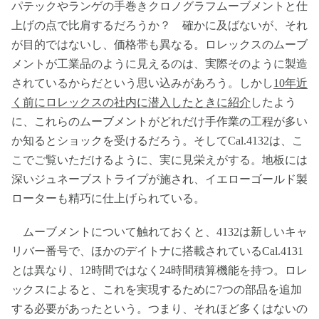
パテックやランゲの手巻きクロノグラフムーブメントと仕
上げの点で比肩するだろうか？ 確かに及ばないが、それ
が目的ではないし、価格帯も異なる。ロレックスのムーブ
メントが工業品のように見えるのは、実際そのように製造
されているからだという思い込みがあろう。しかし
10年近
く前にロレックスの社内に潜入したときに紹介
したよう
に、これらのムーブメントがどれだけ手作業の工程が多い
か知るとショックを受けるだろう。そしてCal.4132は、こ
こでご覧いただけるように、実に見栄えがする。地板には
深いジュネーブストライプが施され、イエローゴールド製
ローターも精巧に仕上げられている。
ムーブメントについて触れておくと、4132は新しいキャ
リバー番号で、ほかのデイトナに搭載されているCal.4131
とは異なり、12時間ではなく24時間積算機能を持つ。ロレ
ックスによると、これを実現するために7つの部品を追加
する必要があったという。つまり、それほど多くはないの