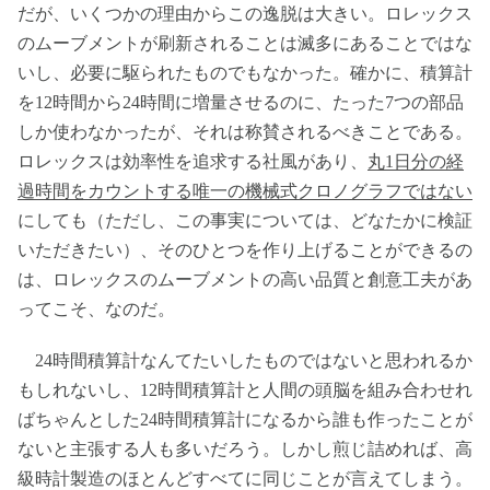
だが、いくつかの理由からこの逸脱は大きい。ロレックス
のムーブメントが刷新されることは滅多にあることではな
いし、必要に駆られたものでもなかった。確かに、積算計
を12時間から24時間に増量させるのに、たった7つの部品
しか使わなかったが、それは称賛されるべきことである。
ロレックスは効率性を追求する社風があり、
丸1日分の経
過時間をカウントする唯一の機械式クロノグラフではない
にしても（ただし、この事実については、どなたかに検証
いただきたい）、そのひとつを作り上げることができるの
は、ロレックスのムーブメントの高い品質と創意工夫があ
ってこそ、なのだ。
24時間積算計なんてたいしたものではないと思われるか
もしれないし、12時間積算計と人間の頭脳を組み合わせれ
ばちゃんとした24時間積算計になるから誰も作ったことが
ないと主張する人も多いだろう。しかし煎じ詰めれば、高
級時計製造のほとんどすべてに同じことが言えてしまう。