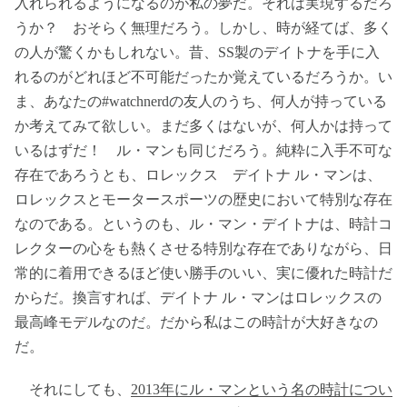
入れられるようになるのが私の夢だ。それは実現するだろ
うか？ おそらく無理だろう。しかし、時が経てば、多く
の人が驚くかもしれない。昔、SS製のデイトナを手に入
れるのがどれほど不可能だったか覚えているだろうか。い
ま、あなたの#watchnerdの友人のうち、何人が持っている
か考えてみて欲しい。まだ多くはないが、何人かは持って
いるはずだ！ ル・マンも同じだろう。純粋に入手不可な
存在であろうとも、ロレックス デイトナ ル・マンは、
ロレックスとモータースポーツの歴史において特別な存在
なのである。というのも、ル・マン・デイトナは、時計コ
レクターの心をも熱くさせる特別な存在でありながら、日
常的に着用できるほど使い勝手のいい、実に優れた時計だ
からだ。換言すれば、デイトナ ル・マンはロレックスの
最高峰モデルなのだ。だから私はこの時計が大好きなの
だ。
それにしても、
2013年にル・マンという名の時計につい