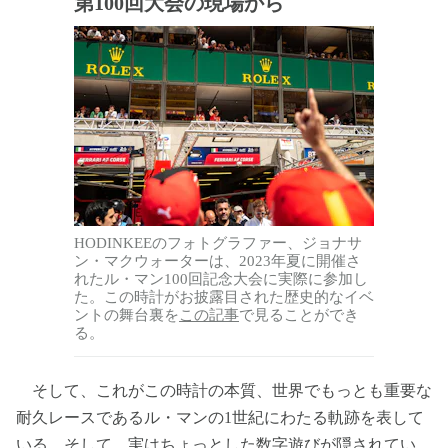
第100回大会の現場から
HODINKEEのフォトグラファー、ジョナサ
ン・マクウォーターは、2023年夏に開催さ
れたル・マン100回記念大会に実際に参加し
た。この時計がお披露目された歴史的なイベ
ントの舞台裏を
この記事
で見ることができ
る。
そして、これがこの時計の本質、世界でもっとも重要な
耐久レースであるル・マンの1世紀にわたる軌跡を表して
いる。そして、実はちょっとした数字遊びが隠されてい