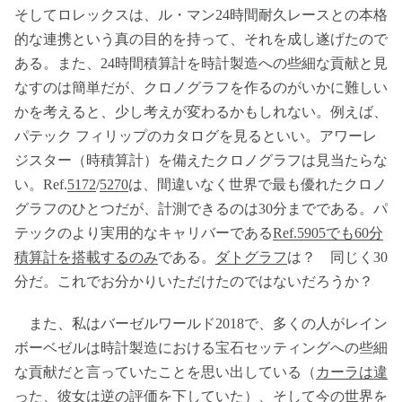
そしてロレックスは、ル・マン24時間耐久レースとの本格
的な連携という真の目的を持って、それを成し遂げたので
ある。また、24時間積算計を時計製造への些細な貢献と見
なすのは簡単だが、クロノグラフを作るのがいかに難しい
かを考えると、少し考えが変わるかもしれない。例えば、
パテック フィリップのカタログを見るといい。アワーレ
ジスター（時積算計）を備えたクロノグラフは見当たらな
い。Ref.
5172
/
5270
は、間違いなく世界で最も優れたクロノ
グラフのひとつだが、計測できるのは30分までである。パ
テックのより実用的なキャリバーである
Ref.5905でも60分
積算計を搭載するのみ
である。
ダトグラフ
は？ 同じく30
分だ。これでお分かりいただけたのではないだろうか？
また、私はバーゼルワールド2018で、多くの人がレイン
ボーベゼルは時計製造における宝石セッティングへの些細
な貢献だと言っていたことを思い出している（
カーラは違
った
、彼女は逆の評価を下していた）、そして
今の世界
を