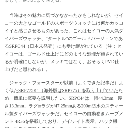
楽しく、腕元によく映える。
当時はその魅力に気づかなかったかもしれないが、セイ
コーの大きなゴールドのスポーツウォッチには何かカッコ
イイと感じさせるものがあった。これはセイコーの人気ダ
イバーズウォッチ、“タートル”のゴールドバージョンであ
るSRPC44（日本未発売）にも受け継がれている（注：セ
イコーは、ゴールド仕上げにどのような処理が施されてい
るか明確にしないが、メッキではなく、おそらくPVD仕
上げだと思われる）。
ジャック・フォースターが以前（よくできた記事だ）よ
く似た
SRP775K1（海外版はSRP775）を取り上げていた
た
め、簡単に概要を説明したい。SRPC44は、幅44.3mm、厚
さ13.3mm、ラグtoラグが47.25mmある200m防水のスティー
ル製ダイバーズウォッチだ。セイコーの自動巻きムーブメ
ント 4R36を搭載しており、デイ/デイト表示、ハック機