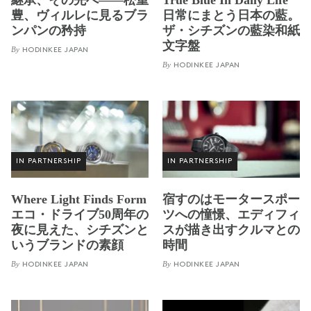
豊、ヴィルレに見るブラ
日常にまとう日本の藍。
ンパンの矜持
ザ・シチズンの藍染和紙
文字盤
By
HODINKEE JAPAN
By
HODINKEE JAPAN
IN PARTNERSHIP
IN PARTNERSHIP
Where Light Finds Form
宿すのはモータースポー
エコ・ドライブ50周年の
ツへの憧憬、エディフィ
夜に見えた、シチズンと
スが描き出すクルマとの
いうブランドの素顔
時間
By
By
HODINKEE JAPAN
HODINKEE JAPAN