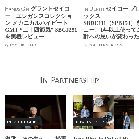
グランドセイコ
セイコー プ
Hands-On
In-Depth
ー エレガンスコレクショ
ックス
ン メカニカルハイビート
SBDC111（SPB153
GMT “二十四節気” SBGJ251
ュー、1年以上使って
を実機レビュー
計への思いが変わっ
By
By
KYOSUKE SATO
COLE PENNINGTON
In Partnership
IN PARTNERSHIP
IN PARTNERSHIP
継承、その先へ——松重
True Blue In Daily Life