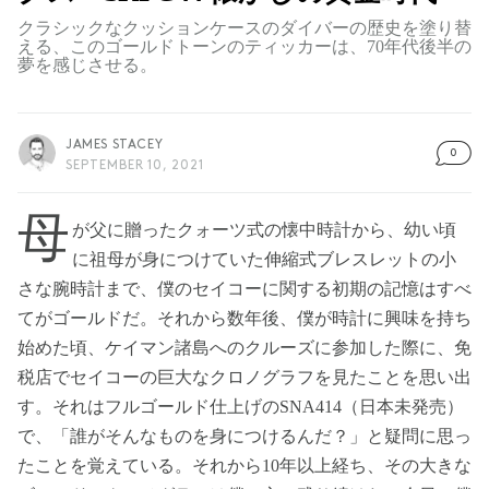
クラシックなクッションケースのダイバーの歴史を塗り替
える、このゴールドトーンのティッカーは、70年代後半の
夢を感じさせる。
JAMES STACEY
0
SEPTEMBER 10, 2021
母
が父に贈ったクォーツ式の懐中時計から、幼い頃
に祖母が身につけていた伸縮式ブレスレットの小
さな腕時計まで、僕のセイコーに関する初期の記憶はすべ
てがゴールドだ。それから数年後、僕が時計に興味を持ち
始めた頃、ケイマン諸島へのクルーズに参加した際に、免
税店でセイコーの巨大なクロノグラフを見たことを思い出
す。それはフルゴールド仕上げのSNA414（日本未発売）
で、「誰がそんなものを身につけるんだ？」と疑問に思っ
たことを覚えている。それから10年以上経ち、その大きな