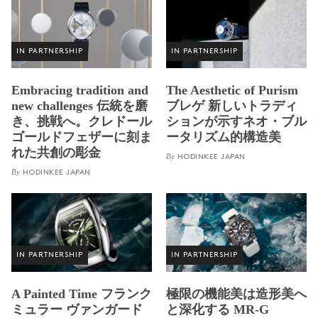
IN PARTNERSHIP
IN PARTNERSHIP
Embracing tradition and
The Aesthetic of Purism
new challenges 伝統を磨
ブレゲ 新しいトラディ
き、挑戦へ。クレドール
ションが示すネオ・ブル
ゴールドフェザーに刻ま
ータリズム的構造美
れた共創の彫金
By
HODINKEE JAPAN
By
HODINKEE JAPAN
IN PARTNERSHIP
IN PARTNERSHIP
A Painted Time フランク
極限の機能美は造形美へ
ミュラー ヴァンガード
と深化する MR-G