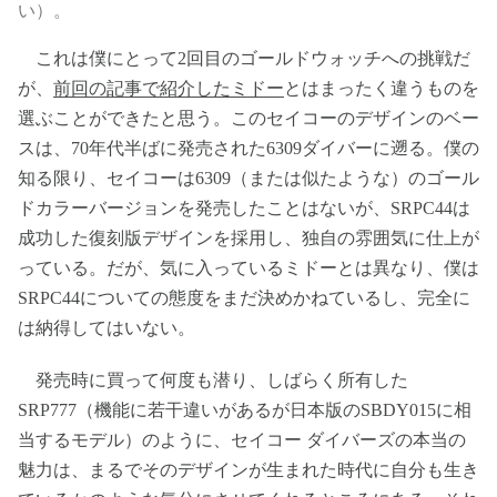
い）。
これは僕にとって2回目のゴールドウォッチへの挑戦だ
が、
前回の記事で紹介したミドー
とはまったく違うものを
選ぶことができたと思う。このセイコーのデザインのベー
スは、70年代半ばに発売された6309ダイバーに遡る。僕の
知る限り、セイコーは6309（または似たような）のゴール
ドカラーバージョンを発売したことはないが、SRPC44は
成功した復刻版デザインを採用し、独自の雰囲気に仕上が
っている。だが、気に入っているミドーとは異なり、僕は
SRPC44についての態度をまだ決めかねているし、完全に
は納得してはいない。
発売時に買って何度も潜り、しばらく所有した
SRP777（機能に若干違いがあるが日本版のSBDY015に相
当するモデル）のように、セイコー ダイバーズの本当の
魅力は、まるでそのデザインが生まれた時代に自分も生き