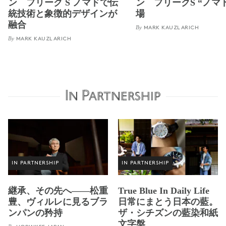
ン フリーク S ノマドで伝
ン フリークS “ノマ
統技術と象徴的デザインが
場
融合
By
MARK KAUZLARICH
By
MARK KAUZLARICH
In Partnership
IN PARTNERSHIP
IN PARTNERSHIP
継承、その先へ——松重
True Blue In Daily Life
豊、ヴィルレに見るブラ
日常にまとう日本の藍。
ンパンの矜持
ザ・シチズンの藍染和紙
文字盤