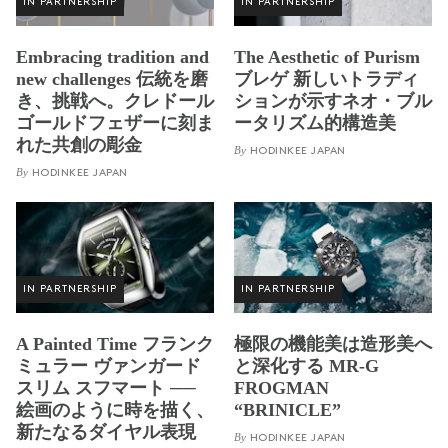
IN PARTNERSHIP
IN PARTNERSHIP
Embracing tradition and
The Aesthetic of Purism
new challenges 伝統を磨
ブレゲ 新しいトラディ
き、挑戦へ。クレドール
ションが示すネオ・ブル
ゴールドフェザーに刻ま
ータリズム的構造美
れた共創の彫金
By
HODINKEE JAPAN
By
HODINKEE JAPAN
IN PARTNERSHIP
IN PARTNERSHIP
A Painted Time フランク
極限の機能美は造形美へ
ミュラー ヴァンガード
と深化する MR-G
スリム スフマート ──
FROGMAN
絵画のように時を描く、
“BRINICLE”
新たなるダイヤル表現
By
HODINKEE JAPAN