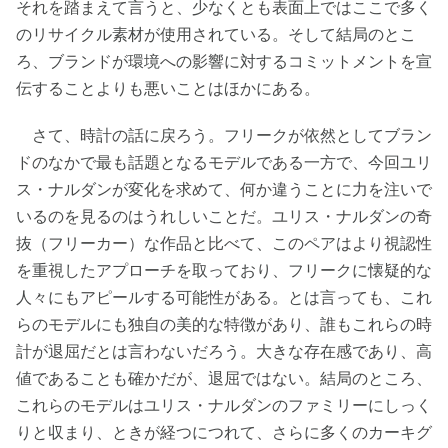
それを踏まえて言うと、少なくとも表面上ではここで多く
のリサイクル素材が使用されている。そして結局のとこ
ろ、ブランドが環境への影響に対するコミットメントを宣
伝することよりも悪いことはほかにある。
さて、時計の話に戻ろう。フリークが依然としてブラン
ドのなかで最も話題となるモデルである一方で、今回ユリ
ス・ナルダンが変化を求めて、何か違うことに力を注いで
いるのを見るのはうれしいことだ。ユリス・ナルダンの奇
抜（フリーカー）な作品と比べて、このペアはより視認性
を重視したアプローチを取っており、フリークに懐疑的な
人々にもアピールする可能性がある。とは言っても、これ
らのモデルにも独自の美的な特徴があり、誰もこれらの時
計が退屈だとは言わないだろう。大きな存在感であり、高
値であることも確かだが、退屈ではない。結局のところ、
これらのモデルはユリス・ナルダンのファミリーにしっく
りと収まり、ときが経つにつれて、さらに多くのカーキグ