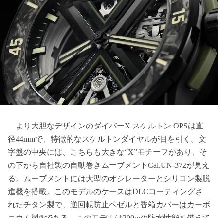
より大胆なデザインのダイバーX スケルトン OPSは直
径44mmで、特徴的なスケルトンダイヤルが目を引く。文
字盤の中央には、こちらも大きな“X”モチーフがあり、そ
の下から自社製の自動巻きムーブメントCal.UN-372が見え
る。ムーブメントには大型のオシレーターとシリコン製脱
進機を搭載。このモデルのケースはDLCコーティングさ
れたチタン製で、逆回転防止ベゼルと香箱カバーはカーボ
ニウム製®である。このモデルは200mの防水性能を備えて