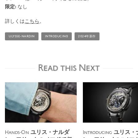
限定:
なし
詳しくは
こちら
。
ULYSSE-NARDIN
INTRODUCING
2024年新作
Read this Next
ユリス・ナルダ
ユリス・
Hands-On
Introducing