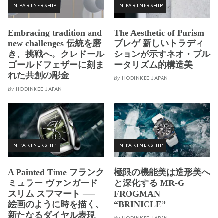
IN PARTNERSHIP
IN PARTNERSHIP
Embracing tradition and
The Aesthetic of Purism
new challenges 伝統を磨
ブレゲ 新しいトラディ
き、挑戦へ。クレドール
ションが示すネオ・ブル
ゴールドフェザーに刻ま
ータリズム的構造美
れた共創の彫金
By
HODINKEE JAPAN
By
HODINKEE JAPAN
IN PARTNERSHIP
IN PARTNERSHIP
A Painted Time フランク
極限の機能美は造形美へ
ミュラー ヴァンガード
と深化する MR-G
スリム スフマート ──
FROGMAN
絵画のように時を描く、
“BRINICLE”
新たなるダイヤル表現
By