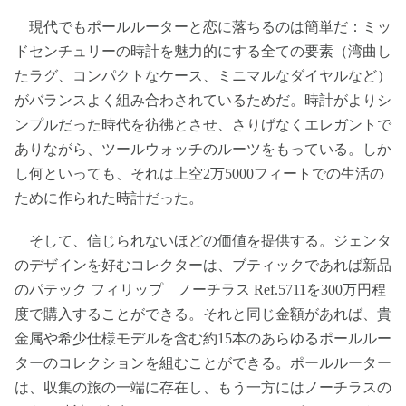
現代でもポールルーターと恋に落ちるのは簡単だ：ミッ
ドセンチュリーの時計を魅力的にする全ての要素（湾曲し
たラグ、コンパクトなケース、ミニマルなダイヤルなど）
がバランスよく組み合わされているためだ。時計がよりシ
ンプルだった時代を彷彿とさせ、さりげなくエレガントで
ありながら、ツールウォッチのルーツをもっている。しか
し何といっても、それは上空2万5000フィートでの生活の
ために作られた時計だった。
そして、信じられないほどの価値を提供する。ジェンタ
のデザインを好むコレクターは、ブティックであれば新品
のパテック フィリップ ノーチラス Ref.5711を300万円程
度で購入することができる。それと同じ金額があれば、貴
金属や希少仕様モデルを含む約15本のあらゆるポールルー
ターのコレクションを組むことができる。ポールルーター
は、収集の旅の一端に存在し、もう一方にはノーチラスの