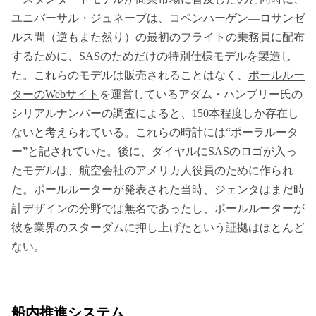
ユニバーサル・ジュネーブは、コペンハーゲン―ロサンゼ
ルス間（逆もまた然り）の最初のフライトの乗務員に配布
するために、SASのためだけの特別仕様モデルを製造し
た。これらのモデルは販売されることはなく、
ポールルー
ターのWebサイト
を運営しているアダム・ハンブリー氏の
シリアルナンバーの調査によると、150本程度しか存在し
ないと考えられている。これらの時計には“ポーラルータ
ー”と記されていた。後に、ダイヤルにSASのロゴが入っ
たモデルは、航空会社のアメリカ人役員のために作られ
た。ポールルーターが発表された当時、ジェンタはまだ時
計デザインの分野では無名であったし、ポールルーターが
彼を業界のスターダムに押し上げたという証拠はほとんど
ない。
船内推進システム