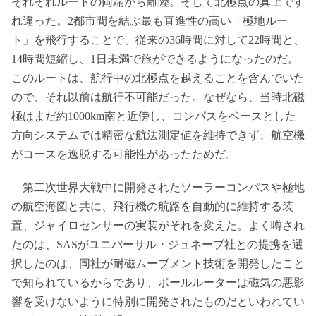
それぞれルートの両端から離陸。そして北極点の真上です
れ違った。2都市間を結ぶ最も直進性の高い「極地ルー
ト」を飛行することで、従来の36時間に対して22時間と、
14時間短縮し、1日未満で旅ができるようになったのだ。
このルートは、航行中の北極点を越えることを含んでいた
ので、それ以前は航行不可能だった。なぜなら、当時北磁
極はまだ約1000km南と近傍し、コンパスをベースとした
方向システムでは精密な航法測定値を維持できず、航空機
がコースを逸脱する可能性があったためだ。
第二次世界大戦中に開発されたソーラーコンパスや極地
の航空海図と共に、飛行機の航路を自動的に維持する装
置、ジャイロセンサーの実装がそれを変えた。よく噂され
たのは、SASがユニバーサル・ジュネーブ社との提携を選
択したのは、同社が耐磁ムーブメント技術を開発したこと
で知られているからであり、ポールルーターは磁気の悪影
響を受けないように特別に開発されたものだといわれてい