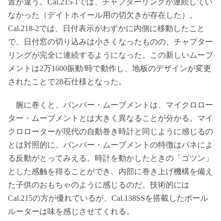
置が違う。Cal.215-1では、チャプターリングが連続してい
なかった（デイトホイール用の切欠きが存在した）。
Cal.218-2では、日付表示がわずかに内側に移動したこと
で、日付窓の切り込みは小さくなったものの、チャプター
リングが完全に連続するようになった。この新しいムーブ
メントは2万1600振動/時で動作し、地板のデザインが変更
されたことで28石仕様となった。
腕に巻くと、バンパー・ムーブメントは、マイクロロー
ター・ムーブメントとは大きく異なることが分かる。マイ
クロローターが現代の自動巻き時計と同じように感じるの
とは対照的に、バンパー・ムーブメントの特徴はバネによ
る反動がとってみえる。時計を動かしたときの「ゴツン」
とした感触を得ることができ、内部に巻き上げ機構を備え
た子供のおもちゃのように感じるのだ。技術的には
Cal.215の方が優れているが、Cal.138SSを搭載したポール
ルーターは味を感じさせてくれる。