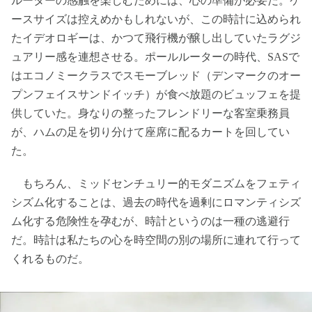
ルーターの感触を楽しむためには、心の準備が必要だ。ケ
ースサイズは控えめかもしれないが、この時計に込められ
たイデオロギーは、かつて飛行機が醸し出していたラグジ
ュアリー感を連想させる。ポールルーターの時代、SASで
はエコノミークラスでスモーブレッド（デンマークのオー
プンフェイスサンドイッチ）が食べ放題のビュッフェを提
供していた。身なりの整ったフレンドリーな客室乗務員
が、ハムの足を切り分けて座席に配るカートを回してい
た。
もちろん、ミッドセンチュリー的モダニズムをフェティ
シズム化することは、過去の時代を過剰にロマンティシズ
ム化する危険性を孕むが、時計というのは一種の逃避行
だ。時計は私たちの心を時空間の別の場所に連れて行って
くれるものだ。