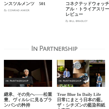
ンスツルメンツ 501
コネクテッドウォッ
アル・トライアスリ
By
CONRAD ANKER
レビュー
By
BILL BRADLEY
In Partnership
IN PARTNERSHIP
IN PARTNERSHIP
継承、その先へ——松重
True Blue In Daily Life
豊、ヴィルレに見るブラ
日常にまとう日本の藍。
ンパンの矜持
ザ・シチズンの藍染和紙