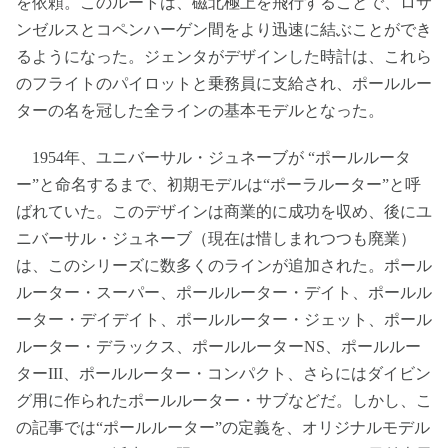
を依頼。このルートは、磁北極上を飛行することで、ロサ
ンゼルスとコペンハーゲン間をより迅速に結ぶことができ
るようになった。ジェンタがデザインした時計は、これら
のフライトのパイロットと乗務員に支給され、ポールルー
ターの名を冠した全ラインの基本モデルとなった。
1954年、ユニバーサル・ジュネーブが “ポールルータ
ー”と命名するまで、初期モデルは“ポーラルーター”と呼
ばれていた。このデザインは商業的に成功を収め、後にユ
ニバーサル・ジュネーブ（現在は惜しまれつつも廃業）
は、このシリーズに数多くのラインが追加された。ポール
ルーター・スーパー、ポールルーター・デイト、ポールル
ーター・デイデイト、ポールルーター・ジェット、ポール
ルーター・デラックス、ポールルーターNS、ポールルー
ターIII、ポールルーター・コンパクト、さらにはダイビン
グ用に作られたポールルーター・サブなどだ。しかし、こ
の記事では“ポールルーター”の定義を、オリジナルモデル