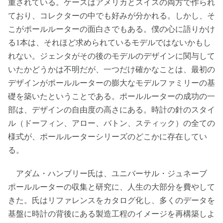
重されている。ケースはアメリカとスイスの両方で作られ
ており、コレクターの中でも好みが分かれる。しかし、そ
こがポールルーターの面白さでもある。僕の心に語りかけ
る1本は、それほど求められているモデルではないかもし
れない。ジェンタがその後のモデルのデザインに関与して
いたかどうかは不明だが、一つだけ確かなことは、最初の
デザインがポールルーターの膨大なモデルファミリーの基
礎を築いたということである。ポールルーターの成功の一
部は、デザインの自由度の高さにある。時計の針のスタイ
ル（ドーフィン、アロー、バトン、スティック）の全ての
様式が、ポールルーターシリーズのどこかに存在してい
る。
アダム・ハンブリー氏は、ユニバーサル・ジュネーブ
ポールルーターの収集と研究に、人生の大部分を費やして
きた。氏はリファレンスをカタログ化し、多くのデータを
基盤に時計の背後にある製造工程のイメージを再構築しよ